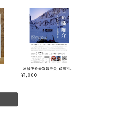
「角幡唯介最新報告会」録画視聴
権
¥1,000