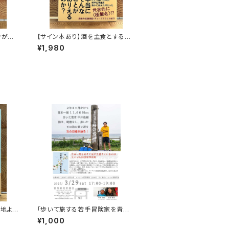
ンがゆ
【サイン本あり】酒を主食とする
人々 エチオピアの科学的秘境を
¥1,980
旅する
心地よ
「歩いて旅する若手冒険家を青田
つくし
買い！平井佑樹 × 荻田泰永」録画
¥1,000
視聴権