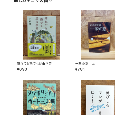
同じカテゴリの商品
晴れでも雨でも昆虫学者
一瞬の夏 上
¥693
¥781