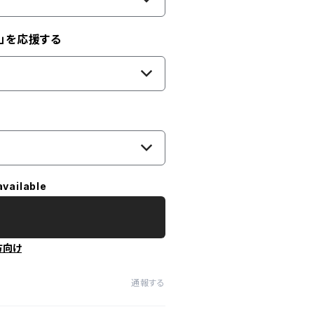
」を応援する
available
方向け
通報する