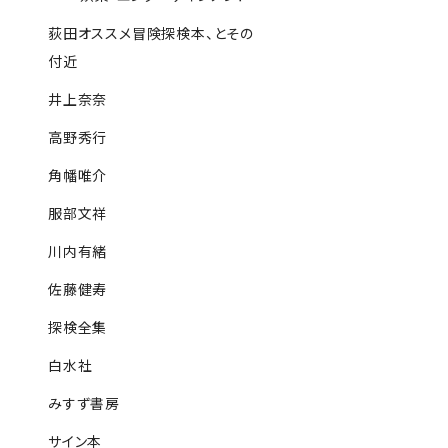
荻田オススメ冒険探検本、とその
付近
井上奈奈
高野秀行
角幡唯介
服部文祥
川内有緒
佐藤健寿
探検全集
白水社
みすず書房
サイン本