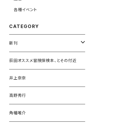
各種イベント
CATEGORY
新刊
和書
荻田オススメ冒険探検本、とその付近
文学・小説・物語
井上奈奈
随筆・ノンフィクション・その他
高野秀行
旅行・紀行
角幡唯介
人文・社会