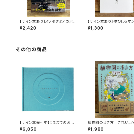
【サイン本あり】メソポタミアのボ
【サイン本あり】伸びしろマ
ート三人男
く！
¥2,420
¥1,300
その他の商品
【サイン本受付中】くままでのおさ
植物園の歩き方 きれい、
らい〈特装新版〉
い、愛おしい さまざまな「う
¥6,050
¥1,980
い」を求めて