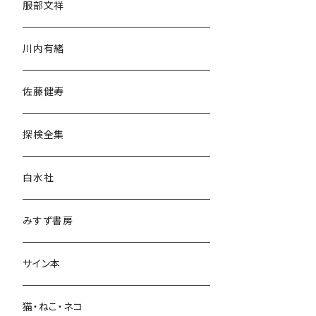
服部文祥
歴史・考古学
川内有緒
宗教・哲学・思想
佐藤健寿
民族・風習
探検全集
言語・ことば
白水社
政治・経済
みすず書房
経営・マネジメント
サイン本
科学・技術
猫・ねこ・ネコ
教育・教養