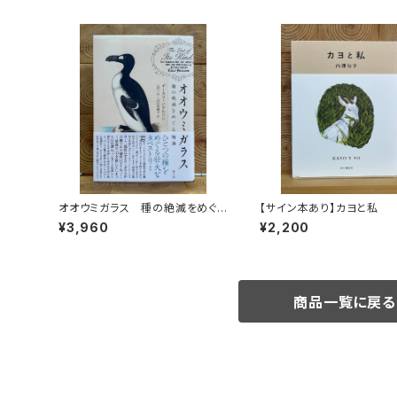
オオウミガラス 種の絶滅をめぐる
【サイン本あり】カヨと私
物語
¥3,960
¥2,200
商品一覧に戻る