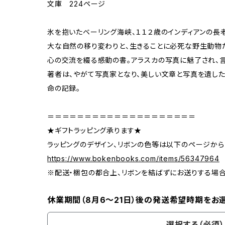
文庫 224ページ
氷を抱いたベーリング海峡、１１２歳のインディアンの長
大な自然の移り変わりと、生きることに必死な野生動物
心の交流を綴る感動の書。アラスカの写真に魅了され、
著者は、やがて写真家となり、美しい文章と写真を遺した
命の記録。
＝＝＝＝＝＝＝＝＝＝＝＝＝＝＝＝＝＝＝＝
★ギフトラッピング承ります★
ラッピングのデザイン、リボンの色等は以下のページから
https://www.bokenbooks.com/items/56347964
※配送・梱包の都合上、リボンを結ばずにお送りする場
休業期間（8月6〜21日）後の発送希望時期をお
選択する（必須）