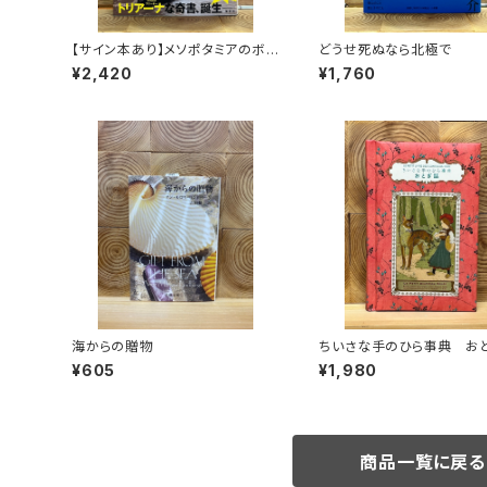
【サイン本あり】メソポタミアのボ
どうせ死ぬなら北極で
ート三人男
¥2,420
¥1,760
海からの贈物
ちいさな手のひら事典 お
¥605
¥1,980
商品一覧に戻る