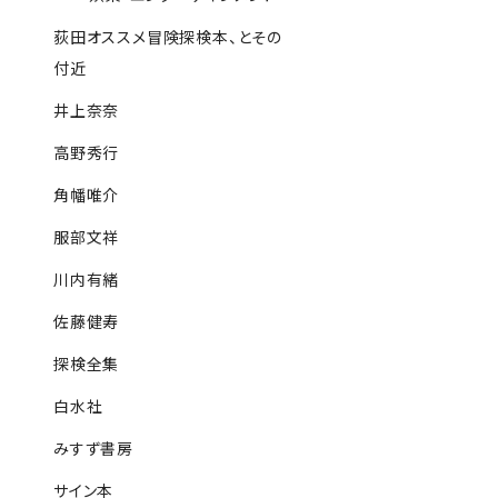
荻田オススメ冒険探検本、とその
付近
井上奈奈
高野秀行
角幡唯介
服部文祥
川内有緒
佐藤健寿
探検全集
白水社
みすず書房
サイン本