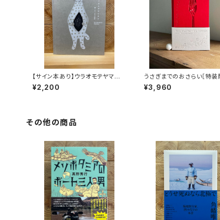
【サイン本あり】ウラオモテヤマネ
うさぎまでのおさらい［特装
コ
¥2,200
¥3,960
その他の商品