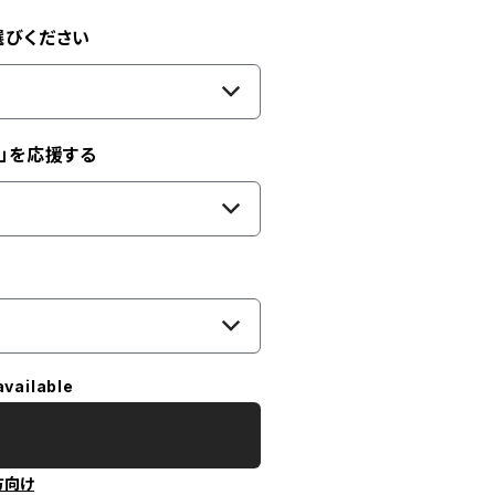
選びください
」を応援する
available
方向け