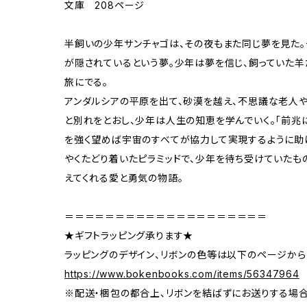
文庫 208ページ
半飼いの少年サンチャゴは、その夜もまた同じ夢を見た。
が隠されているという夢。少年は夢を信じ、飼っていた羊
旅にでる。
アンダルシアの平原を出て、砂漠を越え、不思議な老人
と別れをとおし、少年は人生の知恵を学んでいく。「前兆に
を強く望めば宇宙のすべてが協力して実現するように助け
やくたどり着いたピラミッドで、少年を待ち受けていたも
えてくれる愛と勇気の物語。
＝＝＝＝＝＝＝＝＝＝＝＝＝＝＝＝＝＝＝＝
★ギフトラッピング承ります★
ラッピングのデザイン、リボンの色等は以下のページから
https://www.bokenbooks.com/items/56347964
※配送・梱包の都合上、リボンを結ばずにお送りする場