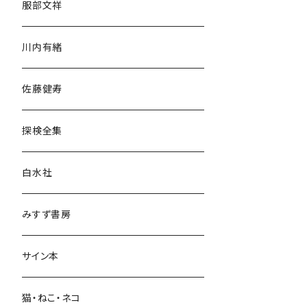
服部文祥
歴史・考古学
川内有緒
宗教・哲学・思想
佐藤健寿
民族・風習
探検全集
言語・ことば
白水社
政治・経済
みすず書房
経営・マネジメント
サイン本
科学・技術
猫・ねこ・ネコ
教育・教養