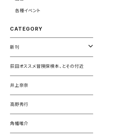
各種イベント
CATEGORY
新刊
和書
荻田オススメ冒険探検本、とその付近
文学・小説・物語
井上奈奈
随筆・ノンフィクション・その他
高野秀行
旅行・紀行
角幡唯介
人文・社会