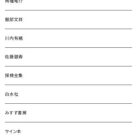
角幡唯介
人文・社会
服部文祥
歴史・考古学
川内有緒
宗教・哲学・思想
佐藤健寿
民族・風習
探検全集
言語・ことば
白水社
政治・経済
みすず書房
経営・マネジメント
サイン本
科学・技術