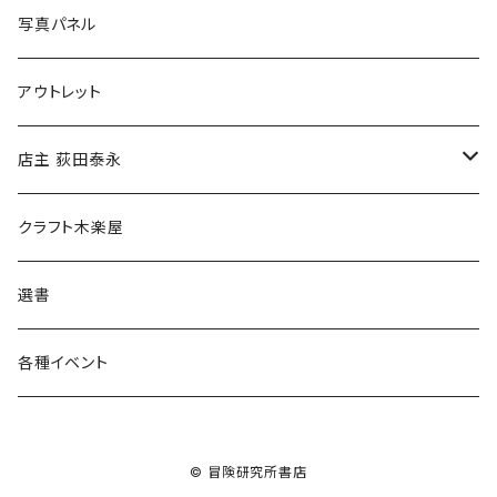
ブックカバー
冒険クロストーク
写真パネル
マグカップ
アウトレット
傘
店主 荻田泰永
食料品
書籍
クラフト木楽屋
その他
ウェア
選書
各種イベント
© 冒険研究所書店