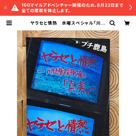
100マイルアドベンチャー開催のため、8月22日まで
全ての業務を休止します。
ヤラセと情熱 水曜スペシャル「川口
浩探検隊」の真実 | 冒険研究所書店