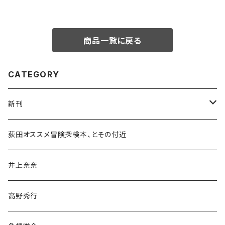
商品一覧に戻る
CATEGORY
新刊
和書
荻田オススメ冒険探検本、とその付近
文学・小説・物語
井上奈奈
随筆・ノンフィクション・その他
高野秀行
旅行・紀行