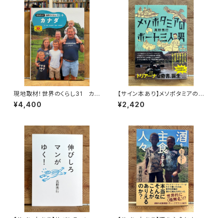
現地取材！世界のくらし31 カナ
【サイン本あり】メソポタミアの
ダ
ボート三人男
¥4,400
¥2,420