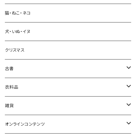
猫・ねこ・ネコ
教育・教養
犬・いぬ・イヌ
生活・暮らし
クリスマス
芸術・絵画・写真
古書
絵本・児童書
娯楽・エンターテインメント
古書セット
衣料品
美術
POLEWARDS
雑貨
Tシャツ
バッグ
オンラインコンテンツ