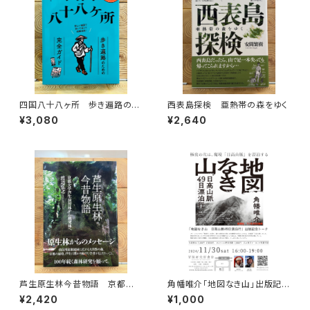
四国八十八ヶ所 歩き遍路のた
西表島探検 亜熱帯の森をゆく
めの完全ガイド
¥3,080
¥2,640
芦生原生林今昔物語 京都大
角幡唯介「地図なき山」出版記念
学芦生演習林から研究林へ
トークイベント録画視聴権
¥2,420
¥1,000