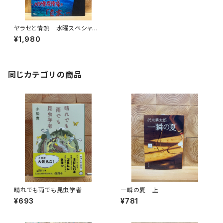
ヤラセと情熱 水曜スペシャル
「川口浩探検隊」の真実
¥1,980
同じカテゴリの商品
晴れでも雨でも昆虫学者
一瞬の夏 上
¥693
¥781