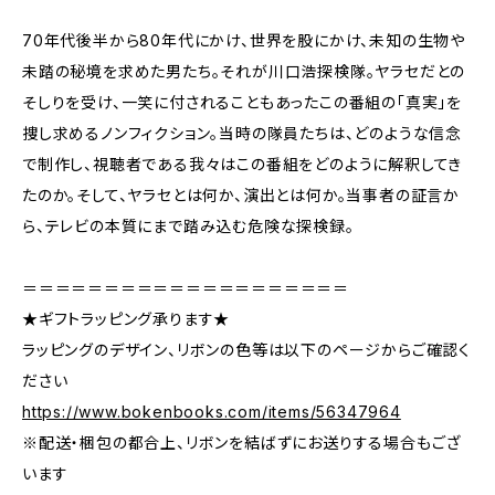
70年代後半から80年代にかけ、世界を股にかけ、未知の生物や
未踏の秘境を求めた男たち。それが川口浩探検隊。ヤラセだとの
そしりを受け、一笑に付されることもあったこの番組の「真実」を
捜し求めるノンフィクション。当時の隊員たちは、どのような信念
で制作し、視聴者である我々はこの番組をどのように解釈してき
たのか。そして、ヤラセとは何か、演出とは何か。当事者の証言か
ら、テレビの本質にまで踏み込む危険な探検録。
＝＝＝＝＝＝＝＝＝＝＝＝＝＝＝＝＝＝＝＝
★ギフトラッピング承ります★
ラッピングのデザイン、リボンの色等は以下のページからご確認く
ださい
https://www.bokenbooks.com/items/56347964
※配送・梱包の都合上、リボンを結ばずにお送りする場合もござ
います