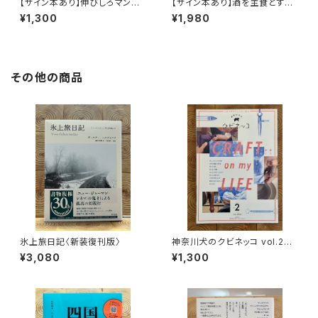
【サイン本あり】伸びしろマンが
【サイン本あり】酒を主食とする
ゆく！
人々 エチオピアの科学的秘境
¥1,300
¥1,980
を旅する
その他の商品
氷上旅日記〈新装復刊版〉
神奈川犬のクビネッコ vol.2
特集：CRAFT on my LIFE
¥3,080
¥1,300