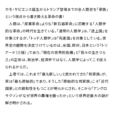
ホモ・サピエンス誕生からトランプ登場までの全人類史を「家族」
という視点から書き換える革命の書！
人類は、「産業革命」よりも「新石器革命」に匹敵する「人類学
的な革命」の時代を生きている。「通常の人類学」は、「途上国」を
対象とするが、「トッド人類学」は「先進国」を対象としている。世
界史の趨勢を決定づけているのは、米国、欧州、日本という「トリ
アード（三極）」であり、「現在の世界的危機」と「我々の生きづら
さ」の正体は、政治学、経済学ではなく、人類学によってこそ捉え
られるからだ。
上巻では、これまで「最も新しい」と思われてきた「核家族」が、
実は「最も原始的」であり、そうした「原始的な核家族」こそ「近代
国家」との親和性をもつことが明らかにされ、そこから「アングロ
サクソンがなぜ世界の覇権を握ったか」という世界史最大の謎が
解き明かされる。