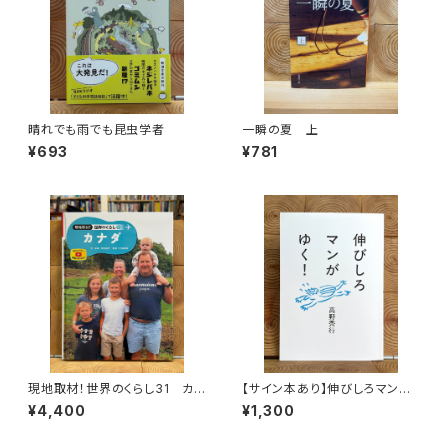
晴れでも雨でも昆虫学者
一瞬の夏 上
¥693
¥781
現地取材！世界のくらし31 カナ
【サイン本あり】伸びしろマンが
ダ
ゆく！
¥4,400
¥1,300