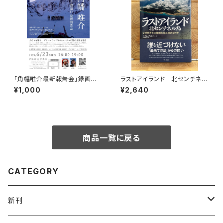
「角幡唯介最新報告会」録画視
ラストアイランド 北センチネル
聴権
島 なぜ外界との接触を拒み続
¥1,000
¥2,640
けるのか
商品一覧に戻る
CATEGORY
新刊