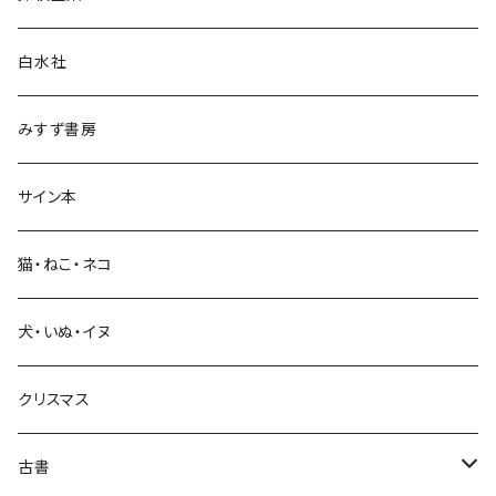
言語・ことば
白水社
政治・経済
みすず書房
経営・マネジメント
サイン本
科学・技術
猫・ねこ・ネコ
教育・教養
犬・いぬ・イヌ
生活・暮らし
クリスマス
芸術・絵画・写真
古書
絵本・児童書