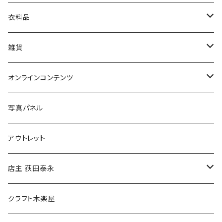
娯楽・エンターテインメント
古書セット
衣料品
美術
POLEWARDS
雑貨
Tシャツ
バッグ
オンラインコンテンツ
ブックカバー
冒険クロストーク
写真パネル
マグカップ
アウトレット
傘
店主 荻田泰永
食料品
書籍
クラフト木楽屋