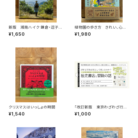
新版 湘南ハイク 鎌倉・逗子・
植物園の歩き方 きれい、心地
葉山・横須賀・三浦の山と海歩き
よい、愛おしい さまざまな「うつ
¥1,650
¥1,980
くしい」を求めて
クリスマスはいっしょの時間
「改訂新版 東京わざわざ行き
たい街の本屋さん」出版記念ト
¥1,540
¥1,000
ークイベント録画視聴権