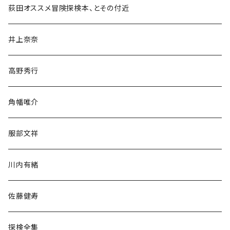
和書
荻田オススメ冒険探検本、とその付近
文学・小説・物語
井上奈奈
随筆・ノンフィクション・その他
高野秀行
旅行・紀行
角幡唯介
人文・社会
服部文祥
歴史・考古学
川内有緒
宗教・哲学・思想
佐藤健寿
民族・風習
探検全集