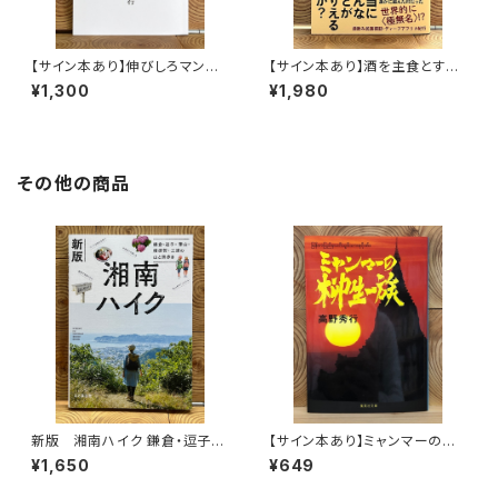
【サイン本あり】伸びしろマンが
【サイン本あり】酒を主食とする
ゆく！
人々 エチオピアの科学的秘境
¥1,300
¥1,980
を旅する
その他の商品
新版 湘南ハイク 鎌倉・逗子・
【サイン本あり】ミャンマーの柳
葉山・横須賀・三浦の山と海歩き
生一族
¥1,650
¥649