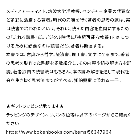
メディアアーティスト、筑波大学准教授、ベンチャー企業の代表な
ど多彩に活躍する著者。時代の先端を行く著者の思考の源は、実
は読書で培われたという。それは、読んだ内容を血肉にするため
の「忘れる読書」だ。デジタル時代に「持続可能な教養」を身につ
けるために必要なのは読書だと、著者は断言する。
本書では、古典から哲学、経済書、理工書、文学に至るまで、著者
の思考を形作った書籍を多数紹介し、その内容や読み解き方を詳
説。著者独自の読書法はもちろん、本の読み解きを通して現代社
会を生き抜く思考法までが学べる、知的興奮に溢れる一冊。
＝＝＝＝＝＝＝＝＝＝＝＝＝＝＝＝＝＝＝＝
★ギフトラッピング承ります★
ラッピングのデザイン、リボンの色等は以下のページからご確認く
ださい
https://www.bokenbooks.com/items/56347964