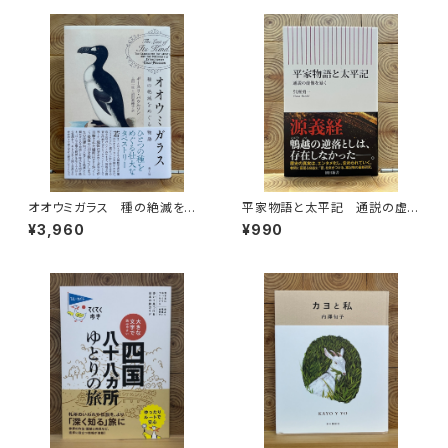
オオウミガラス 種の絶滅をめ
平家物語と太平記 通説の虚
ぐる物語
像を暴く
¥3,960
¥990