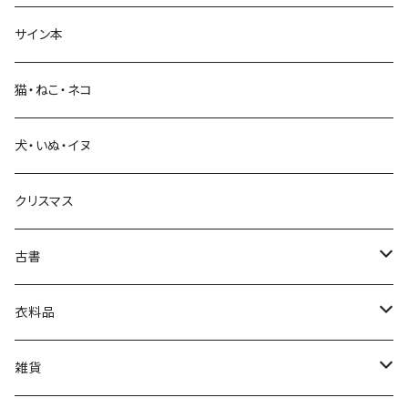
サイン本
科学・技術
猫・ねこ・ネコ
教育・教養
犬・いぬ・イヌ
生活・暮らし
クリスマス
芸術・絵画・写真
古書
絵本・児童書
娯楽・エンターテインメント
古書セット
衣料品
美術
POLEWARDS
雑貨