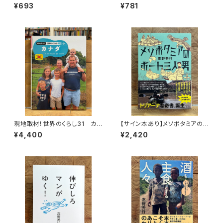
¥693
¥781
現地取材！世界のくらし31 カナ
【サイン本あり】メソポタミアの
ダ
ボート三人男
¥4,400
¥2,420