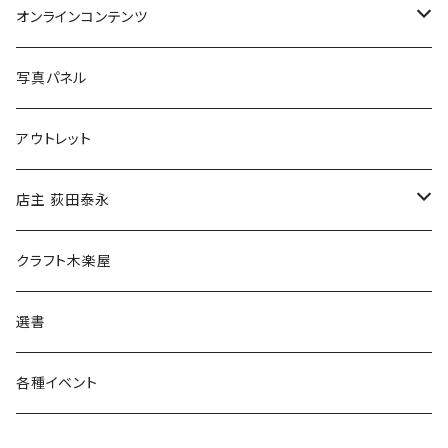
Tシャツ
バッグ
オンラインコンテンツ
ブックカバー
冒険クロストーク
写真パネル
マグカップ
アウトレット
傘
店主 荻田泰永
食料品
書籍
クラフト木楽屋
その他
ウェア
選書
各種イベント