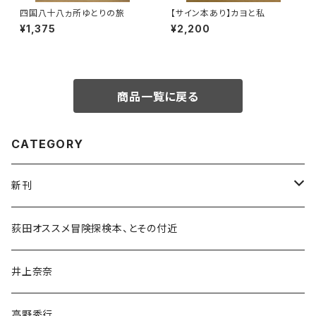
四国八十八ヵ所ゆとりの旅
【サイン本あり】カヨと私
¥1,375
¥2,200
商品一覧に戻る
CATEGORY
新刊
和書
荻田オススメ冒険探検本、とその付近
文学・小説・物語
井上奈奈
随筆・ノンフィクション・その他
高野秀行