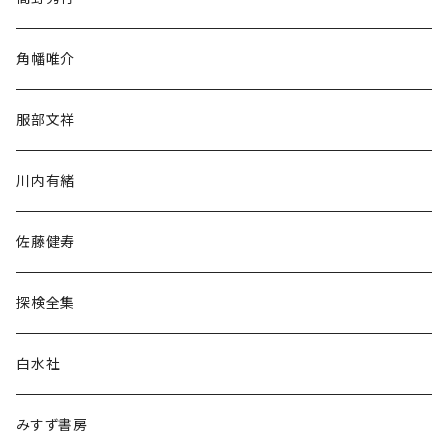
旅行・紀行
角幡唯介
人文・社会
服部文祥
歴史・考古学
川内有緒
宗教・哲学・思想
佐藤健寿
民族・風習
探検全集
言語・ことば
白水社
政治・経済
みすず書房
経営・マネジメント