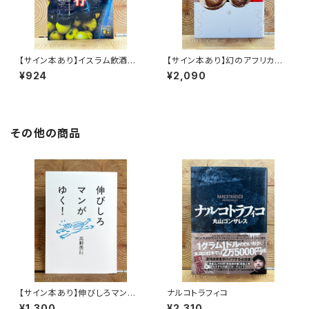
【サイン本あり】イスラム飲酒紀
【サイン本あり】幻のアフリカ納
行
豆を追え！
¥924
¥2,090
その他の商品
【サイン本あり】伸びしろマンが
ナルコトラフィコ
ゆく！
¥1,300
¥2,310