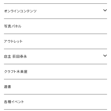
Tシャツ
バッグ
オンラインコンテンツ
ブックカバー
冒険クロストーク
写真パネル
マグカップ
アウトレット
傘
店主 荻田泰永
食料品
書籍
クラフト木楽屋
その他
ウェア
選書
各種イベント