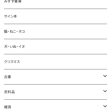
みすず書房
経営・マネジメント
サイン本
科学・技術
猫・ねこ・ネコ
教育・教養
犬・いぬ・イヌ
生活・暮らし
クリスマス
芸術・絵画・写真
古書
絵本・児童書
娯楽・エンターテインメント
古書セット
衣料品
美術
POLEWARDS
雑貨