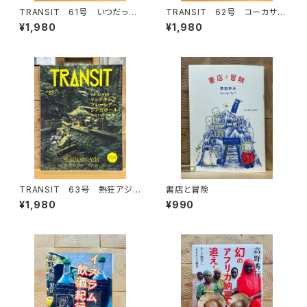
TRANSIT 61号 いつだって
TRANSIT 62号 コーカサス
イタリアが好き！
が呼んでいる！
¥1,980
¥1,980
TRANSIT 63号 熱狂アジア
書店と冒険
の秘境へ
¥1,980
¥990