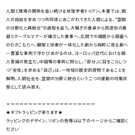
人間と環境の関係を追い続ける地理学者トゥアン。本書では、個
人の自由を求めつつ共同体にあこがれてきた人間による、“空間
の分節化と再統合”の過程を追う。大騒ぎの食卓から用途別の食
器とテーブルマナーが確立した食事へ、広間での雑居から個室へ
の引きこもりへ、観客と役者が一体化した劇から純粋に見る劇へ
ー豊富な事例で浮かびあがるのは、ヨーロッパ近代における個
人意識の発生だ。中国等の事例に照らし、「部分」に目をこらしつ
つ「全体」を求める「自己」は、一地域の歴史的産物であることを
解明。人間社会を、空間の分節と統合という二つの運動の均衡状
態として読み直す。
＝＝＝＝＝＝＝＝＝＝＝＝＝＝＝＝＝＝＝＝
★ギフトラッピング承ります★
ラッピングのデザイン、リボンの色等は以下のページからご確認く
ださい