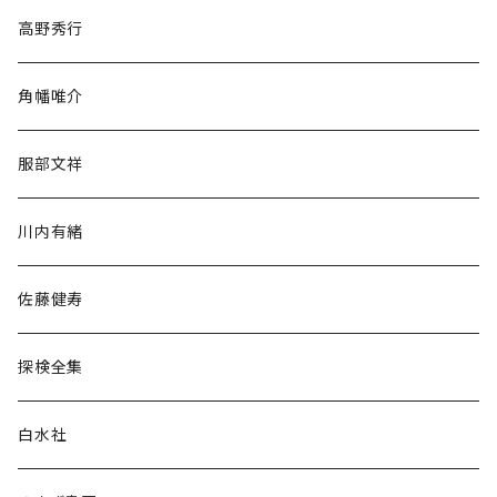
随筆・ノンフィクション・その他
高野秀行
旅行・紀行
角幡唯介
人文・社会
服部文祥
歴史・考古学
川内有緒
宗教・哲学・思想
佐藤健寿
民族・風習
探検全集
言語・ことば
白水社
政治・経済