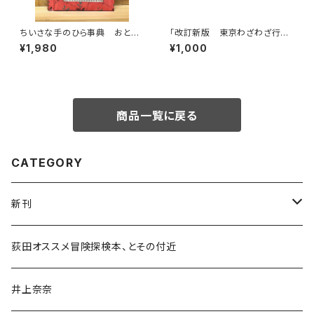
ちいさな手のひら事典 おとぎ
「改訂新版 東京わざわざ行き
話
たい街の本屋さん」出版記念ト
¥1,980
¥1,000
ークイベント録画視聴権
商品一覧に戻る
CATEGORY
新刊
和書
荻田オススメ冒険探検本、とその付近
文学・小説・物語
井上奈奈