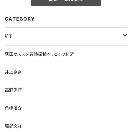
CATEGORY
新刊
和書
荻田オススメ冒険探検本、とその付近
文学・小説・物語
井上奈奈
随筆・ノンフィクション・その他
高野秀行
旅行・紀行
角幡唯介
人文・社会
服部文祥