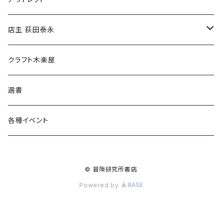
傘
店主 荻田泰永
食料品
書籍
クラフト木楽屋
その他
ウェア
選書
各種イベント
© 冒険研究所書店
Powered by