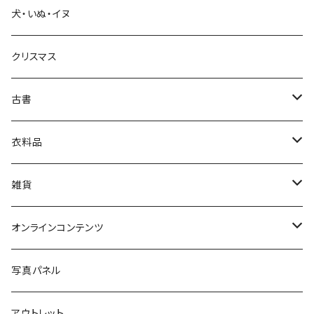
犬・いぬ・イヌ
生活・暮らし
クリスマス
芸術・絵画・写真
古書
絵本・児童書
娯楽・エンターテインメント
古書セット
衣料品
美術
POLEWARDS
雑貨
Tシャツ
バッグ
オンラインコンテンツ
ブックカバー
冒険クロストーク
写真パネル
マグカップ
アウトレット