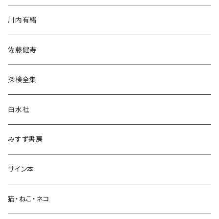
歴史・考古学
川内有緒
宗教・哲学・思想
佐藤健寿
民族・風習
探検全集
言語・ことば
白水社
政治・経済
みすず書房
経営・マネジメント
サイン本
科学・技術
猫・ねこ・ネコ
教育・教養