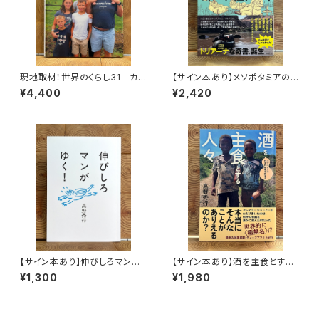
現地取材！世界のくらし31 カナ
【サイン本あり】メソポタミアの
ダ
ボート三人男
¥4,400
¥2,420
【サイン本あり】伸びしろマンが
【サイン本あり】酒を主食とする
ゆく！
人々 エチオピアの科学的秘境
¥1,300
¥1,980
を旅する