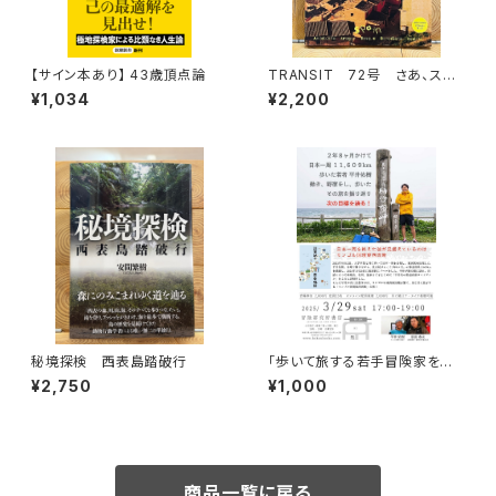
【サイン本あり】 43歳頂点論
TRANSIT 72号 さあ、スペ
インへ！ 太陽と海と土の国
¥1,034
¥2,200
秘境探検 西表島踏破行
「歩いて旅する若手冒険家を青
田買い！平井佑樹 × 荻田泰永」
¥2,750
¥1,000
録画視聴権
商品一覧に戻る