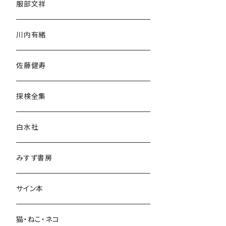
服部文祥
歴史・考古学
川内有緒
宗教・哲学・思想
佐藤健寿
民族・風習
探検全集
言語・ことば
白水社
政治・経済
みすず書房
経営・マネジメント
サイン本
科学・技術
猫・ねこ・ネコ
教育・教養