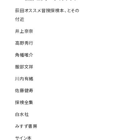
荻田オススメ冒険探検本、とその
付近
井上奈奈
高野秀行
角幡唯介
服部文祥
川内有緒
佐藤健寿
探検全集
白水社
みすず書房
サイン本