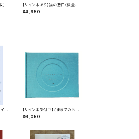
版］
【サイン本あり】猫の悪口〈数量限
定・オリジナルトート付き〉
¥4,950
クイベ
【サイン本受付中】くままでのおさ
らい〈特装新版〉
¥6,050