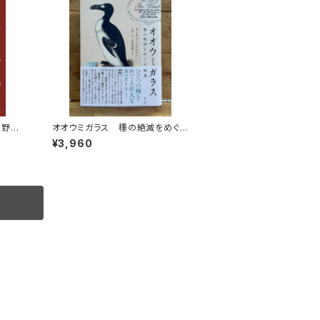
高野秀
オオウミガラス 種の絶滅をめぐる
物語
¥3,960