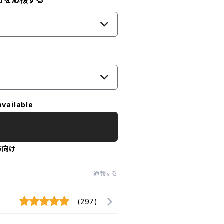
」を応援する
available
方向け
通報する
(297)