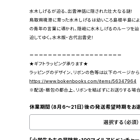
水木しげるが迫る、出雲神話に隠された壮大なる謎！
鳥取県境港に育った水木しげるは幼いころ島根半島によ
の青年の言葉に導かれ、隠岐に水木しげるのルーツを辿
迫してゆく。水木版・古代出雲史！
＝＝＝＝＝＝＝＝＝＝＝＝＝＝＝＝＝＝＝＝
★ギフトラッピング承ります★
ラッピングのデザイン、リボンの色等は以下のページから
https://www.bokenbooks.com/items/56347964
※配送・梱包の都合上、リボンを結ばずにお送りする場
休業期間（8月6〜21日）後の発送希望時期をお
選択する（必須）