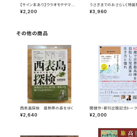
【サイン本あり】ウラオモテヤマネ
うさぎまでのおさらい［特装
コ
¥2,200
¥3,960
その他の商品
西表島探検 亜熱帯の森をゆく
関健作・新刊出版記念トー
ント録画視聴権
¥2,640
¥2,000