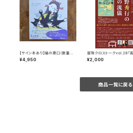
【サイン本あり】猫の悪口〈数量限
冒険クロストークvol.28「
定・オリジナルトート付き〉
行の旅の流儀」録画視聴権
¥4,950
¥2,000
商品一覧に戻る