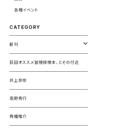
各種イベント
CATEGORY
新刊
和書
荻田オススメ冒険探検本、とその付近
文学・小説・物語
井上奈奈
随筆・ノンフィクション・その他
高野秀行
旅行・紀行
角幡唯介
人文・社会