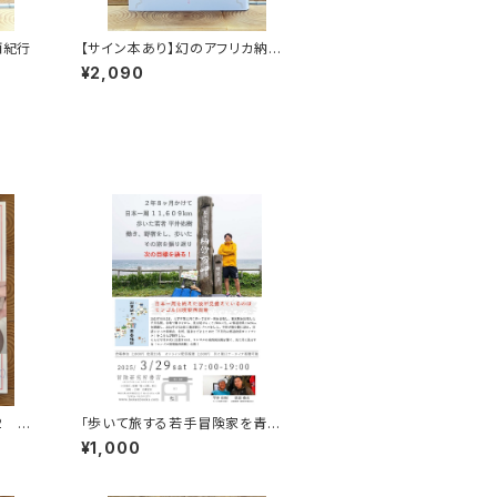
酒紀行
【サイン本あり】幻のアフリカ納豆
を追え！
¥2,090
2 特
「歩いて旅する若手冒険家を青田
買い！平井佑樹 × 荻田泰永」録画
¥1,000
視聴権