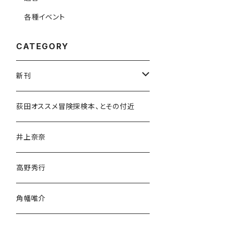
各種イベント
CATEGORY
新刊
和書
荻田オススメ冒険探検本、とその付近
文学・小説・物語
井上奈奈
随筆・ノンフィクション・その他
高野秀行
旅行・紀行
角幡唯介
人文・社会