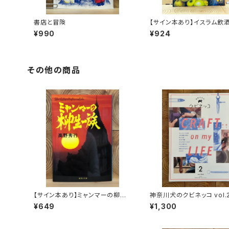
書店と冒険
【サイン本あり】イスラム飲
¥990
¥924
その他の商品
【サイン本あり】ミャンマーの柳生
神奈川犬のクビネッコ vol.
一族
集：CRAFT on my LIFE
¥649
¥1,300