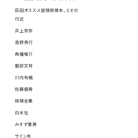
荻田オススメ冒険探検本、とその
付近
井上奈奈
高野秀行
角幡唯介
服部文祥
川内有緒
佐藤健寿
探検全集
白水社
みすず書房
サイン本