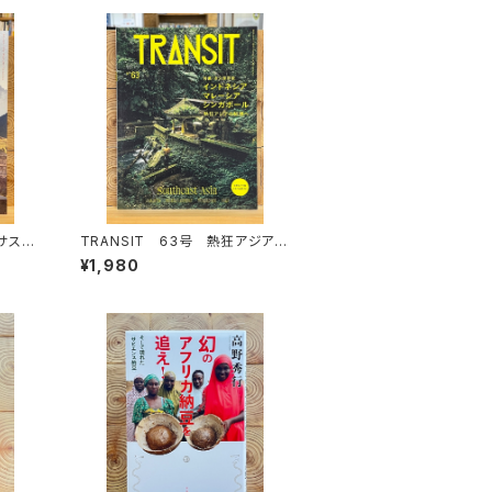
カサスが
TRANSIT 63号 熱狂アジアの
秘境へ
¥1,980