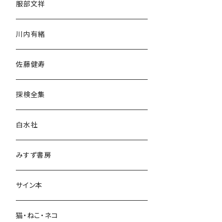
服部文祥
歴史・考古学
川内有緒
宗教・哲学・思想
佐藤健寿
民族・風習
探検全集
言語・ことば
白水社
政治・経済
みすず書房
経営・マネジメント
サイン本
科学・技術
猫・ねこ・ネコ
教育・教養