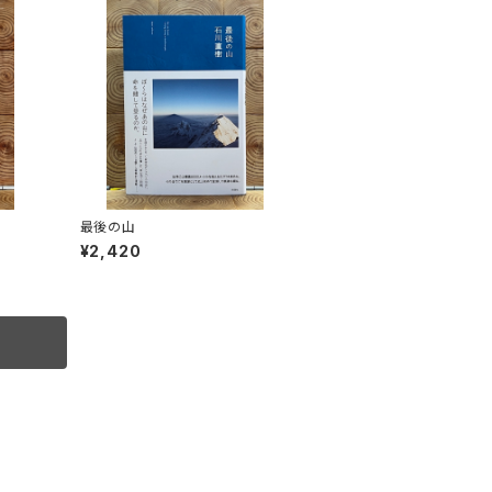
生
最後の山
¥2,420