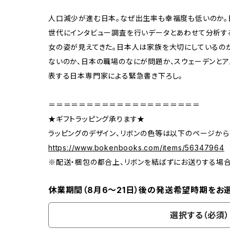
人口減少が進む日本。なぜ出生率も幸福度も低いのか。日
世代にインタビュー調査を行いデータとあわせて分析す
女の姿が見えてきた。日本人は家族を大切にしているの
ないのか、日本の職場のなにが問題か、スウェーデンとア
表する日本専門家による緊急書き下ろし。
＝＝＝＝＝＝＝＝＝＝＝＝＝＝＝＝＝＝＝＝
★ギフトラッピング承ります★
ラッピングのデザイン、リボンの色等は以下のページから
https://www.bokenbooks.com/items/56347964
※配送・梱包の都合上、リボンを結ばずにお送りする場
休業期間（8月6〜21日）後の発送希望時期をお
選択する（必須）