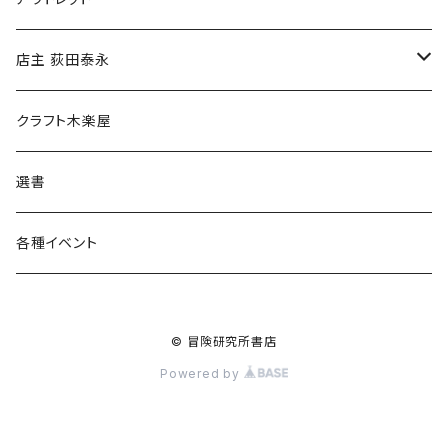
傘
店主 荻田泰永
食料品
書籍
クラフト木楽屋
その他
ウェア
選書
各種イベント
© 冒険研究所書店
Powered by