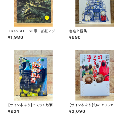
TRANSIT 63号 熱狂アジア
書店と冒険
の秘境へ
¥1,980
¥990
【サイン本あり】イスラム飲酒紀
【サイン本あり】幻のアフリカ納
行
豆を追え！
¥924
¥2,090