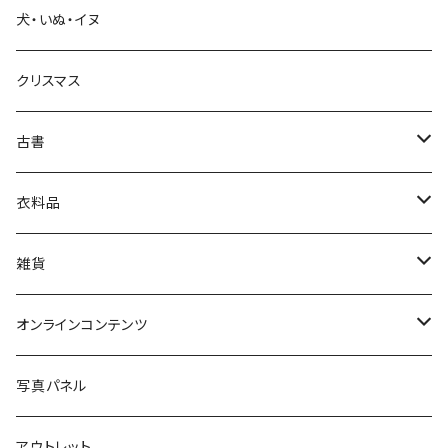
犬・いぬ・イヌ
生活・暮らし
クリスマス
芸術・絵画・写真
古書
絵本・児童書
娯楽・エンターテインメント
古書セット
衣料品
美術
POLEWARDS
雑貨
Tシャツ
バッグ
オンラインコンテンツ
ブックカバー
冒険クロストーク
写真パネル
マグカップ
アウトレット