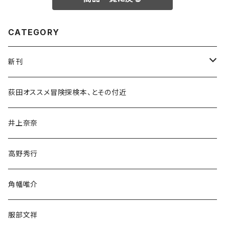
CATEGORY
新刊
和書
荻田オススメ冒険探検本、とその付近
文学・小説・物語
井上奈奈
随筆・ノンフィクション・その他
高野秀行
旅行・紀行
角幡唯介
人文・社会
服部文祥