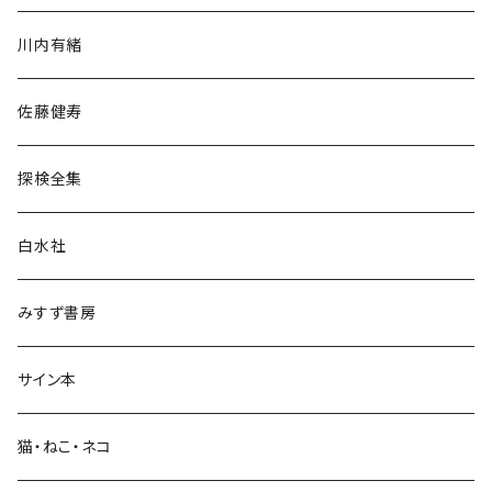
歴史・考古学
川内有緒
宗教・哲学・思想
佐藤健寿
民族・風習
探検全集
言語・ことば
白水社
政治・経済
みすず書房
経営・マネジメント
サイン本
科学・技術
猫・ねこ・ネコ
教育・教養