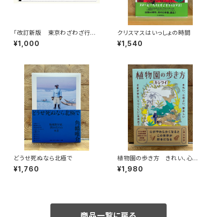
「改訂新版 東京わざわざ行き
クリスマスはいっしょの時間
たい街の本屋さん」出版記念ト
¥1,000
¥1,540
ークイベント録画視聴権
どうせ死ぬなら北極で
植物園の歩き方 きれい、心地
よい、愛おしい さまざまな「うつ
¥1,760
¥1,980
くしい」を求めて
商品一覧に戻る