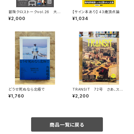
冒険クロストークvol.26 大石
【サイン本あり】 43歳頂点論
明弘「山に登るのは 宿命か、情
¥2,000
¥1,034
熱か、それとも…」録画視聴権
どうせ死ぬなら北極で
TRANSIT 72号 さあ、スペ
インへ！ 太陽と海と土の国
¥1,760
¥2,200
商品一覧に戻る