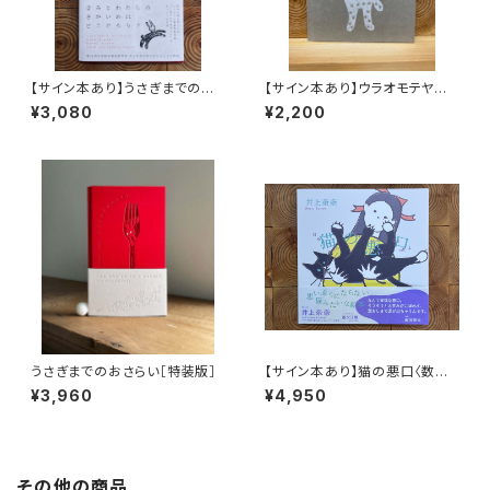
【サイン本あり】うさぎまでのお
【サイン本あり】ウラオモテヤマ
さらい［通常版］
ネコ
¥3,080
¥2,200
うさぎまでのおさらい［特装版］
【サイン本あり】猫の悪口〈数量
限定・オリジナルトート付き〉
¥3,960
¥4,950
その他の商品