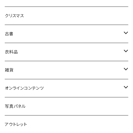
生活・暮らし
クリスマス
芸術・絵画・写真
古書
絵本・児童書
娯楽・エンターテインメント
古書セット
衣料品
美術
POLEWARDS
雑貨
Tシャツ
バッグ
オンラインコンテンツ
ブックカバー
冒険クロストーク
写真パネル
マグカップ
アウトレット