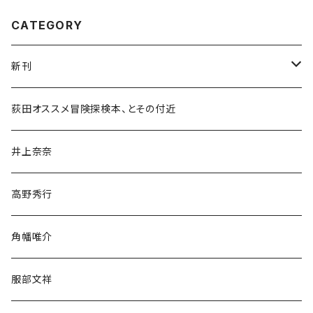
CATEGORY
新刊
和書
荻田オススメ冒険探検本、とその付近
文学・小説・物語
井上奈奈
随筆・ノンフィクション・その他
高野秀行
旅行・紀行
角幡唯介
人文・社会
服部文祥
歴史・考古学