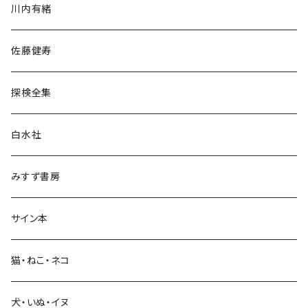
川内有緒
宗教・哲学・思想
佐藤健寿
民族・風習
探検全集
言語・ことば
白水社
政治・経済
みすず書房
経営・マネジメント
サイン本
科学・技術
猫・ねこ・ネコ
教育・教養
犬・いぬ・イヌ