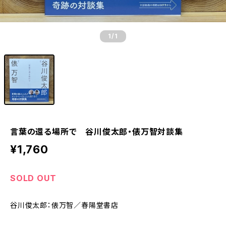
1
/1
言葉の還る場所で 谷川俊太郎・俵万智対談集
¥1,760
SOLD OUT
谷川俊太郎：俵万智／春陽堂書店