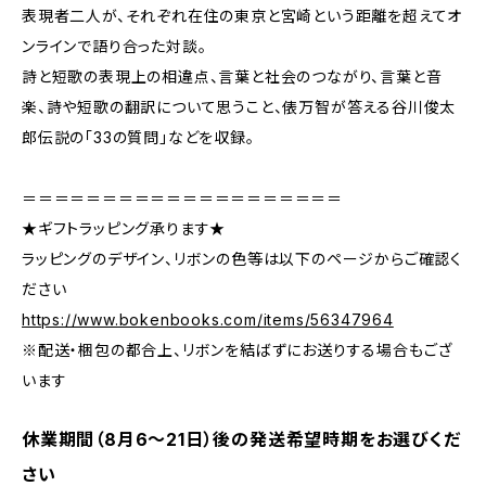
表現者二人が、それぞれ在住の東京と宮崎という距離を超えてオ
ンラインで語り合った対談。
詩と短歌の表現上の相違点、言葉と社会のつながり、言葉と音
楽、詩や短歌の翻訳について思うこと、俵万智が答える谷川俊太
郎伝説の「33の質問」などを収録。
＝＝＝＝＝＝＝＝＝＝＝＝＝＝＝＝＝＝＝＝
★ギフトラッピング承ります★
ラッピングのデザイン、リボンの色等は以下のページからご確認く
ださい
https://www.bokenbooks.com/items/56347964
※配送・梱包の都合上、リボンを結ばずにお送りする場合もござ
います
休業期間（8月6〜21日）後の発送希望時期をお選びくだ
さい