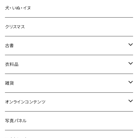
犬・いぬ・イヌ
生活・暮らし
クリスマス
芸術・絵画・写真
古書
絵本・児童書
娯楽・エンターテインメント
古書セット
衣料品
美術
POLEWARDS
雑貨
Tシャツ
バッグ
オンラインコンテンツ
ブックカバー
冒険クロストーク
写真パネル