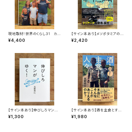
現地取材！世界のくらし31 カナ
【サイン本あり】メソポタミアの
ダ
ボート三人男
¥4,400
¥2,420
【サイン本あり】伸びしろマンが
【サイン本あり】酒を主食とする
ゆく！
人々 エチオピアの科学的秘境
¥1,300
¥1,980
を旅する