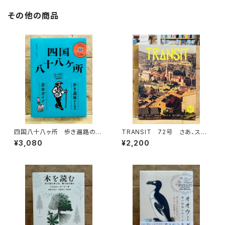
その他の商品
四国八十八ヶ所 歩き遍路のた
TRANSIT 72号 さあ、スペ
めの完全ガイド
インへ！ 太陽と海と土の国
¥3,080
¥2,200