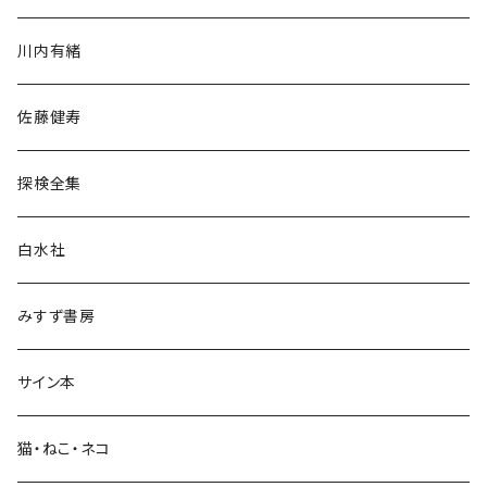
歴史・考古学
川内有緒
宗教・哲学・思想
佐藤健寿
民族・風習
探検全集
言語・ことば
白水社
政治・経済
みすず書房
経営・マネジメント
サイン本
科学・技術
猫・ねこ・ネコ
教育・教養