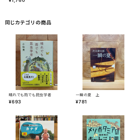
¥1,760
同じカテゴリの商品
晴れでも雨でも昆虫学者
一瞬の夏 上
¥693
¥781