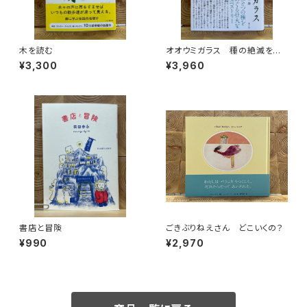
木を読む
オオウミガラス 種の絶滅をめ
ぐる物語
¥3,300
¥3,960
書店と冒険
ごきぶりねえさん どこいくの？
¥990
¥2,970