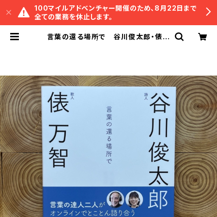
100マイルアドベンチャー開催のため、8月22日まで
全ての業務を休止します。
言葉の還る場所で 谷川俊太郎・俵万
智対談集 | 冒険研究所書店