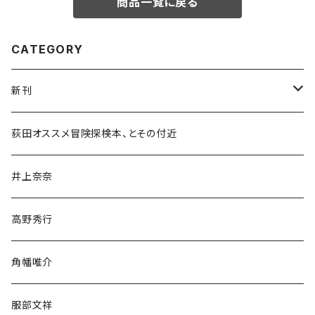
商品一覧に戻る
CATEGORY
新刊
和書
荻田オススメ冒険探検本、とその付近
文学・小説・物語
井上奈奈
随筆・ノンフィクション・その他
高野秀行
旅行・紀行
角幡唯介
人文・社会
服部文祥