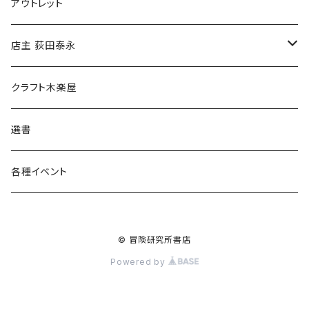
マグカップ
アウトレット
傘
店主 荻田泰永
食料品
書籍
クラフト木楽屋
その他
ウェア
選書
各種イベント
© 冒険研究所書店
Powered by