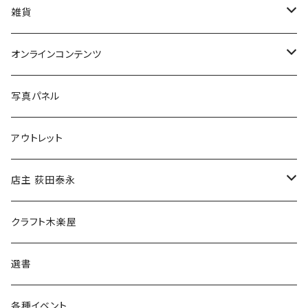
美術
POLEWARDS
雑貨
Tシャツ
バッグ
オンラインコンテンツ
ブックカバー
冒険クロストーク
写真パネル
マグカップ
アウトレット
傘
店主 荻田泰永
食料品
書籍
クラフト木楽屋
その他
ウェア
選書
各種イベント