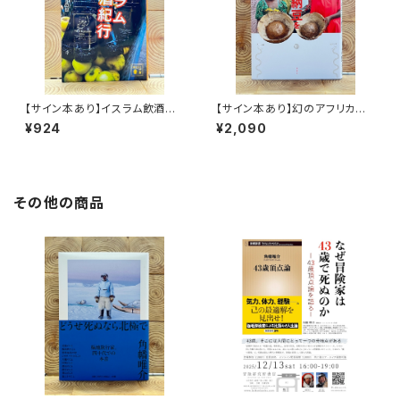
【サイン本あり】イスラム飲酒紀
【サイン本あり】幻のアフリカ納
行
豆を追え！
¥924
¥2,090
その他の商品