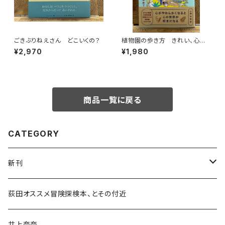
ごきぶりねえさん どこいくの？
植物園の歩き方 きれい、心地
よい、愛おしい さまざまな「うつ
¥2,970
¥1,980
くしい」を求めて
商品一覧に戻る
CATEGORY
新刊
和書
荻田オススメ冒険探検本、とその付近
文学・小説・物語
井上奈奈