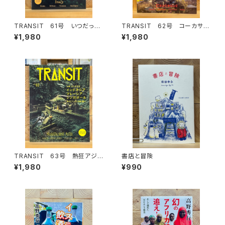
TRANSIT 61号 いつだって
TRANSIT 62号 コーカサス
イタリアが好き！
が呼んでいる！
¥1,980
¥1,980
TRANSIT 63号 熱狂アジア
書店と冒険
の秘境へ
¥1,980
¥990