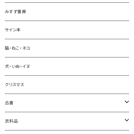
政治・経済
みすず書房
経営・マネジメント
サイン本
科学・技術
猫・ねこ・ネコ
教育・教養
犬・いぬ・イヌ
生活・暮らし
クリスマス
芸術・絵画・写真
古書
絵本・児童書
娯楽・エンターテインメント
古書セット
衣料品