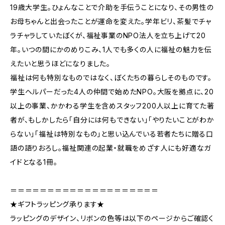
19歳大学生。ひょんなことで介助を手伝うことになり、その男性の
お母ちゃんと出会ったことが運命を変えた。学年ビリ、茶髪でチャ
ラチャラしていたぼくが、福祉事業のNPO法人を立ち上げて20
年。いつの間にかのめりこみ、1人でも多くの人に福祉の魅力を伝
えたいと思うほどになりました。
福祉は何も特別なものではなく、ぼくたちの暮らしそのものです。
学生ヘルパーだった4人の仲間で始めたNPO。大阪を拠点に、20
以上の事業、かかわる学生を含めスタッフ200人以上に育てた著
者が、もしかしたら「自分には何もできない」「やりたいことがわか
らない」「福祉は特別なもの」と思い込んでいる若者たちに贈る口
語の語りおろし。福祉関連の起業・就職をめざす人にも好適なガ
イドとなる1冊。
＝＝＝＝＝＝＝＝＝＝＝＝＝＝＝＝＝＝＝＝
★ギフトラッピング承ります★
ラッピングのデザイン、リボンの色等は以下のページからご確認く