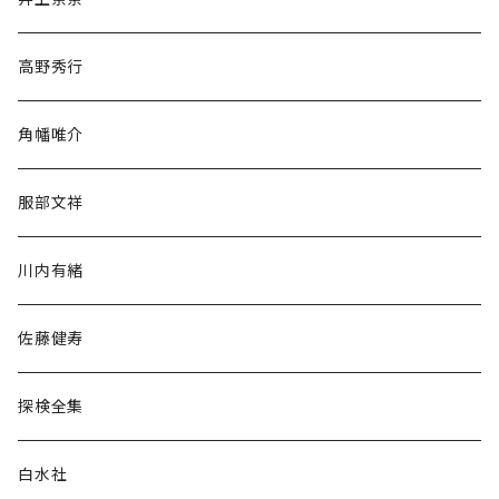
随筆・ノンフィクション・その他
高野秀行
旅行・紀行
角幡唯介
人文・社会
服部文祥
歴史・考古学
川内有緒
宗教・哲学・思想
佐藤健寿
民族・風習
探検全集
言語・ことば
白水社