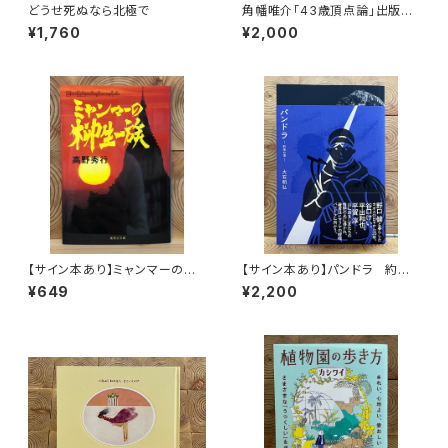
どうせ死ぬなら北極で
角幡唯介「43歳頂点論」出版記
念トークイベント録画視聴権
¥1,760
¥2,000
【サイン本あり】ミャンマーの柳
【サイン本あり】パンドラ 約束
生一族
の頂
¥649
¥2,200