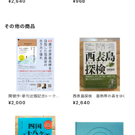
¥2,640
¥968
その他の商品
関健作・新刊出版記念トークイ
西表島探検 亜熱帯の森をゆく
ベント録画視聴権
¥2,000
¥2,640