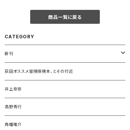
商品一覧に戻る
CATEGORY
新刊
和書
荻田オススメ冒険探検本、とその付近
文学・小説・物語
井上奈奈
随筆・ノンフィクション・その他
高野秀行
旅行・紀行
角幡唯介