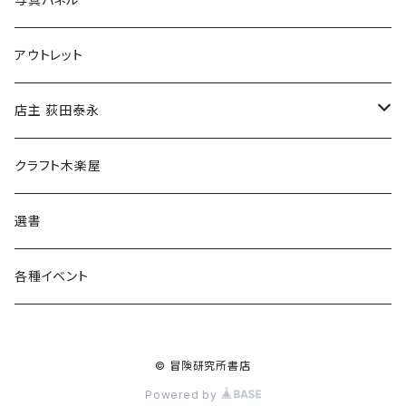
マグカップ
アウトレット
傘
店主 荻田泰永
食料品
書籍
クラフト木楽屋
その他
ウェア
選書
各種イベント
© 冒険研究所書店
Powered by