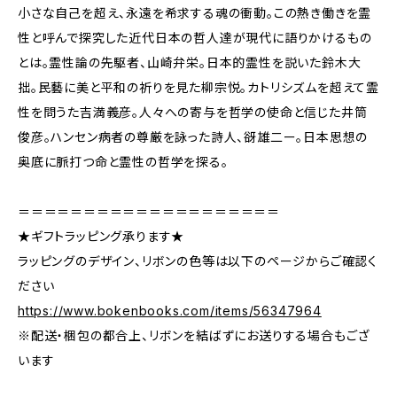
小さな自己を超え、永遠を希求する魂の衝動。この熱き働きを霊
性と呼んで探究した近代日本の哲人達が現代に語りかけるもの
とは。霊性論の先駆者、山崎弁栄。日本的霊性を説いた鈴木大
拙。民藝に美と平和の祈りを見た柳宗悦。カトリシズムを超えて霊
性を問うた吉満義彦。人々への寄与を哲学の使命と信じた井筒
俊彦。ハンセン病者の尊厳を詠った詩人、谺雄二ー。日本思想の
奥底に脈打つ命と霊性の哲学を探る。
＝＝＝＝＝＝＝＝＝＝＝＝＝＝＝＝＝＝＝＝
★ギフトラッピング承ります★
ラッピングのデザイン、リボンの色等は以下のページからご確認く
ださい
https://www.bokenbooks.com/items/56347964
※配送・梱包の都合上、リボンを結ばずにお送りする場合もござ
います