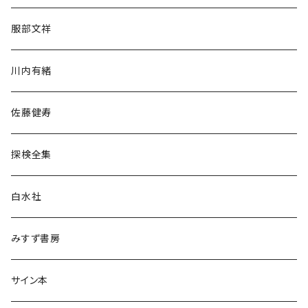
人文・社会
服部文祥
歴史・考古学
川内有緒
宗教・哲学・思想
佐藤健寿
民族・風習
探検全集
言語・ことば
白水社
政治・経済
みすず書房
経営・マネジメント
サイン本
科学・技術