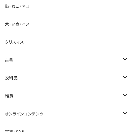
猫・ねこ・ネコ
教育・教養
犬・いぬ・イヌ
生活・暮らし
クリスマス
芸術・絵画・写真
古書
絵本・児童書
娯楽・エンターテインメント
古書セット
衣料品
美術
POLEWARDS
雑貨
Tシャツ
バッグ
オンラインコンテンツ
ブックカバー
冒険クロストーク
写真パネル