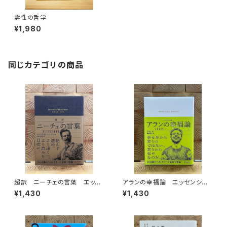
霊性の哲学
¥1,980
同じカテゴリの商品
超訳 ニーチェの言葉 エッセ
アランの幸福論 エッセンシャ
ンシャル版
ル版
¥1,430
¥1,430