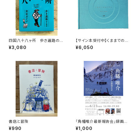
四国八十八ヶ所 歩き遍路のた
【サイン本受付中】くままでのお
めの完全ガイド
さらい〈特装新版〉
¥3,080
¥6,050
書店と冒険
「角幡唯介最新報告会」録画視
聴権
¥990
¥1,000