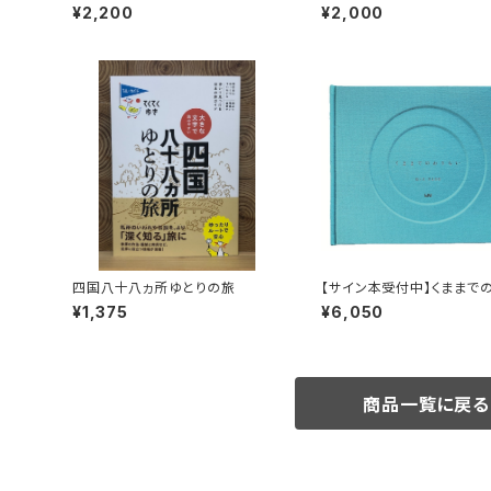
ンへ！ 太陽と海と土の国
ント録画視聴権
¥2,200
¥2,000
四国八十八ヵ所ゆとりの旅
【サイン本受付中】くままで
らい〈特装新版〉
¥1,375
¥6,050
商品一覧に戻る