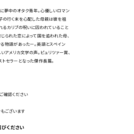
ムに夢中のオタク青年。心優しいロマン
息子の行く末を心配した母親は彼を祖
れるカリブの呪いに囚われていること
禁じられた恋によって国を追われた母、
ぐる物語があったー。英語とスペイン
いアメリカ文学の声。ピュリツァー賞、
ストセラーとなった傑作長篇。
ご確認ください
合もございます
選びください