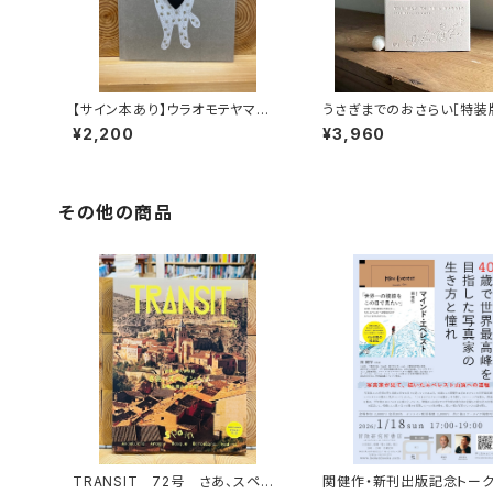
【サイン本あり】ウラオモテヤマネ
うさぎまでのおさらい［特装
コ
¥2,200
¥3,960
その他の商品
TRANSIT 72号 さあ、スペイ
関健作・新刊出版記念トー