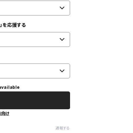
」を応援する
available
方向け
通報する