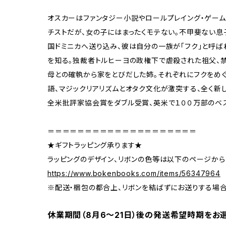
オスカーはファンタジー小説やロールプレイング・ゲー
チストだが、女の子にはまったくモテない。不甲斐ない
国ドミニカへ送り込み、彼は自分の一族が「フク」と呼ば
を知る。独裁者トルヒーヨの政権下で虐殺された祖父、
母との確執から家をとびだした姉。それぞれにフクをめ
語、マジックリアリズムとオタク文化が激突する、全く新し
全米批評家協会賞をダブル受賞、英米で１００万部のベ
＝＝＝＝＝＝＝＝＝＝＝＝＝＝＝＝＝＝＝＝
★ギフトラッピング承ります★
ラッピングのデザイン、リボンの色等は以下のページから
https://www.bokenbooks.com/items/56347964
※配送・梱包の都合上、リボンを結ばずにお送りする場
休業期間（8月6〜21日）後の発送希望時期をお