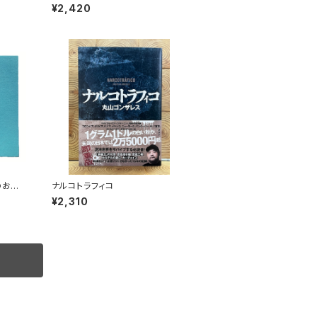
芦生演習林から研究林へ
¥2,420
のおさ
ナルコトラフィコ
¥2,310