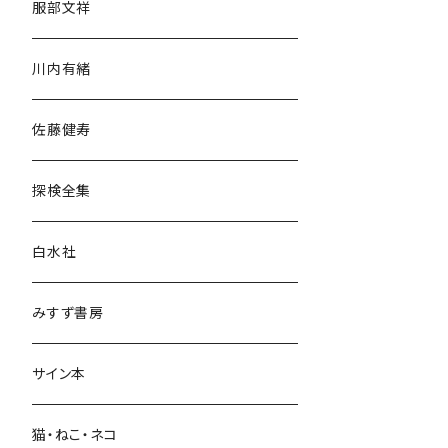
服部文祥
歴史・考古学
川内有緒
宗教・哲学・思想
佐藤健寿
民族・風習
探検全集
言語・ことば
白水社
政治・経済
みすず書房
経営・マネジメント
サイン本
科学・技術
猫・ねこ・ネコ
教育・教養