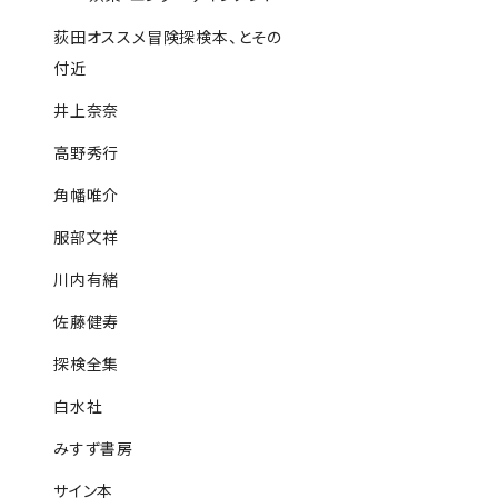
荻田オススメ冒険探検本、とその
付近
井上奈奈
高野秀行
角幡唯介
服部文祥
川内有緒
佐藤健寿
探検全集
白水社
みすず書房
サイン本