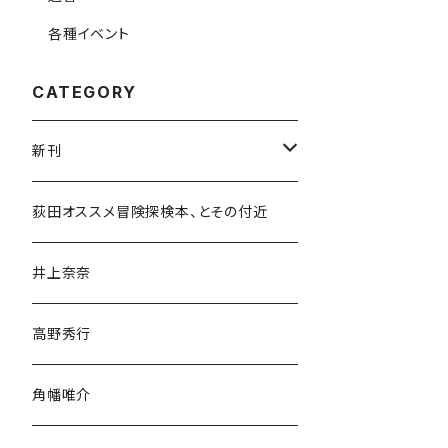
各種イベント
CATEGORY
新刊
和書
荻田オススメ冒険探検本、とその付近
文学・小説・物語
井上奈奈
随筆・ノンフィクション・その他
高野秀行
旅行・紀行
角幡唯介
人文・社会