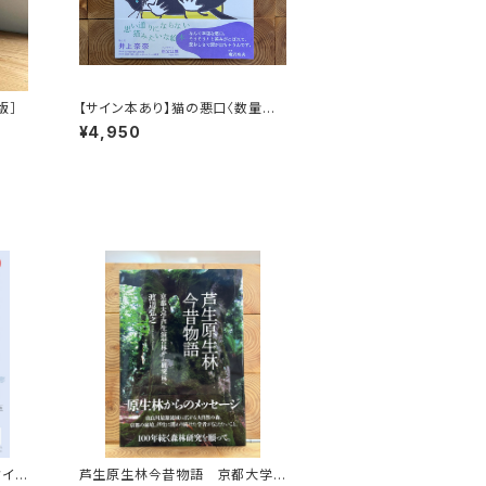
版］
【サイン本あり】猫の悪口〈数量限
定・オリジナルトート付き〉
¥4,950
クイベ
芦生原生林今昔物語 京都大学