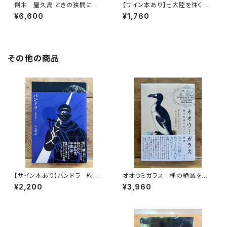
倒木 屋久島 ときの狭間に立
【サイン本あり】七大陸を往く
ちて
心を震わす風景を探して
¥6,600
¥1,760
その他の商品
【サイン本あり】パンドラ 約束
オオウミガラス 種の絶滅をめ
の頂
ぐる物語
¥2,200
¥3,960