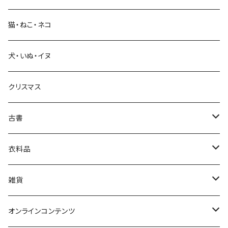
科学・技術
猫・ねこ・ネコ
教育・教養
犬・いぬ・イヌ
生活・暮らし
クリスマス
芸術・絵画・写真
古書
絵本・児童書
娯楽・エンターテインメント
古書セット
衣料品
美術
POLEWARDS
雑貨
Tシャツ
バッグ
オンラインコンテンツ