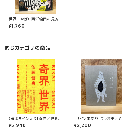
世界一やばい西洋絵画の見方入
門
¥1,760
同じカテゴリの商品
【著者サイン入り】奇界／世界
【サイン本あり】ウラオモテヤマ
佐藤健寿作品集
ネコ
¥5,940
¥2,200