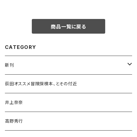
商品一覧に戻る
CATEGORY
新刊
和書
荻田オススメ冒険探検本、とその付近
文学・小説・物語
井上奈奈
随筆・ノンフィクション・その他
高野秀行
旅行・紀行