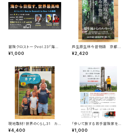
冒険クロストークvol.23「海か
芦生原生林今昔物語 京都大
ら目指す、世界最高峰」録画視聴
学芦生演習林から研究林へ
¥1,000
¥2,420
権
現地取材！世界のくらし31 カナ
「歩いて旅する若手冒険家を青
ダ
田買い！平井佑樹 × 荻田泰永」
¥4,400
¥1,000
録画視聴権