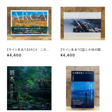
【サイン本あり】ARCA この星
【サイン本あり】空と大地の間、
の物語
夢と現の境界線 ─EVEREST
¥4,400
¥4,400
─