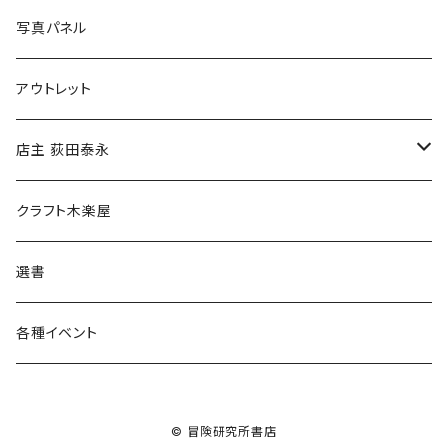
ブックカバー
冒険クロストーク
写真パネル
マグカップ
アウトレット
傘
店主 荻田泰永
食料品
書籍
クラフト木楽屋
その他
ウェア
選書
各種イベント
© 冒険研究所書店