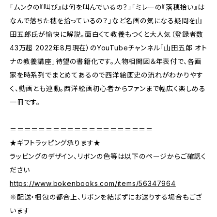
「ムンクの『叫び』は何を叫んでいるの？」「ミレーの『落穂拾い』は
なんで落ちた穂を拾っているの？」など名画の気になる疑問を山
田五郎氏が愉快に解説。面白くて教養もつくと大人気（登録者数
43万超 2022年8月現在）のYouTubeチャンネル「山田五郎 オト
ナの教養講座」待望の書籍化です。人物相関図＆年表付で、各画
家を時系列でまとめてあるので西洋絵画史の流れがわかりやす
く、動画とも連動。西洋絵画初心者からファンまで幅広く楽しめる
一冊です。
＝＝＝＝＝＝＝＝＝＝＝＝＝＝＝＝＝＝＝＝
★ギフトラッピング承ります★
ラッピングのデザイン、リボンの色等は以下のページからご確認く
ださい
https://www.bokenbooks.com/items/56347964
※配送・梱包の都合上、リボンを結ばずにお送りする場合もござ
います