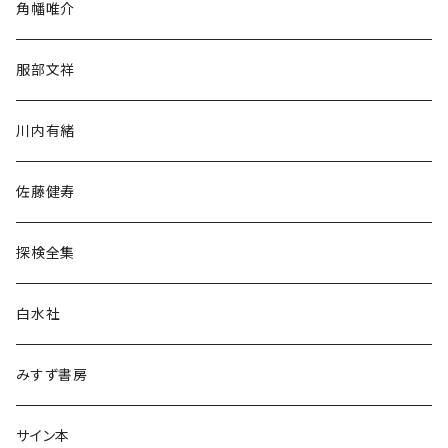
角幡唯介
人文・社会
服部文祥
歴史・考古学
川内有緒
宗教・哲学・思想
佐藤健寿
民族・風習
探検全集
言語・ことば
白水社
政治・経済
みすず書房
経営・マネジメント
サイン本