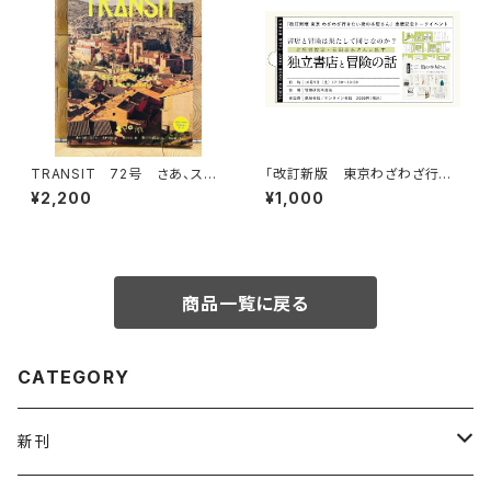
TRANSIT 72号 さあ、スペ
「改訂新版 東京わざわざ行き
インへ！ 太陽と海と土の国
たい街の本屋さん」出版記念ト
¥2,200
¥1,000
ークイベント録画視聴権
商品一覧に戻る
CATEGORY
新刊