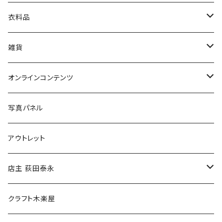
娯楽・エンターテインメント
古書セット
衣料品
美術
POLEWARDS
雑貨
Tシャツ
バッグ
オンラインコンテンツ
ブックカバー
冒険クロストーク
写真パネル
マグカップ
アウトレット
傘
店主 荻田泰永
食料品
書籍
クラフト木楽屋