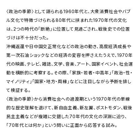
〈政治の季節〉として語られる1960年代と、大衆消費社会やバブ
ル文化で特徴づけられる80年代に挟まれた1970年代の文化
は、2つの時代の「断絶」に位置して見過ごされ、戦後史での位置
づけは不十分だった。
沖縄返還や日中国交正常化などの政治の動き、高度経済成長や
第一次石油ショックなどの経済の変容を押さえたうえで、1970年
代の映画、テレビ、雑誌、文学、音楽、アート、国家イベント、社会運
動を横断的に考察する。その際、「家族・若者・中高年」「政治・性・
マイノリティ」「国家・地方・周縁」などに注目しながら予断を排し
て検証する。
〈政治の季節〉から消費社会への過渡期という1970年代の単線
的な歴史理解を退けて、新自由主義、新左翼、ポストモダン、戦後
民主主義などが複雑に交錯した70年代の文化の深淵に迫り、
「70年代とは何か」という問いに正面から応答する試み。