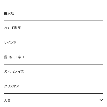
言語・ことば
白水社
政治・経済
みすず書房
経営・マネジメント
サイン本
科学・技術
猫・ねこ・ネコ
教育・教養
犬・いぬ・イヌ
生活・暮らし
クリスマス
芸術・絵画・写真
古書
絵本・児童書