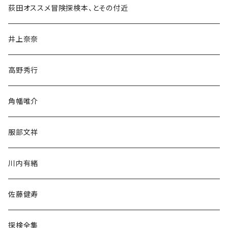
和書
荻田オススメ冒険探検本、とその付近
文学・小説・物語
井上奈奈
随筆・ノンフィクション・その他
高野秀行
旅行・紀行
角幡唯介
人文・社会
服部文祥
歴史・考古学
川内有緒
宗教・哲学・思想
佐藤健寿
民族・風習
探検全集