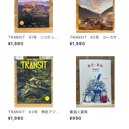
TRANSIT 61号 いつだって
TRANSIT 62号 コーカサス
イタリアが好き！
が呼んでいる！
¥1,980
¥1,980
TRANSIT 63号 熱狂アジア
書店と冒険
の秘境へ
¥1,980
¥990