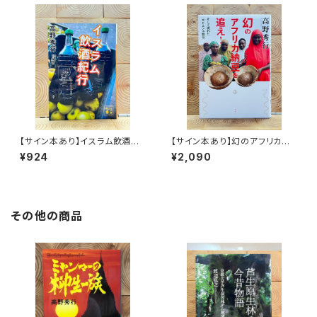
【サイン本あり】イスラム飲酒紀
【サイン本あり】幻のアフリカ納
行
豆を追え！
¥924
¥2,090
その他の商品