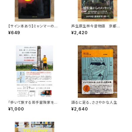
【サイン本あり】ミャンマーの柳
芦生原生林今昔物語 京都大
生一族
学芦生演習林から研究林へ
¥649
¥2,420
「歩いて旅する若手冒険家を青
語るに足る、ささやかな人生
田買い！平井佑樹 × 荻田泰永」
¥1,000
¥2,640
録画視聴権