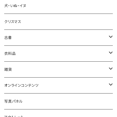
犬・いぬ・イヌ
生活・暮らし
クリスマス
芸術・絵画・写真
古書
絵本・児童書
娯楽・エンターテインメント
古書セット
衣料品
美術
POLEWARDS
雑貨
Tシャツ
バッグ
オンラインコンテンツ
ブックカバー
冒険クロストーク
写真パネル
マグカップ