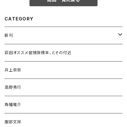
CATEGORY
新刊
和書
荻田オススメ冒険探検本、とその付近
文学・小説・物語
井上奈奈
随筆・ノンフィクション・その他
高野秀行
旅行・紀行
角幡唯介
人文・社会
服部文祥