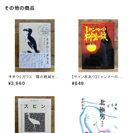
その他の商品
オオウミガラス 種の絶滅をめ
【サイン本あり】ミャンマーの柳
ぐる物語
生一族
¥3,960
¥649