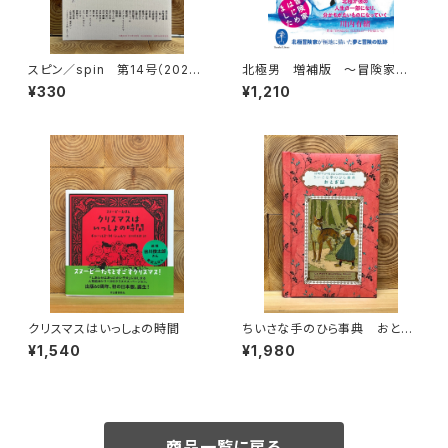
スピン／spin 第14号（2026
北極男 増補版 〜冒険家はじ
年1月号）
めました〜
¥330
¥1,210
クリスマスはいっしょの時間
ちいさな手のひら事典 おとぎ
話
¥1,540
¥1,980
商品一覧に戻る