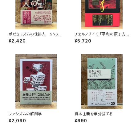
ポピュリズムの仕掛人 SNSで
チェルノブイリ 「平和の原子力」
選挙はどのように操られている
の闇
¥2,420
¥5,720
か
ファシズムの解剖学
資本主義を半分捨てる
¥2,090
¥990