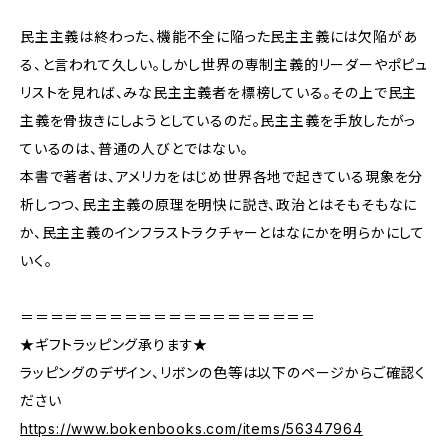
民主主義は終わった、機能不全に陥った民主主義には欠陥があ
る、と言われて久しい。しかし世界の専制主義的リーダーやポピュ
リストを見れば、みな民主主義者を標榜している。その上で民主
主義を骨抜きにしようとしているのだ。民主主義を手放したがっ
ているのは、普通の人びとではない。
本書で著者は、アメリカをはじめ世界各地で起きている現象を分
析しつつ、民主主義の原理を明快に説き、政治とはそもそもなに
か、民主主義のインフラストラクチャーとはなにかを明らかにして
いく。
＝＝＝＝＝＝＝＝＝＝＝＝＝＝＝＝＝＝＝＝
★ギフトラッピング承ります★
ラッピングのデザイン、リボンの色等は以下のページからご確認く
ださい
https://www.bokenbooks.com/items/56347964