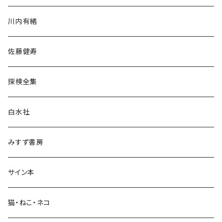
歴史・考古学
川内有緒
宗教・哲学・思想
佐藤健寿
民族・風習
探検全集
言語・ことば
白水社
政治・経済
みすず書房
経営・マネジメント
サイン本
科学・技術
猫・ねこ・ネコ
教育・教養