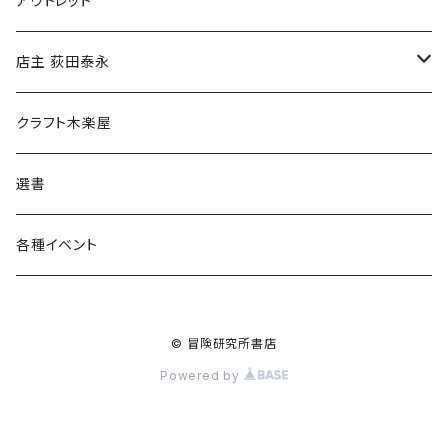
アウトレット
傘
店主 荻田泰永
食料品
書籍
クラフト木楽屋
その他
ウェア
選書
各種イベント
© 冒険研究所書店
Powered by