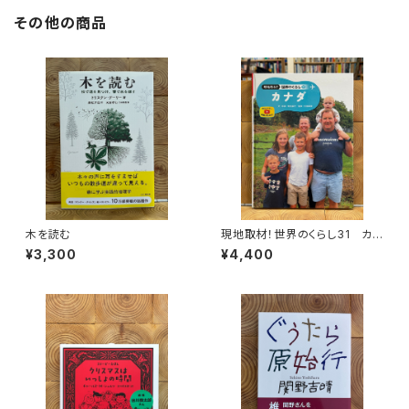
その他の商品
木を読む
現地取材！世界のくらし31 カナ
ダ
¥3,300
¥4,400