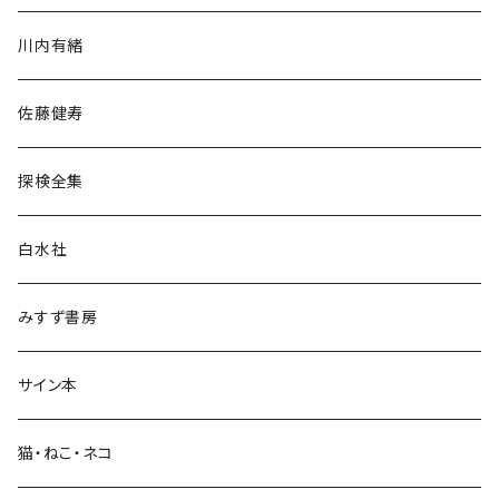
歴史・考古学
川内有緒
宗教・哲学・思想
佐藤健寿
民族・風習
探検全集
言語・ことば
白水社
政治・経済
みすず書房
経営・マネジメント
サイン本
科学・技術
猫・ねこ・ネコ
教育・教養