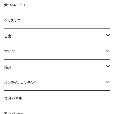
犬・いぬ・イヌ
生活・暮らし
クリスマス
芸術・絵画・写真
古書
絵本・児童書
娯楽・エンターテインメント
古書セット
衣料品
美術
POLEWARDS
雑貨
Tシャツ
バッグ
オンラインコンテンツ
ブックカバー
冒険クロストーク
写真パネル
マグカップ
アウトレット