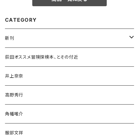
CATEGORY
新刊
和書
荻田オススメ冒険探検本、とその付近
文学・小説・物語
井上奈奈
随筆・ノンフィクション・その他
高野秀行
旅行・紀行
角幡唯介
人文・社会
服部文祥