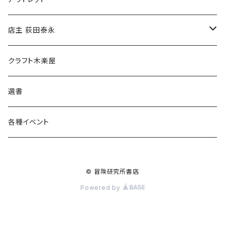
傘
店主 荻田泰永
食料品
書籍
クラフト木楽屋
その他
ウェア
選書
各種イベント
© 冒険研究所書店
Powered by