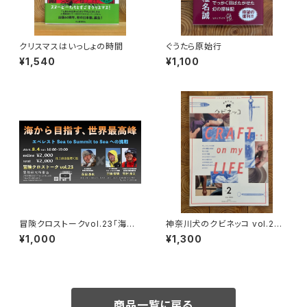
クリスマスはいっしょの時間
ぐうたら原始行
¥1,540
¥1,100
冒険クロストークvol.23「海か
神奈川犬のクビネッコ vol.2
ら目指す、世界最高峰」録画視聴
特集：CRAFT on my LIFE
¥1,000
¥1,300
権
商品一覧に戻る