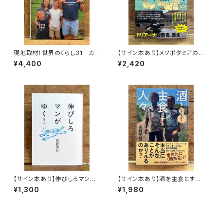
現地取材！世界のくらし31 カナ
【サイン本あり】メソポタミアの
ダ
ボート三人男
¥4,400
¥2,420
【サイン本あり】伸びしろマンが
【サイン本あり】酒を主食とする
ゆく！
人々 エチオピアの科学的秘境
¥1,300
¥1,980
を旅する