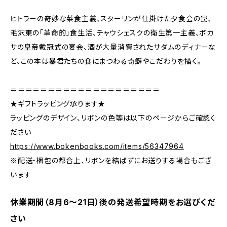
ヒトラーの奇妙な菜食主義、スターリンが仕掛けた夕食会の罠、
毛沢東の「革命的」食生活、チャウシェスクの衛生第一主義、ボカ
サの皇帝戴冠式の宴会、酒が大量消費されたサダムのディナーな
ど、この本は暴君たちの食にまつわる奇癖やこだわりを描く。
＝＝＝＝＝＝＝＝＝＝＝＝＝＝＝＝＝＝＝＝
★ギフトラッピング承ります★
ラッピングのデザイン、リボンの色等は以下のページからご確認く
ださい
https://www.bokenbooks.com/items/56347964
※配送・梱包の都合上、リボンを結ばずにお送りする場合もござ
います
休業期間（8月6〜21日）後の発送希望時期をお選びくだ
さい