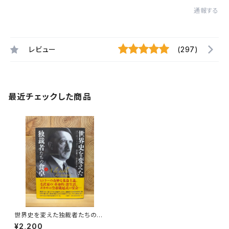
通報する
レビュー
(297)
最近チェックした商品
世界史を変えた独裁者たちの食
卓 上
¥2,200