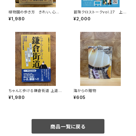
植物園の歩き方 きれい、心地
冒険クロストークvol.27 上田
よい、愛おしい さまざまな「うつ
優紀「この星の物語を撮る」録画
¥1,980
¥2,000
くしい」を求めて
視聴権
ちゃんと歩ける鎌倉街道 上道・
海からの贈物
中道・下道
¥1,980
¥605
商品一覧に戻る