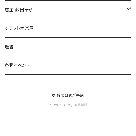
傘
店主 荻田泰永
食料品
書籍
クラフト木楽屋
その他
ウェア
選書
各種イベント
© 冒険研究所書店
Powered by