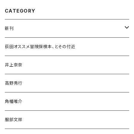
CATEGORY
新刊
和書
荻田オススメ冒険探検本、とその付近
文学・小説・物語
井上奈奈
随筆・ノンフィクション・その他
高野秀行
旅行・紀行
角幡唯介
人文・社会
服部文祥
歴史・考古学