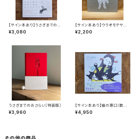
【サイン本あり】うさぎまでのお
【サイン本あり】ウラオモテヤマ
さらい［通常版］
ネコ
¥3,080
¥2,200
うさぎまでのおさらい［特装版］
【サイン本あり】猫の悪口〈数量
限定・オリジナルトート付き〉
¥3,960
¥4,950
その他の商品