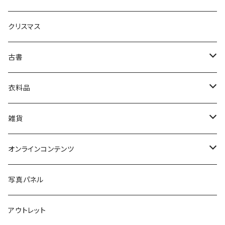
生活・暮らし
クリスマス
芸術・絵画・写真
古書
絵本・児童書
娯楽・エンターテインメント
古書セット
衣料品
美術
POLEWARDS
雑貨
Tシャツ
バッグ
オンラインコンテンツ
ブックカバー
冒険クロストーク
写真パネル
マグカップ
アウトレット