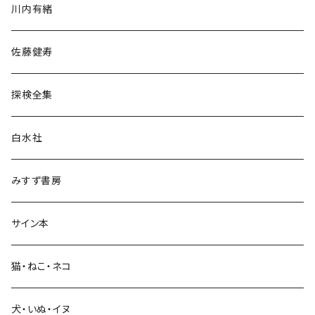
川内有緒
宗教・哲学・思想
佐藤健寿
民族・風習
探検全集
言語・ことば
白水社
政治・経済
みすず書房
経営・マネジメント
サイン本
科学・技術
猫・ねこ・ネコ
教育・教養
犬・いぬ・イヌ