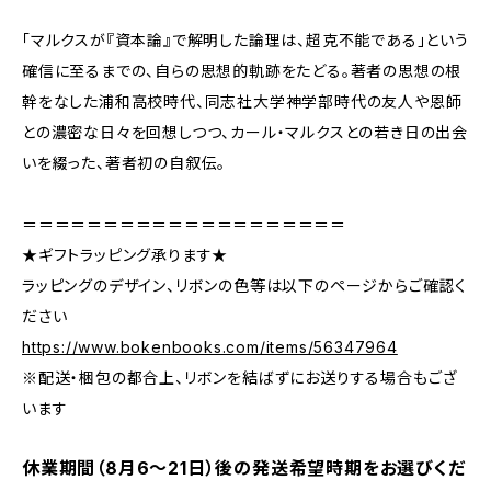
「マルクスが『資本論』で解明した論理は、超克不能である」という
確信に至るまでの、自らの思想的軌跡をたどる。著者の思想の根
幹をなした浦和高校時代、同志社大学神学部時代の友人や恩師
との濃密な日々を回想しつつ、カール・マルクスとの若き日の出会
いを綴った、著者初の自叙伝。
＝＝＝＝＝＝＝＝＝＝＝＝＝＝＝＝＝＝＝＝
★ギフトラッピング承ります★
ラッピングのデザイン、リボンの色等は以下のページからご確認く
ださい
https://www.bokenbooks.com/items/56347964
※配送・梱包の都合上、リボンを結ばずにお送りする場合もござ
います
休業期間（8月6〜21日）後の発送希望時期をお選びくだ