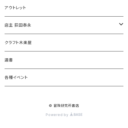
マグカップ
アウトレット
傘
店主 荻田泰永
食料品
書籍
クラフト木楽屋
その他
ウェア
選書
各種イベント
© 冒険研究所書店
Powered by