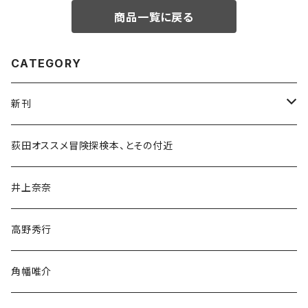
商品一覧に戻る
CATEGORY
新刊
和書
荻田オススメ冒険探検本、とその付近
文学・小説・物語
井上奈奈
随筆・ノンフィクション・その他
高野秀行
旅行・紀行
角幡唯介
人文・社会