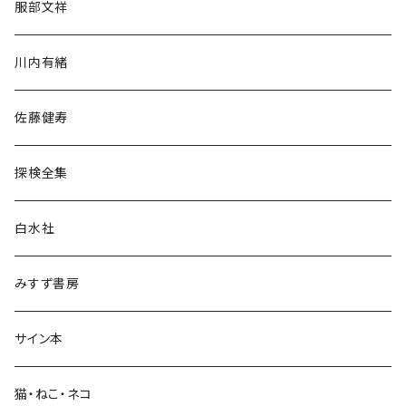
服部文祥
歴史・考古学
川内有緒
宗教・哲学・思想
佐藤健寿
民族・風習
探検全集
言語・ことば
白水社
政治・経済
みすず書房
経営・マネジメント
サイン本
科学・技術
猫・ねこ・ネコ
教育・教養