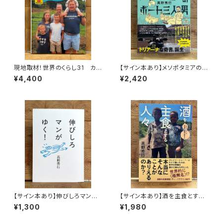
現地取材！世界のくらし31 カナ
【サイン本あり】メソポタミアの
ダ
ボート三人男
¥4,400
¥2,420
【サイン本あり】伸びしろマンが
【サイン本あり】酒を主食とする
ゆく！
人々 エチオピアの科学的秘境
¥1,300
¥1,980
を旅する