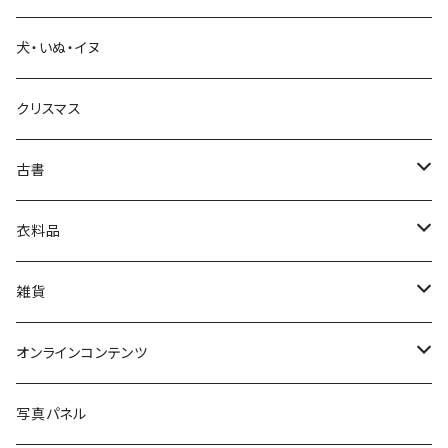
犬・いぬ・イヌ
生活・暮らし
クリスマス
芸術・絵画・写真
古書
絵本・児童書
娯楽・エンターテインメント
古書セット
衣料品
美術
POLEWARDS
雑貨
Tシャツ
バッグ
オンラインコンテンツ
ブックカバー
冒険クロストーク
写真パネル