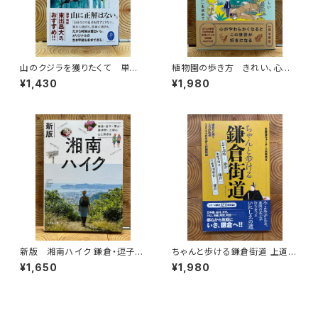
山のクジラを獲りたくて 単独
植物園の歩き方 きれい、心地
忍び猟記（文庫版）
よい、愛おしい さまざまな「うつ
¥1,430
¥1,980
くしい」を求めて
新版 湘南ハイク 鎌倉・逗子・
ちゃんと歩ける鎌倉街道 上道・
葉山・横須賀・三浦の山と海歩き
中道・下道
¥1,650
¥1,980