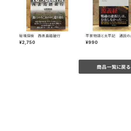
秘境探検 西表島踏破行
平家物語と太平記 通説の
暴く
¥2,750
¥990
商品一覧に戻る