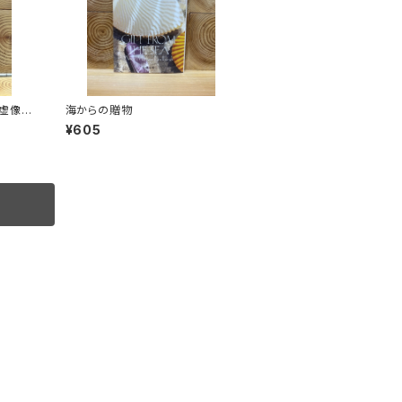
虚像を
海からの贈物
¥605