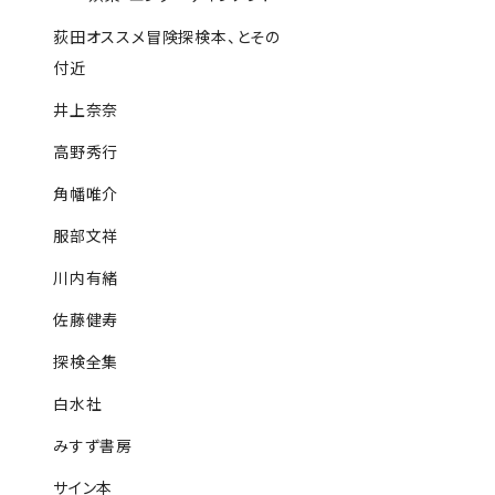
荻田オススメ冒険探検本、とその
付近
井上奈奈
高野秀行
角幡唯介
服部文祥
川内有緒
佐藤健寿
探検全集
白水社
みすず書房
サイン本