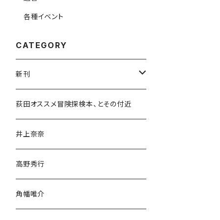
各種イベント
CATEGORY
新刊
和書
荻田オススメ冒険探検本、とその付近
文学・小説・物語
井上奈奈
随筆・ノンフィクション・その他
高野秀行
旅行・紀行
角幡唯介
人文・社会