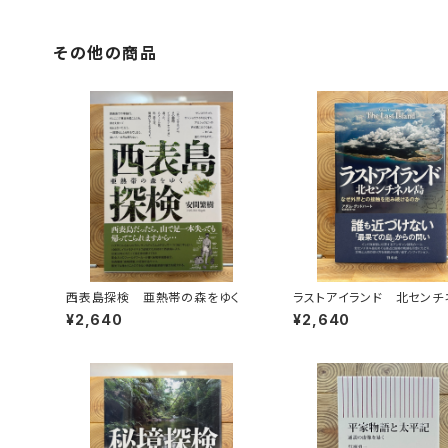
その他の商品
西表島探検 亜熱帯の森をゆく
ラストアイランド 北センチ
島 なぜ外界との接触を拒
¥2,640
¥2,640
るのか