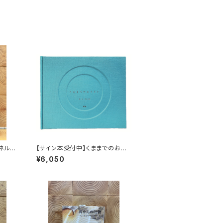
ネル
【サイン本受付中】くままでのおさ
み続け
らい〈特装新版〉
¥6,050