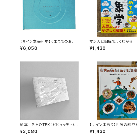
【サイン本受付中】くままでのおさ
マンガと図解でよくわかる
らい〈特装新版〉
ての気象学
¥6,050
¥1,430
絵本 PIHOTEK（ピヒュッティ）
【サイン本あり】世界の納豆
北極を風と歩く
る探検
¥3,080
¥1,430