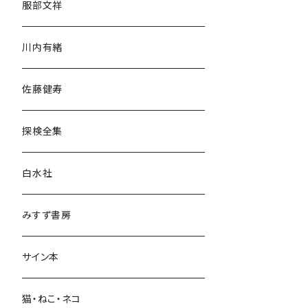
服部文祥
歴史・考古学
川内有緒
宗教・哲学・思想
佐藤健寿
民族・風習
探検全集
言語・ことば
白水社
政治・経済
みすず書房
経営・マネジメント
サイン本
科学・技術
猫・ねこ・ネコ
教育・教養