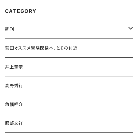
CATEGORY
新刊
和書
荻田オススメ冒険探検本、とその付近
文学・小説・物語
井上奈奈
随筆・ノンフィクション・その他
高野秀行
旅行・紀行
角幡唯介
人文・社会
服部文祥
歴史・考古学