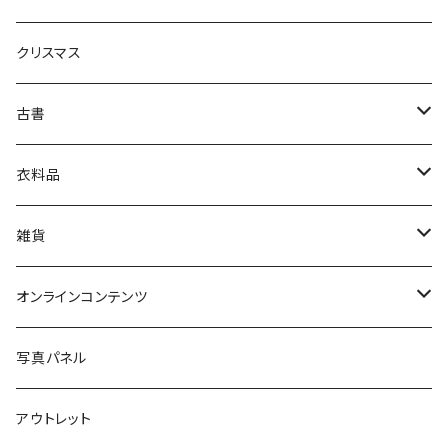
生活・暮らし
クリスマス
芸術・絵画・写真
古書
絵本・児童書
娯楽・エンターテインメント
古書セット
衣料品
美術
POLEWARDS
雑貨
Tシャツ
バッグ
オンラインコンテンツ
ブックカバー
冒険クロストーク
写真パネル
マグカップ
アウトレット