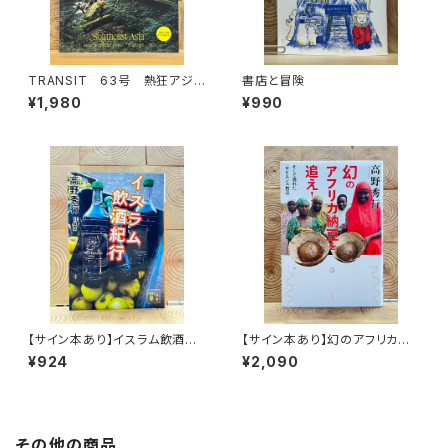
TRANSIT 63号 熱狂アジア
書店と冒険
の秘境へ
¥1,980
¥990
【サイン本あり】イスラム飲酒紀
【サイン本あり】幻のアフリカ納
行
豆を追え！
¥924
¥2,090
その他の商品