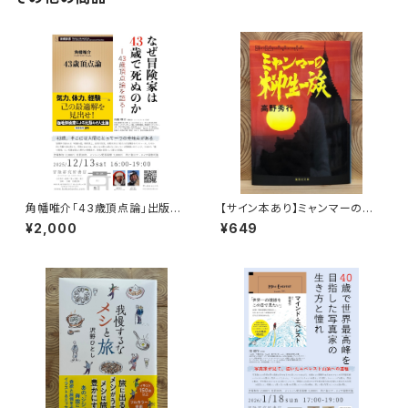
角幡唯介「43歳頂点論」出版記
【サイン本あり】ミャンマーの柳
念トークイベント録画視聴権
生一族
¥2,000
¥649