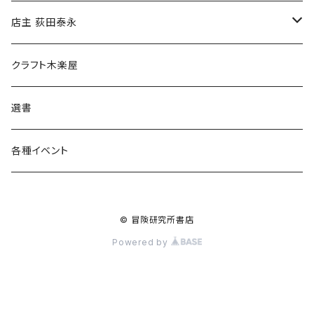
傘
店主 荻田泰永
食料品
書籍
クラフト木楽屋
その他
ウェア
選書
各種イベント
© 冒険研究所書店
Powered by