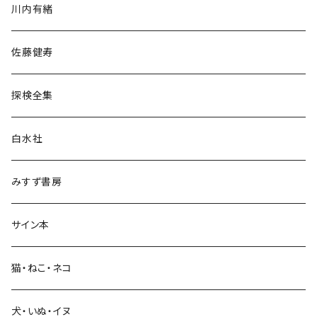
川内有緒
宗教・哲学・思想
佐藤健寿
民族・風習
探検全集
言語・ことば
白水社
政治・経済
みすず書房
経営・マネジメント
サイン本
科学・技術
猫・ねこ・ネコ
教育・教養
犬・いぬ・イヌ