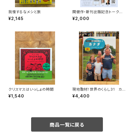
我慢するなメシと旅
関健作・新刊出版記念トークイ
ベント録画視聴権
¥2,145
¥2,000
クリスマスはいっしょの時間
現地取材！世界のくらし31 カナ
ダ
¥1,540
¥4,400
商品一覧に戻る