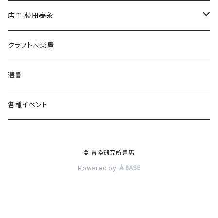
傘
店主 荻田泰永
食料品
書籍
クラフト木楽屋
その他
ウェア
選書
各種イベント
© 冒険研究所書店
Powered by