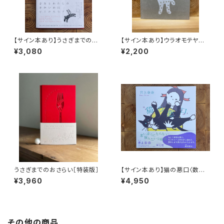
【サイン本あり】うさぎまでのお
【サイン本あり】ウラオモテヤマ
さらい［通常版］
ネコ
¥3,080
¥2,200
うさぎまでのおさらい［特装版］
【サイン本あり】猫の悪口〈数量
限定・オリジナルトート付き〉
¥3,960
¥4,950
その他の商品