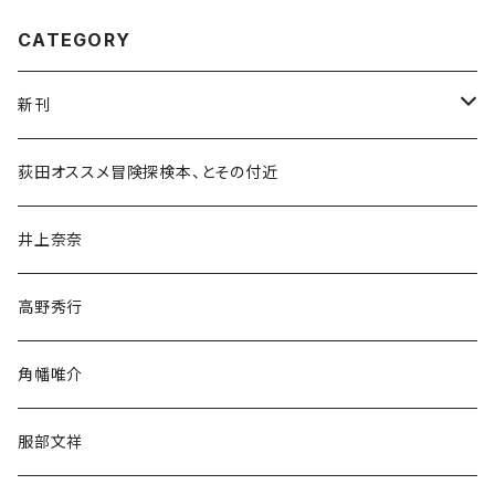
CATEGORY
新刊
和書
荻田オススメ冒険探検本、とその付近
文学・小説・物語
井上奈奈
随筆・ノンフィクション・その他
高野秀行
旅行・紀行
角幡唯介
人文・社会
服部文祥
歴史・考古学