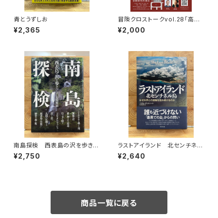
青とうずしお
冒険クロストークvol.28「高野
秀行の旅の流儀」録画視聴権
¥2,365
¥2,000
南島探検 西表島の沢を歩きつ
ラストアイランド 北センチネル
くす
島 なぜ外界との接触を拒み続
¥2,750
¥2,640
けるのか
商品一覧に戻る