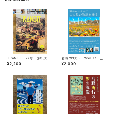
TRANSIT 72号 さあ、スペ
冒険クロストークvol.27 上田
インへ！ 太陽と海と土の国
優紀「この星の物語を撮る」録画
¥2,200
¥2,000
視聴権