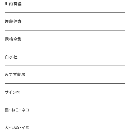
川内有緒
宗教・哲学・思想
佐藤健寿
民族・風習
探検全集
言語・ことば
白水社
政治・経済
みすず書房
経営・マネジメント
サイン本
科学・技術
猫・ねこ・ネコ
教育・教養
犬・いぬ・イヌ