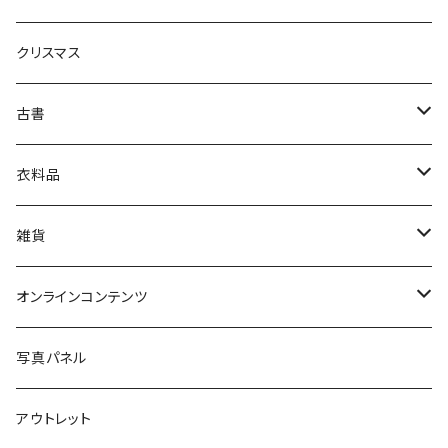
生活・暮らし
クリスマス
芸術・絵画・写真
古書
絵本・児童書
娯楽・エンターテインメント
古書セット
衣料品
美術
POLEWARDS
雑貨
Tシャツ
バッグ
オンラインコンテンツ
ブックカバー
冒険クロストーク
写真パネル
マグカップ
アウトレット