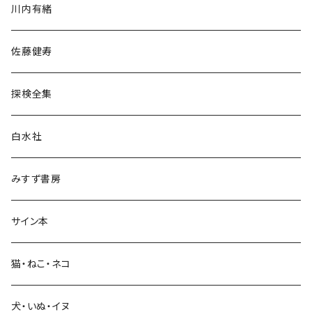
川内有緒
宗教・哲学・思想
佐藤健寿
民族・風習
探検全集
言語・ことば
白水社
政治・経済
みすず書房
経営・マネジメント
サイン本
科学・技術
猫・ねこ・ネコ
教育・教養
犬・いぬ・イヌ