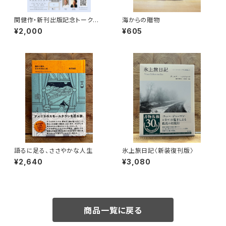
関健作・新刊出版記念トークイ
海からの贈物
ベント録画視聴権
¥2,000
¥605
語るに足る、ささやかな人生
氷上旅日記〈新装復刊版〉
¥2,640
¥3,080
商品一覧に戻る