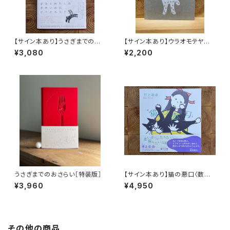
【サイン本あり】うさぎまでのお
【サイン本あり】ウラオモテヤマ
さらい［通常版］
ネコ
¥3,080
¥2,200
うさぎまでのおさらい［特装版］
【サイン本あり】猫の悪口〈数量
限定・オリジナルトート付き〉
¥3,960
¥4,950
その他の商品