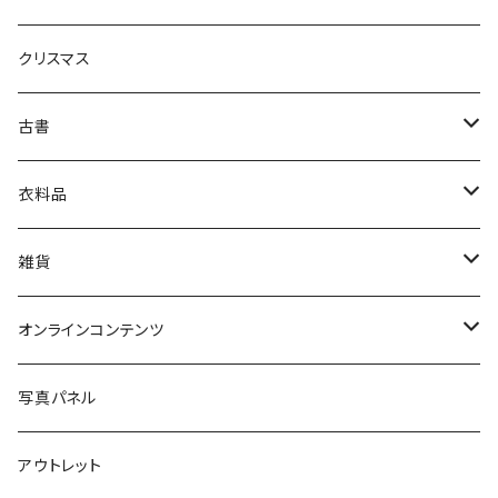
生活・暮らし
クリスマス
芸術・絵画・写真
古書
絵本・児童書
娯楽・エンターテインメント
古書セット
衣料品
美術
POLEWARDS
雑貨
Tシャツ
バッグ
オンラインコンテンツ
ブックカバー
冒険クロストーク
写真パネル
マグカップ
アウトレット