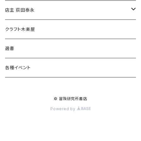
傘
店主 荻田泰永
食料品
書籍
クラフト木楽屋
その他
ウェア
選書
各種イベント
© 冒険研究所書店
Powered by