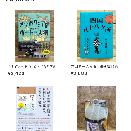
【サイン本あり】メソポタミアの
四国八十八ヶ所 歩き遍路のた
ボート三人男
めの完全ガイド
¥2,420
¥3,080