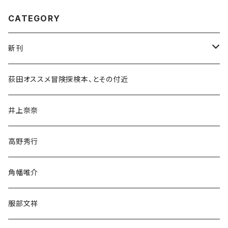
CATEGORY
新刊
和書
荻田オススメ冒険探検本、とその付近
文学・小説・物語
井上奈奈
随筆・ノンフィクション・その他
高野秀行
旅行・紀行
角幡唯介
人文・社会
服部文祥
歴史・考古学