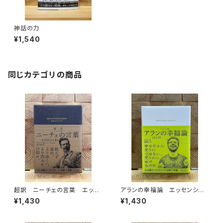
神話の力
¥1,540
同じカテゴリの商品
超訳 ニーチェの言葉 エッセ
アランの幸福論 エッセンシャ
ンシャル版
ル版
¥1,430
¥1,430