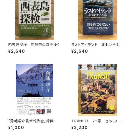
西表島探検 亜熱帯の森をゆく
ラストアイランド 北センチネル
島 なぜ外界との接触を拒み続
¥2,640
¥2,640
けるのか
「角幡唯介最新報告会」録画視
TRANSIT 72号 さあ、スペ
聴権
インへ！ 太陽と海と土の国
¥1,000
¥2,200