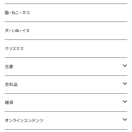
猫・ねこ・ネコ
教育・教養
犬・いぬ・イヌ
生活・暮らし
クリスマス
芸術・絵画・写真
古書
絵本・児童書
娯楽・エンターテインメント
古書セット
衣料品
美術
POLEWARDS
雑貨
Tシャツ
バッグ
オンラインコンテンツ