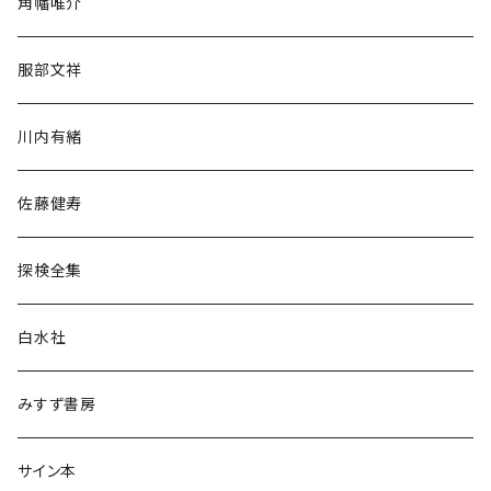
角幡唯介
人文・社会
服部文祥
歴史・考古学
川内有緒
宗教・哲学・思想
佐藤健寿
民族・風習
探検全集
言語・ことば
白水社
政治・経済
みすず書房
経営・マネジメント
サイン本
科学・技術