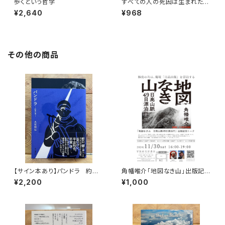
歩くという哲学
すべての人の死因は生まれたこ
とである
¥2,640
¥968
その他の商品
【サイン本あり】パンドラ 約束
角幡唯介「地図なき山」出版記念
の頂
トークイベント録画視聴権
¥2,200
¥1,000