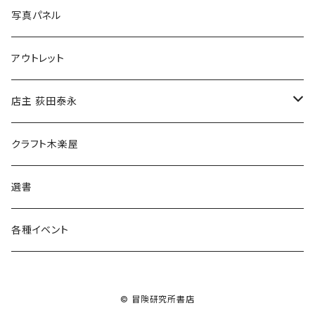
ブックカバー
冒険クロストーク
写真パネル
マグカップ
アウトレット
傘
店主 荻田泰永
食料品
書籍
クラフト木楽屋
その他
ウェア
選書
各種イベント
© 冒険研究所書店