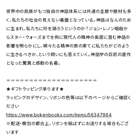
世界中の民族がもつ独自の神話体系には共通の主題や題材も多
く、私たちの社会の見えない基盤となっている。神話はなんのため
に生まれ、私たちに何を語ろうというのか？ジョン・レノン暗殺か
らスター・ウォーズまでを例に現代人の精神の奥底に潜む神話の
影響を明らかにし、綿々たる精神の旅の果てに私たちがどのよう
に生きるべきか、という問いにも答えていく。神話学の巨匠の遺作
となった驚異と感動の名著。
＝＝＝＝＝＝＝＝＝＝＝＝＝＝＝＝＝＝＝＝
★ギフトラッピング承ります★
ラッピングのデザイン、リボンの色等は以下のページからご確認く
ださい
https://www.bokenbooks.com/items/56347964
※配送・梱包の都合上、リボンを結ばずにお送りする場合もござ
います