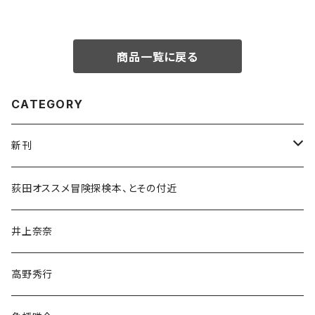
商品一覧に戻る
CATEGORY
新刊
和書
荻田オススメ冒険探検本、とその付近
文学・小説・物語
井上奈奈
随筆・ノンフィクション・その他
高野秀行
旅行・紀行