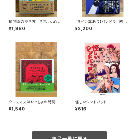
植物園の歩き方 きれい、心地
【サイン本あり】パンドラ 約束
よい、愛おしい さまざまな「うつ
の頂
¥1,980
¥2,200
くしい」を求めて
クリスマスはいっしょの時間
怪しいシンドバッド
¥1,540
¥616
商品一覧に戻る