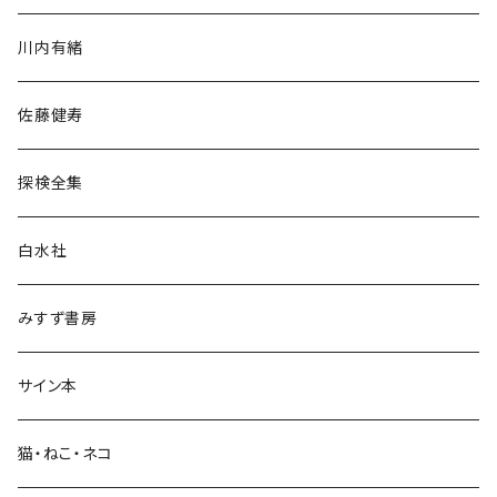
歴史・考古学
川内有緒
宗教・哲学・思想
佐藤健寿
民族・風習
探検全集
言語・ことば
白水社
政治・経済
みすず書房
経営・マネジメント
サイン本
科学・技術
猫・ねこ・ネコ
教育・教養