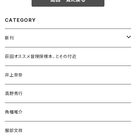
CATEGORY
新刊
和書
荻田オススメ冒険探検本、とその付近
文学・小説・物語
井上奈奈
随筆・ノンフィクション・その他
高野秀行
旅行・紀行
角幡唯介
人文・社会
服部文祥