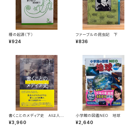
種の起源（下）
ファーブルの昆虫記 下
¥924
¥836
書くことのメディア史 AIは人間
小学館の図鑑NEO 地球
の言語能力に何をもたらすのか
¥3,960
¥2,640