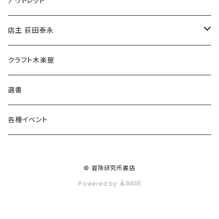
アウトレット
傘
店主 荻田泰永
食料品
書籍
クラフト木楽屋
その他
ウェア
選書
各種イベント
© 冒険研究所書店
Powered by