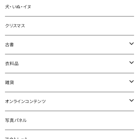
犬・いぬ・イヌ
生活・暮らし
クリスマス
芸術・絵画・写真
古書
絵本・児童書
娯楽・エンターテインメント
古書セット
衣料品
美術
POLEWARDS
雑貨
Tシャツ
バッグ
オンラインコンテンツ
ブックカバー
冒険クロストーク
写真パネル
マグカップ