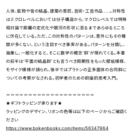
人体、鉱物や雪の結晶、建築の意匠、芸術・工芸作品……。対称性
はミクロレベルにおいては分子構造から、マクロレベルでは特殊
相対論で距離の定式化や銀河の形状に至るまであらゆるところ
に伏在している。ただ、この対称性のパターンは、意外にもその種
類が多くない、という注目すべき事実がある。パターンを分類し、
抽象し、一般化すると、そこに数学の概念‘群’が現れてくる。本書
の前半は‘平面の結晶群’とも言うべき周期性をもった壁紙模様、
モザイク模様が語られ、後半ではプラトンの正多面体の合同群に
ついての考察がなされる。初学者のための群論的思考入門。
＝＝＝＝＝＝＝＝＝＝＝＝＝＝＝＝＝＝＝＝
★ギフトラッピング承ります★
ラッピングのデザイン、リボンの色等は以下のページからご確認く
ださい
https://www.bokenbooks.com/items/56347964