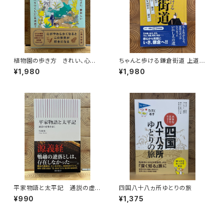
植物園の歩き方 きれい、心地
ちゃんと歩ける鎌倉街道 上道・
よい、愛おしい さまざまな「うつ
中道・下道
¥1,980
¥1,980
くしい」を求めて
平家物語と太平記 通説の虚
四国八十八ヵ所ゆとりの旅
像を暴く
¥990
¥1,375