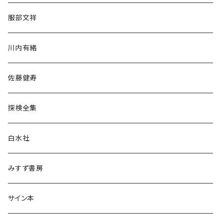
人文・社会
服部文祥
歴史・考古学
川内有緒
宗教・哲学・思想
佐藤健寿
民族・風習
探検全集
言語・ことば
白水社
政治・経済
みすず書房
経営・マネジメント
サイン本
科学・技術