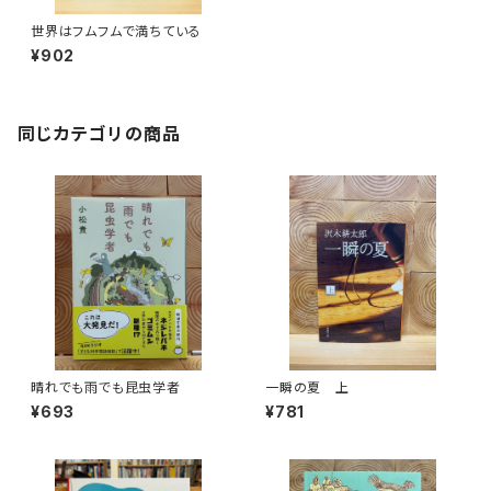
世界はフムフムで満ちている
¥902
同じカテゴリの商品
晴れでも雨でも昆虫学者
一瞬の夏 上
¥693
¥781