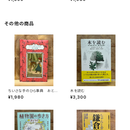
を旅する
その他の商品
ちいさな手のひら事典 おとぎ
木を読む
話
¥1,980
¥3,300