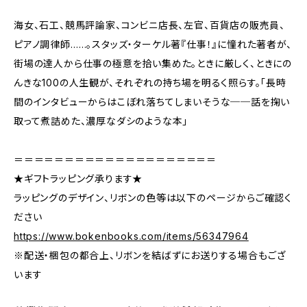
海女、石工、競馬評論家、コンビニ店長、左官、百貨店の販売員、
ピアノ調律師……。スタッズ・ターケル著『仕事！』に憧れた著者が、
街場の達人から仕事の極意を拾い集めた。ときに厳しく、ときにの
んきな100の人生観が、それぞれの持ち場を明るく照らす。「長時
間のインタビューからはこぼれ落ちてしまいそうな──話を掬い
取って煮詰めた、濃厚なダシのような本」
＝＝＝＝＝＝＝＝＝＝＝＝＝＝＝＝＝＝＝＝
★ギフトラッピング承ります★
ラッピングのデザイン、リボンの色等は以下のページからご確認く
ださい
https://www.bokenbooks.com/items/56347964
※配送・梱包の都合上、リボンを結ばずにお送りする場合もござ
います