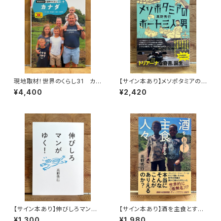
現地取材！世界のくらし31 カナ
【サイン本あり】メソポタミアの
ダ
ボート三人男
¥4,400
¥2,420
【サイン本あり】伸びしろマンが
【サイン本あり】酒を主食とする
ゆく！
人々 エチオピアの科学的秘境
¥1,300
¥1,980