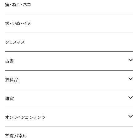
猫・ねこ・ネコ
教育・教養
犬・いぬ・イヌ
生活・暮らし
クリスマス
芸術・絵画・写真
古書
絵本・児童書
娯楽・エンターテインメント
古書セット
衣料品
美術
POLEWARDS
雑貨
Tシャツ
バッグ
オンラインコンテンツ
ブックカバー
冒険クロストーク
写真パネル