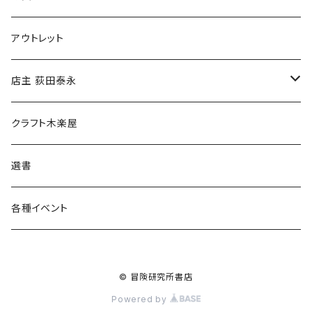
マグカップ
アウトレット
傘
店主 荻田泰永
食料品
書籍
クラフト木楽屋
その他
ウェア
選書
各種イベント
© 冒険研究所書店
Powered by