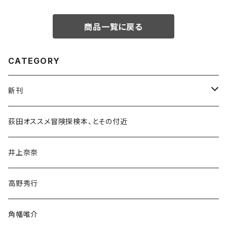
商品一覧に戻る
CATEGORY
新刊
和書
荻田オススメ冒険探検本、とその付近
文学・小説・物語
井上奈奈
随筆・ノンフィクション・その他
高野秀行
旅行・紀行
角幡唯介