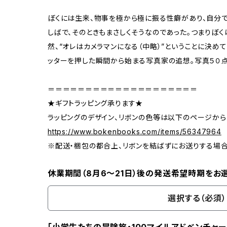
ぼくには生来、物事を極から極に振る性癖があり、自分
しばで、そのときもまさしくそうなのであった。つまりぼ
然、“オレはカメラマンになる（中略）”ということに決めて
ッターを押した瞬間から始まる写真家の追想。写真５０
＝＝＝＝＝＝＝＝＝＝＝＝＝＝＝＝＝＝＝＝
★ギフトラッピング承ります★
ラッピングのデザイン、リボンの色等は以下のページから
https://www.bokenbooks.com/items/56347964
※配送・梱包の都合上、リボンを結ばずにお送りする場
休業期間（8月6〜21日）後の発送希望時期をお
選択する（必須）