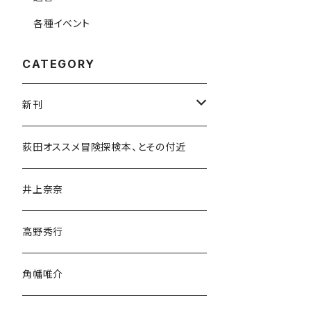
各種イベント
CATEGORY
新刊
和書
荻田オススメ冒険探検本、とその付近
文学・小説・物語
井上奈奈
随筆・ノンフィクション・その他
高野秀行
旅行・紀行
角幡唯介
人文・社会