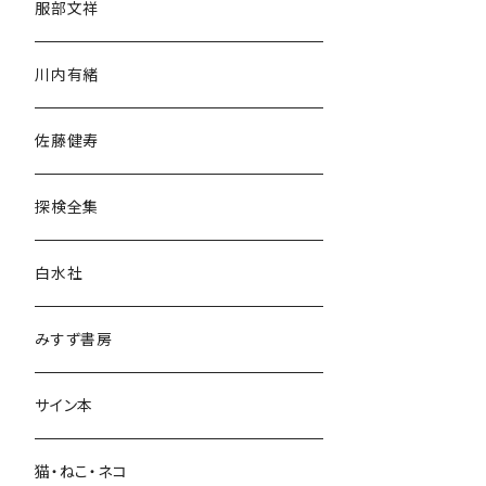
服部文祥
歴史・考古学
川内有緒
宗教・哲学・思想
佐藤健寿
民族・風習
探検全集
言語・ことば
白水社
政治・経済
みすず書房
経営・マネジメント
サイン本
科学・技術
猫・ねこ・ネコ
教育・教養