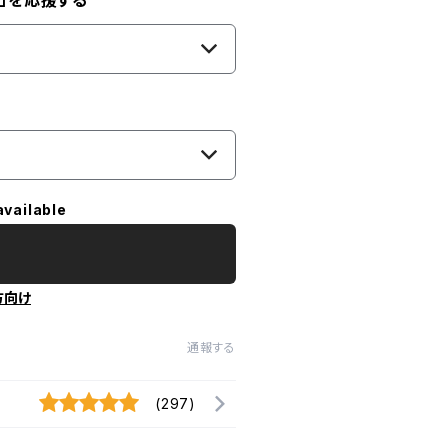
」を応援する
available
方向け
通報する
(297)