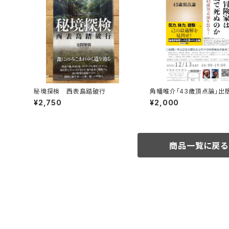
秘境探検 西表島踏破行
角幡唯介「43歳頂点論」出
トークイベント録画視聴権
¥2,750
¥2,000
商品一覧に戻る