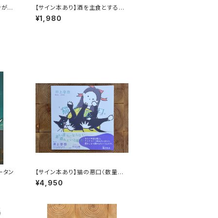
ンがゆ
【サイン本あり】酒を主食とする
人々 エチオピアの科学的秘境を
¥1,980
旅する
ータン
【サイン本あり】猫の悪口〈数量限
定・オリジナルトート付き〉
¥4,950