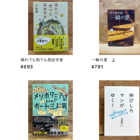
晴れでも雨でも昆虫学者
一瞬の夏 上
¥693
¥781