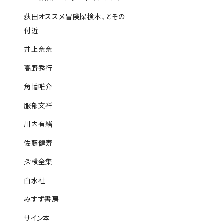
荻田オススメ冒険探検本、とその
付近
井上奈奈
高野秀行
角幡唯介
服部文祥
川内有緒
佐藤健寿
探検全集
白水社
みすず書房
サイン本