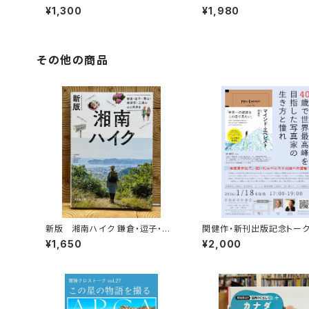
く！
人々 エチオピアの科学的
¥1,300
¥1,980
旅する
その他の商品
新版 湘南ハイク 鎌倉・逗子・葉
関健作・新刊出版記念トー
山・横須賀・三浦の山と海歩き
ント録画視聴権
¥1,650
¥2,000