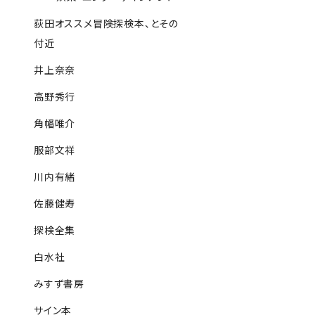
荻田オススメ冒険探検本、とその
付近
井上奈奈
高野秀行
角幡唯介
服部文祥
川内有緒
佐藤健寿
探検全集
白水社
みすず書房
サイン本