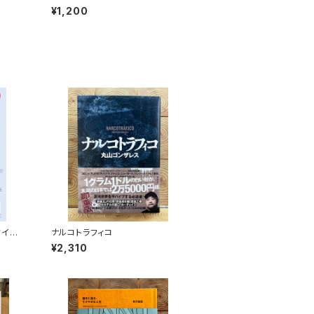
秘境を
集：大和と異国
¥1,200
クイベ
ナルコトラフィコ
¥2,310