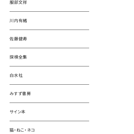
服部文祥
歴史・考古学
川内有緒
宗教・哲学・思想
佐藤健寿
民族・風習
探検全集
言語・ことば
白水社
政治・経済
みすず書房
経営・マネジメント
サイン本
科学・技術
猫・ねこ・ネコ
教育・教養