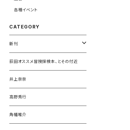
各種イベント
CATEGORY
新刊
和書
荻田オススメ冒険探検本、とその付近
文学・小説・物語
井上奈奈
随筆・ノンフィクション・その他
高野秀行
旅行・紀行
角幡唯介
人文・社会