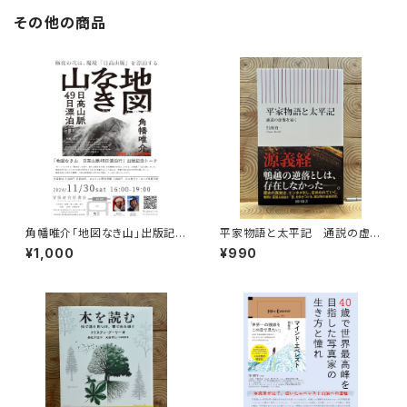
その他の商品
角幡唯介「地図なき山」出版記念
平家物語と太平記 通説の虚
トークイベント録画視聴権
像を暴く
¥1,000
¥990