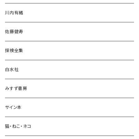
歴史・考古学
川内有緒
宗教・哲学・思想
佐藤健寿
民族・風習
探検全集
言語・ことば
白水社
政治・経済
みすず書房
経営・マネジメント
サイン本
科学・技術
猫・ねこ・ネコ
教育・教養