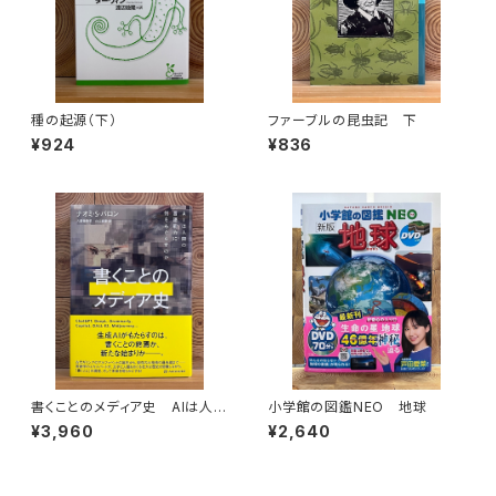
種の起源（下）
ファーブルの昆虫記 下
¥924
¥836
書くことのメディア史 AIは人間
小学館の図鑑NEO 地球
の言語能力に何をもたらすのか
¥3,960
¥2,640