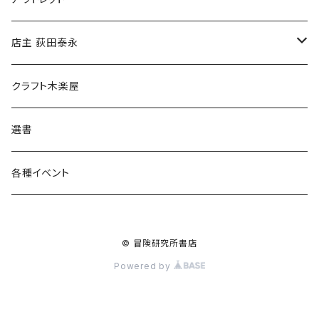
傘
店主 荻田泰永
食料品
書籍
クラフト木楽屋
その他
ウェア
選書
各種イベント
© 冒険研究所書店
Powered by