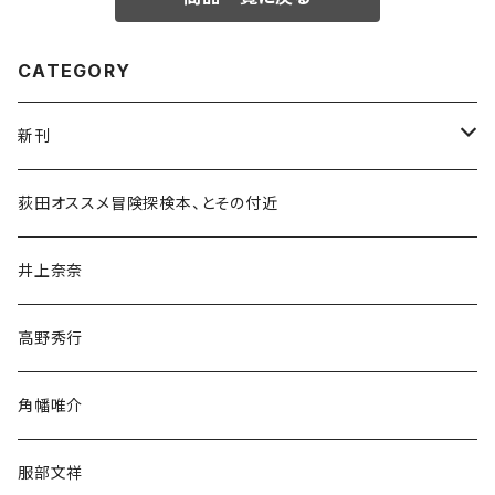
CATEGORY
新刊
和書
荻田オススメ冒険探検本、とその付近
文学・小説・物語
井上奈奈
随筆・ノンフィクション・その他
高野秀行
旅行・紀行
角幡唯介
人文・社会
服部文祥