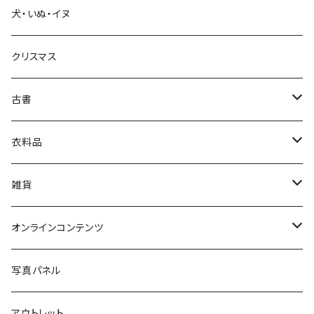
犬・いぬ・イヌ
生活・暮らし
クリスマス
芸術・絵画・写真
古書
絵本・児童書
娯楽・エンターテインメント
古書セット
衣料品
美術
POLEWARDS
雑貨
Tシャツ
バッグ
オンラインコンテンツ
ブックカバー
冒険クロストーク
写真パネル
マグカップ
アウトレット