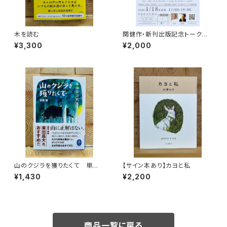
木を読む
関健作・新刊出版記念トークイ
ベント録画視聴権
¥3,300
¥2,000
山のクジラを獲りたくて 単独
【サイン本あり】カヨと私
忍び猟記（文庫版）
¥1,430
¥2,200
商品一覧に戻る