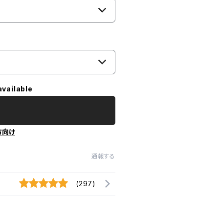
available
方向け
通報する
(297)