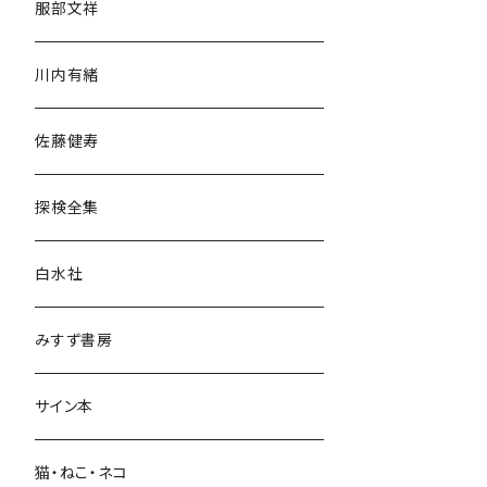
服部文祥
歴史・考古学
川内有緒
宗教・哲学・思想
佐藤健寿
民族・風習
探検全集
言語・ことば
白水社
政治・経済
みすず書房
経営・マネジメント
サイン本
科学・技術
猫・ねこ・ネコ
教育・教養