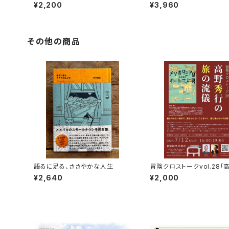
コ
¥2,200
¥3,960
その他の商品
語るに足る、ささやかな人生
冒険クロストークvol.28「
行の旅の流儀」録画視聴権
¥2,640
¥2,000