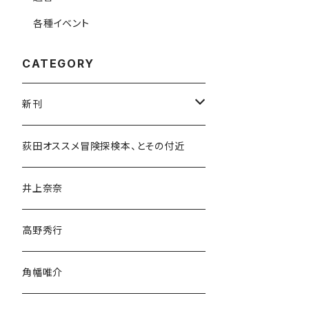
各種イベント
CATEGORY
新刊
和書
荻田オススメ冒険探検本、とその付近
文学・小説・物語
井上奈奈
随筆・ノンフィクション・その他
高野秀行
旅行・紀行
角幡唯介
人文・社会