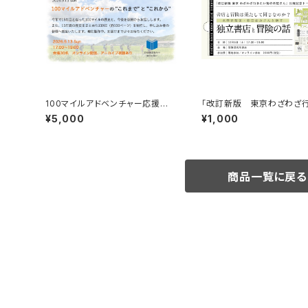
100マイルアドベンチャー応援企
「改訂新版 東京わざわざ
画 9月13日トーク＆100マイル
い街の本屋さん」出版記念
¥5,000
¥1,000
の歴史ZINE贈呈
ベント録画視聴権
商品一覧に戻る