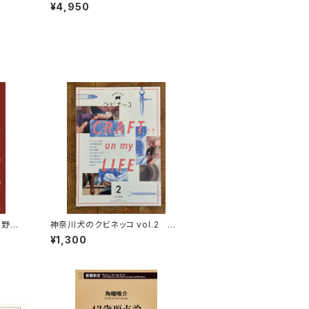
定・オリジナルトート付き〉
¥4,950
高野秀
神奈川犬のクビネッコ vol.2 特
集：CRAFT on my LIFE
¥1,300