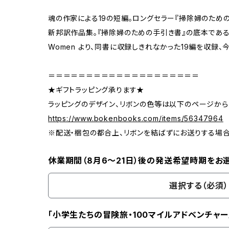
魂の作家による19の短編。ロングセラー『掃除婦のための
新邦訳作品集。『掃除婦のための手引き書』の底本である短編集 A
Women より、同書に収録しきれなかった19編を収録
＝＝＝＝＝＝＝＝＝＝＝＝＝＝＝＝＝＝＝＝
★ギフトラッピング承ります★
ラッピングのデザイン、リボンの色等は以下のページから
https://www.bokenbooks.com/items/56347964
※配送・梱包の都合上、リボンを結ばずにお送りする場
休業期間（8月6〜21日）後の発送希望時期をお
選択する（必須）
「小学生たちの冒険旅・100マイルアドベンチャー