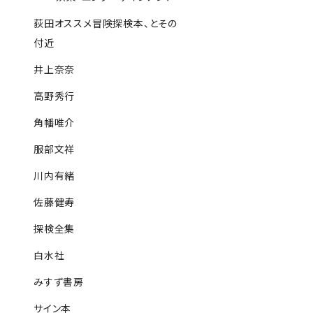
荻田オススメ冒険探検本、とその
付近
井上奈奈
高野秀行
角幡唯介
服部文祥
川内有緒
佐藤健寿
探検全集
白水社
みすず書房
サイン本