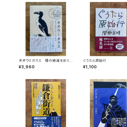
オオウミガラス 種の絶滅をめぐる
ぐうたら原始行
物語
¥3,960
¥1,100