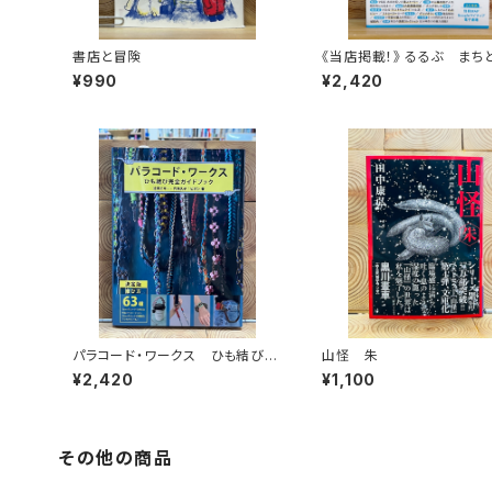
書店と冒険
《当店掲載！》 るるぶ まち
ろ 神奈川
¥990
¥2,420
パラコード・ワークス ひも結び完
山怪 朱
全ガイドブック
¥2,420
¥1,100
その他の商品