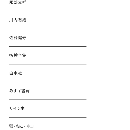
服部文祥
歴史・考古学
川内有緒
宗教・哲学・思想
佐藤健寿
民族・風習
探検全集
言語・ことば
白水社
政治・経済
みすず書房
経営・マネジメント
サイン本
科学・技術
猫・ねこ・ネコ
教育・教養