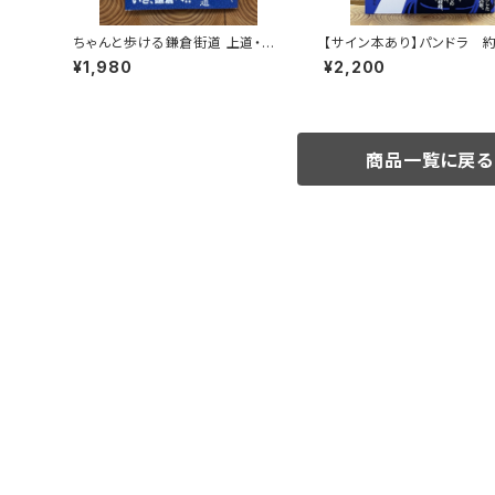
ちゃんと歩ける鎌倉街道 上道・中
【サイン本あり】パンドラ 
道・下道
頂
¥1,980
¥2,200
商品一覧に戻る