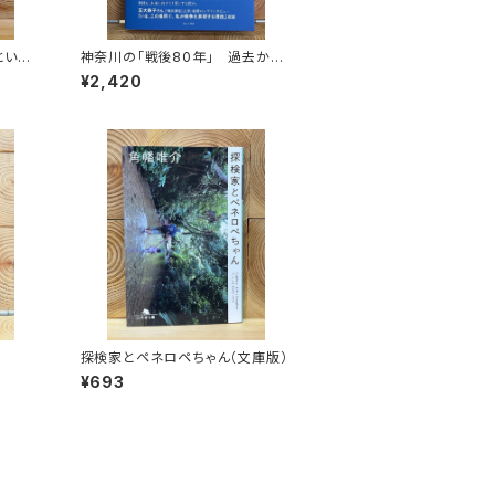
とい
神奈川の「戦後80年」 過去から
未来へ
¥2,420
探検家とペネロペちゃん（文庫版）
¥693