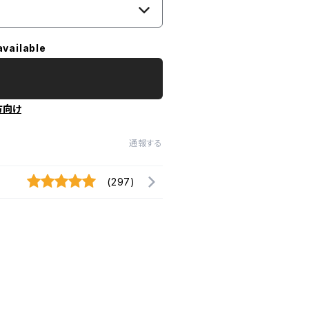
available
方向け
通報する
(297)