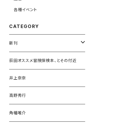
各種イベント
CATEGORY
新刊
和書
荻田オススメ冒険探検本、とその付近
文学・小説・物語
井上奈奈
随筆・ノンフィクション・その他
高野秀行
旅行・紀行
角幡唯介
人文・社会