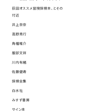
荻田オススメ冒険探検本、とその
付近
井上奈奈
高野秀行
角幡唯介
服部文祥
川内有緒
佐藤健寿
探検全集
白水社
みすず書房
サイン本