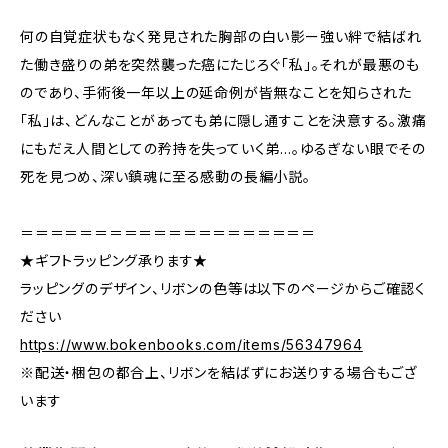
何の自覚症状もなく発見された胸部の白い影ー強い絆で結ばれ
た働き盛りの弟を突然襲った癌にたじろぐ「私」。それが最悪のも
のであり、手術後一年以上の延命例が皆無なことを知らされた
「私」は、どんなことがあっても弟に隠し通すことを決意する。激痛
にもだえ人間としての矜持を失っていく弟…。ゆるぎない眼でその
死を見つめ、深い鎮魂に至る感動の長編小説。
＝＝＝＝＝＝＝＝＝＝＝＝＝＝＝＝＝＝＝＝
★ギフトラッピング承ります★
ラッピングのデザイン、リボンの色等は以下のページからご確認く
ださい
https://www.bokenbooks.com/items/56347964
※配送・梱包の都合上、リボンを結ばずにお送りする場合もござ
います