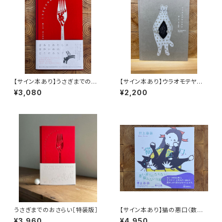
【サイン本あり】うさぎまでのお
【サイン本あり】ウラオモテヤマ
さらい［通常版］
ネコ
¥3,080
¥2,200
うさぎまでのおさらい［特装版］
【サイン本あり】猫の悪口〈数量
限定・オリジナルトート付き〉
¥3,960
¥4,950