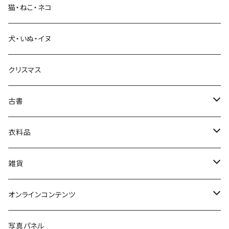
猫・ねこ・ネコ
教育・教養
犬・いぬ・イヌ
生活・暮らし
クリスマス
芸術・絵画・写真
古書
絵本・児童書
娯楽・エンターテインメント
古書セット
衣料品
美術
POLEWARDS
雑貨
Tシャツ
バッグ
オンラインコンテンツ
ブックカバー
冒険クロストーク
写真パネル