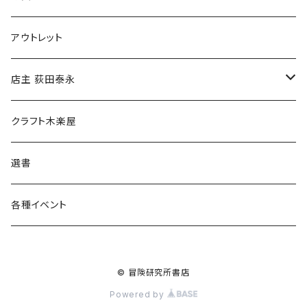
マグカップ
アウトレット
傘
店主 荻田泰永
食料品
書籍
クラフト木楽屋
その他
ウェア
選書
各種イベント
© 冒険研究所書店
Powered by