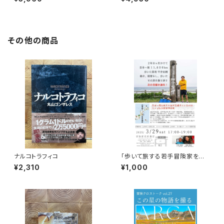
その他の商品
ナルコトラフィコ
「歩いて旅する若手冒険家を青
田買い！平井佑樹 × 荻田泰永」
¥2,310
¥1,000
録画視聴権