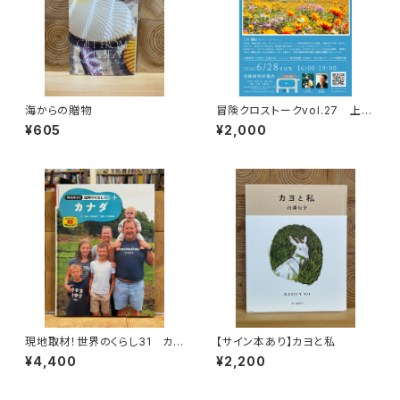
海からの贈物
冒険クロストークvol.27 上田
優紀「この星の物語を撮る」録画
¥605
¥2,000
視聴権
現地取材！世界のくらし31 カナ
【サイン本あり】カヨと私
ダ
¥4,400
¥2,200