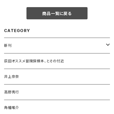
商品一覧に戻る
CATEGORY
新刊
和書
荻田オススメ冒険探検本、とその付近
文学・小説・物語
井上奈奈
随筆・ノンフィクション・その他
高野秀行
旅行・紀行
角幡唯介