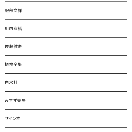
人文・社会
服部文祥
歴史・考古学
川内有緒
宗教・哲学・思想
佐藤健寿
民族・風習
探検全集
言語・ことば
白水社
政治・経済
みすず書房
経営・マネジメント
サイン本
科学・技術