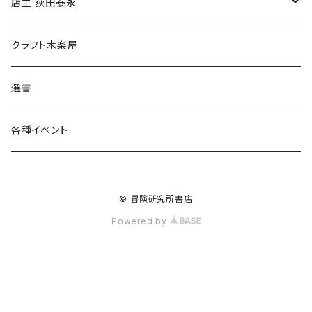
傘
店主 荻田泰永
食料品
書籍
クラフト木楽屋
その他
ウェア
選書
各種イベント
© 冒険研究所書店
Powered by