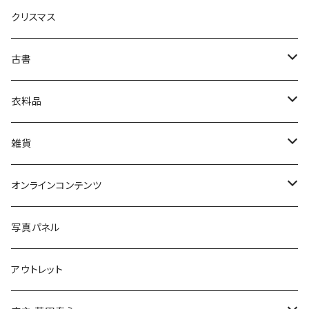
クリスマス
芸術・絵画・写真
古書
絵本・児童書
娯楽・エンターテインメント
古書セット
衣料品
美術
POLEWARDS
雑貨
Tシャツ
バッグ
オンラインコンテンツ
ブックカバー
冒険クロストーク
写真パネル
マグカップ
アウトレット