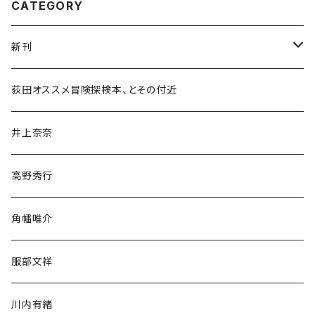
CATEGORY
新刊
和書
荻田オススメ冒険探検本、とその付近
文学・小説・物語
井上奈奈
随筆・ノンフィクション・その他
高野秀行
旅行・紀行
角幡唯介
人文・社会
服部文祥
歴史・考古学
川内有緒