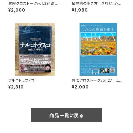
冒険クロストークvol.28「高野
植物園の歩き方 きれい、心地
秀行の旅の流儀」録画視聴権
よい、愛おしい さまざまな「うつ
¥2,000
¥1,980
くしい」を求めて
ナルコトラフィコ
冒険クロストークvol.27 上田
優紀「この星の物語を撮る」録画
¥2,310
¥2,000
視聴権
商品一覧に戻る