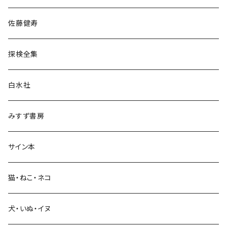
宗教・哲学・思想
佐藤健寿
民族・風習
探検全集
言語・ことば
白水社
政治・経済
みすず書房
経営・マネジメント
サイン本
科学・技術
猫・ねこ・ネコ
教育・教養
犬・いぬ・イヌ
生活・暮らし