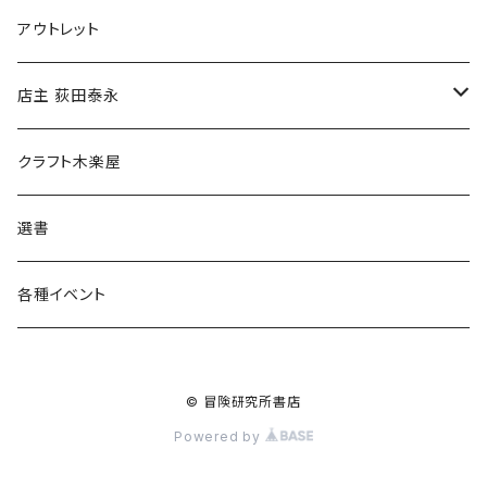
マグカップ
アウトレット
傘
店主 荻田泰永
食料品
書籍
クラフト木楽屋
その他
ウェア
選書
各種イベント
© 冒険研究所書店
Powered by