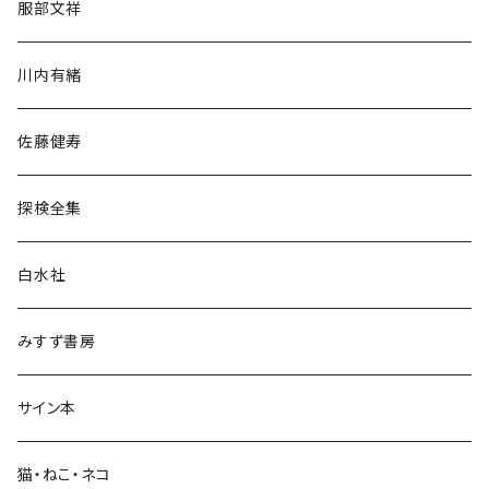
服部文祥
歴史・考古学
川内有緒
宗教・哲学・思想
佐藤健寿
民族・風習
探検全集
言語・ことば
白水社
政治・経済
みすず書房
経営・マネジメント
サイン本
科学・技術
猫・ねこ・ネコ
教育・教養