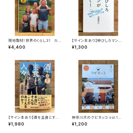
現地取材！世界のくらし31 カナ
【サイン本あり】伸びしろマンが
ダ
ゆく！
¥4,400
¥1,300
【サイン本あり】酒を主食とする
神奈川犬のクビネッコ vol.1
人々 エチオピアの科学的秘境
特集：大和と異国
¥1,980
¥1,200
を旅する