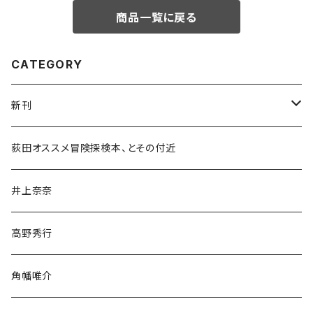
商品一覧に戻る
CATEGORY
新刊
和書
荻田オススメ冒険探検本、とその付近
文学・小説・物語
井上奈奈
随筆・ノンフィクション・その他
高野秀行
旅行・紀行
角幡唯介
人文・社会