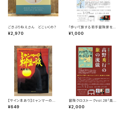
ごきぶりねえさん どこいくの？
「歩いて旅する若手冒険家を青
田買い！平井佑樹 × 荻田泰永」
¥2,970
¥1,000
録画視聴権
【サイン本あり】ミャンマーの柳
冒険クロストークvol.28「高野
生一族
秀行の旅の流儀」録画視聴権
¥649
¥2,000