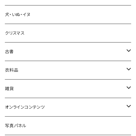
犬・いぬ・イヌ
生活・暮らし
クリスマス
芸術・絵画・写真
古書
絵本・児童書
娯楽・エンターテインメント
古書セット
衣料品
美術
POLEWARDS
雑貨
Tシャツ
バッグ
オンラインコンテンツ
ブックカバー
冒険クロストーク
写真パネル