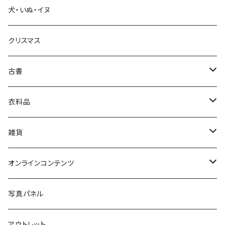
犬・いぬ・イヌ
生活・暮らし
クリスマス
芸術・絵画・写真
古書
絵本・児童書
娯楽・エンターテインメント
古書セット
衣料品
美術
POLEWARDS
雑貨
Tシャツ
バッグ
オンラインコンテンツ
ブックカバー
冒険クロストーク
写真パネル
マグカップ
アウトレット