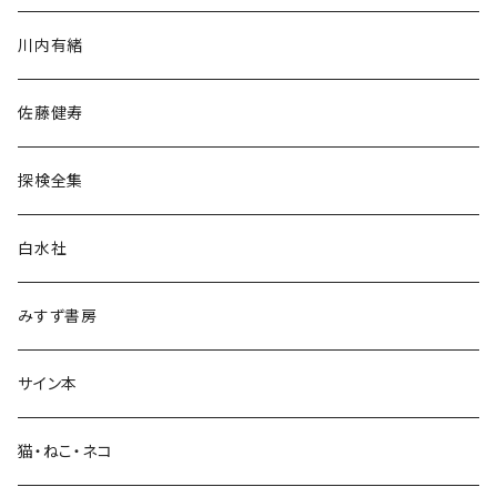
歴史・考古学
川内有緒
宗教・哲学・思想
佐藤健寿
民族・風習
探検全集
言語・ことば
白水社
政治・経済
みすず書房
経営・マネジメント
サイン本
科学・技術
猫・ねこ・ネコ
教育・教養