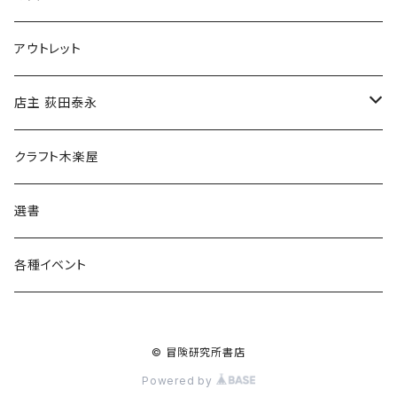
マグカップ
アウトレット
傘
店主 荻田泰永
食料品
書籍
クラフト木楽屋
その他
ウェア
選書
各種イベント
© 冒険研究所書店
Powered by