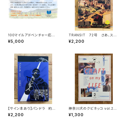
100マイルアドベンチャー応援
TRANSIT 72号 さあ、スペ
企画 9月13日トーク＆100マ
インへ！ 太陽と海と土の国
¥5,000
¥2,200
イルの歴史ZINE贈呈
【サイン本あり】パンドラ 約束
神奈川犬のクビネッコ vol.2
の頂
特集：CRAFT on my LIFE
¥2,200
¥1,300