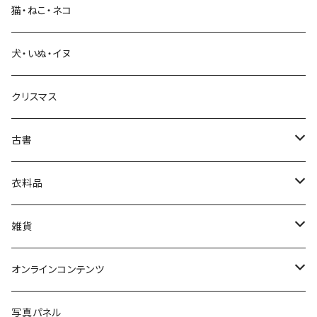
猫・ねこ・ネコ
教育・教養
犬・いぬ・イヌ
生活・暮らし
クリスマス
芸術・絵画・写真
古書
絵本・児童書
娯楽・エンターテインメント
古書セット
衣料品
美術
POLEWARDS
雑貨
Tシャツ
バッグ
オンラインコンテンツ
ブックカバー
冒険クロストーク
写真パネル