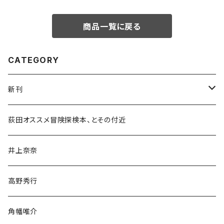
商品一覧に戻る
CATEGORY
新刊
和書
荻田オススメ冒険探検本、とその付近
文学・小説・物語
井上奈奈
随筆・ノンフィクション・その他
高野秀行
旅行・紀行
角幡唯介