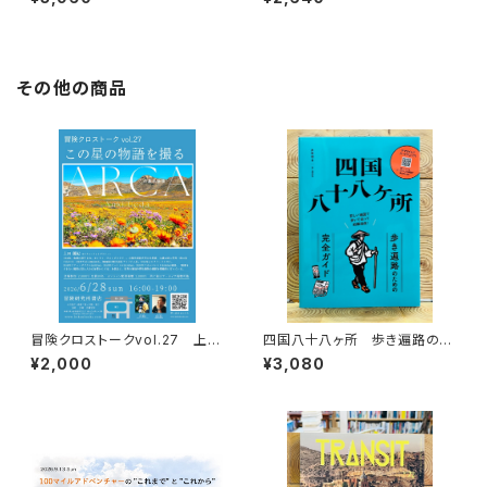
その他の商品
冒険クロストークvol.27 上田
四国八十八ヶ所 歩き遍路のた
優紀「この星の物語を撮る」録画
めの完全ガイド
¥2,000
¥3,080
視聴権