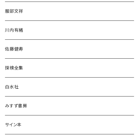
人文・社会
服部文祥
歴史・考古学
川内有緒
宗教・哲学・思想
佐藤健寿
民族・風習
探検全集
言語・ことば
白水社
政治・経済
みすず書房
経営・マネジメント
サイン本
科学・技術