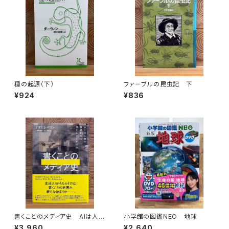
種の起源（下）
ファーブルの昆虫記 下
¥924
¥836
書くことのメディア史 AIは人間
小学館の図鑑NEO 地球
の言語能力に何をもたらすのか
¥3,960
¥2,640