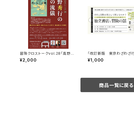
冒険クロストークvol.28「高野秀
「改訂新版 東京わざわざ
行の旅の流儀」録画視聴権
い街の本屋さん」出版記念
¥2,000
¥1,000
ベント録画視聴権
商品一覧に戻る