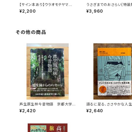
【サイン本あり】ウラオモテヤマネ
うさぎまでのおさらい［特装
コ
¥2,200
¥3,960
その他の商品
芦生原生林今昔物語 京都大学
語るに足る、ささやかな人
芦生演習林から研究林へ
¥2,420
¥2,640