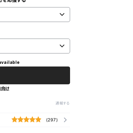
」を応援する
available
方向け
通報する
(297)