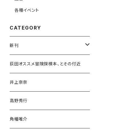
各種イベント
CATEGORY
新刊
和書
荻田オススメ冒険探検本、とその付近
文学・小説・物語
井上奈奈
随筆・ノンフィクション・その他
高野秀行
旅行・紀行
角幡唯介
人文・社会