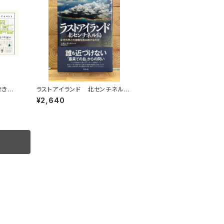
行きた
ラストアイランド 北センチネル
トークイ
島 なぜ外界との接触を拒み続け
¥2,640
るのか