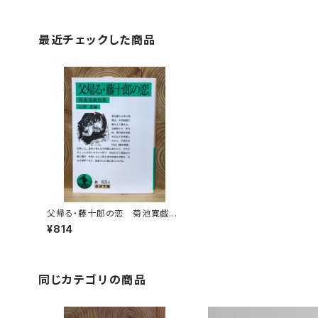
最近チェックした商品
父帰る・藤十郎の恋 菊池寛戯曲
集
¥814
同じカテゴリの商品