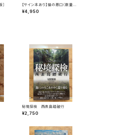
版］
【サイン本あり】猫の悪口〈数量限
定・オリジナルトート付き〉
¥4,950
生
秘境探検 西表島踏破行
¥2,750