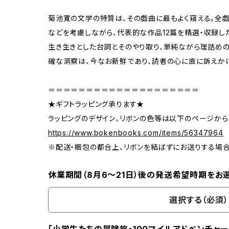
菊池寛の文学の特質は、その戯曲に最もよく窺える。全
などを考慮しながら、代表的な作品12篇を精選・収録し
生き生きとした台詞とそのやり取り、単純ながら理詰め
確な洞察は、今なお新鮮であり、読者の心に直に訴えか
＝＝＝＝＝＝＝＝＝＝＝＝＝＝＝＝＝＝＝＝
★ギフトラッピング承ります★
ラッピングのデザイン、リボンの色等は以下のページから
https://www.bokenbooks.com/items/56347964
※配送・梱包の都合上、リボンを結ばずにお送りする場
休業期間（8月6〜21日）後の発送希望時期をお
選択する（必須）