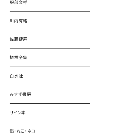
服部文祥
歴史・考古学
川内有緒
宗教・哲学・思想
佐藤健寿
民族・風習
探検全集
言語・ことば
白水社
政治・経済
みすず書房
経営・マネジメント
サイン本
科学・技術
猫・ねこ・ネコ
教育・教養