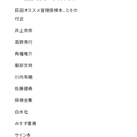
荻田オススメ冒険探検本、とその
付近
井上奈奈
高野秀行
角幡唯介
服部文祥
川内有緒
佐藤健寿
探検全集
白水社
みすず書房
サイン本