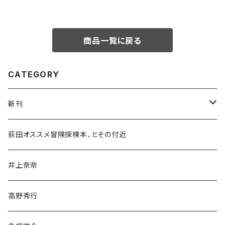
商品一覧に戻る
CATEGORY
新刊
和書
荻田オススメ冒険探検本、とその付近
文学・小説・物語
井上奈奈
随筆・ノンフィクション・その他
高野秀行
旅行・紀行