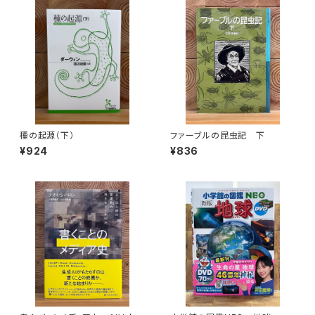
種の起源（下）
ファーブルの昆虫記 下
¥924
¥836