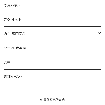
ブックカバー
冒険クロストーク
写真パネル
マグカップ
アウトレット
傘
店主 荻田泰永
食料品
書籍
クラフト木楽屋
その他
ウェア
選書
各種イベント
© 冒険研究所書店