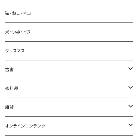
猫・ねこ・ネコ
教育・教養
犬・いぬ・イヌ
生活・暮らし
クリスマス
芸術・絵画・写真
古書
絵本・児童書
娯楽・エンターテインメント
古書セット
衣料品
美術
POLEWARDS
雑貨
Tシャツ
バッグ
オンラインコンテンツ