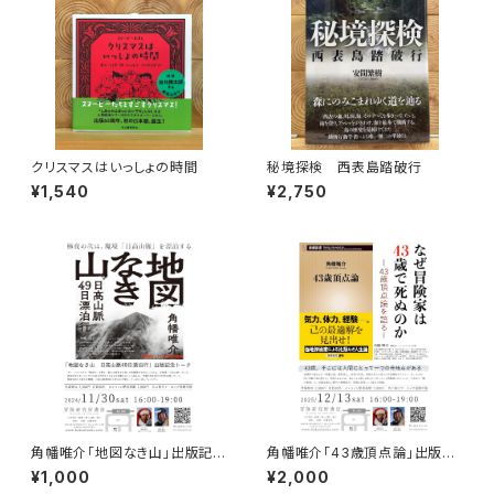
クリスマスはいっしょの時間
秘境探検 西表島踏破行
¥1,540
¥2,750
角幡唯介「地図なき山」出版記念
角幡唯介「43歳頂点論」出版記
トークイベント録画視聴権
念トークイベント録画視聴権
¥1,000
¥2,000