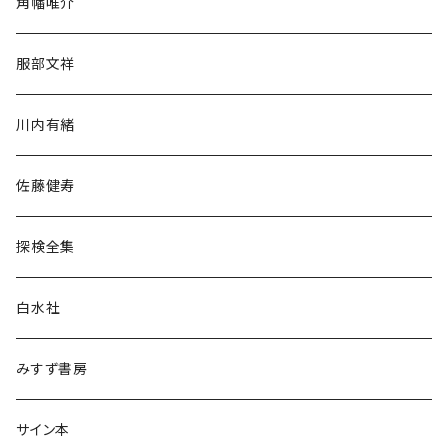
角幡唯介
人文・社会
服部文祥
歴史・考古学
川内有緒
宗教・哲学・思想
佐藤健寿
民族・風習
探検全集
言語・ことば
白水社
政治・経済
みすず書房
経営・マネジメント
サイン本
科学・技術