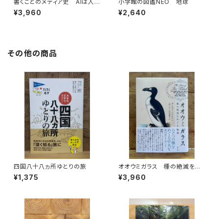
書くことのメディア史 AIは人間
小学館の図鑑NEO 地球
の言語能力に何をもたらすのか
¥3,960
¥2,640
その他の商品
四国八十八ヵ所ゆとりの旅
オオウミガラス 種の絶滅をめ
ぐる物語
¥1,375
¥3,960