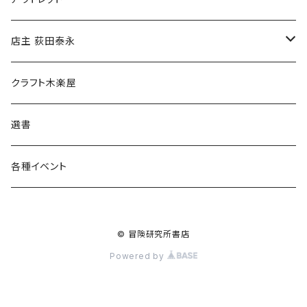
傘
店主 荻田泰永
食料品
書籍
クラフト木楽屋
その他
ウェア
選書
各種イベント
© 冒険研究所書店
Powered by