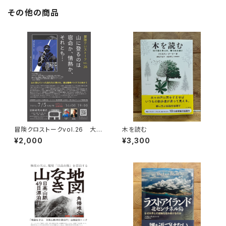
その他の商品
冒険クロストークvol.26 大石
木を読む
明弘「山に登るのは 宿命か、情
¥2,000
¥3,300
熱か、それとも…」録画視聴権