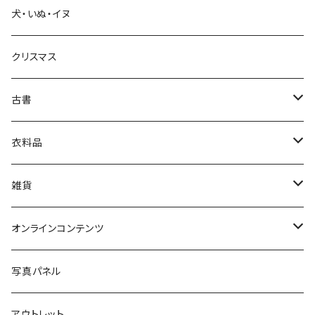
犬・いぬ・イヌ
生活・暮らし
クリスマス
芸術・絵画・写真
古書
絵本・児童書
娯楽・エンターテインメント
古書セット
衣料品
美術
POLEWARDS
雑貨
Tシャツ
バッグ
オンラインコンテンツ
ブックカバー
冒険クロストーク
写真パネル
マグカップ
アウトレット