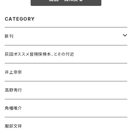
CATEGORY
新刊
和書
荻田オススメ冒険探検本、とその付近
文学・小説・物語
井上奈奈
随筆・ノンフィクション・その他
高野秀行
旅行・紀行
角幡唯介
人文・社会
服部文祥