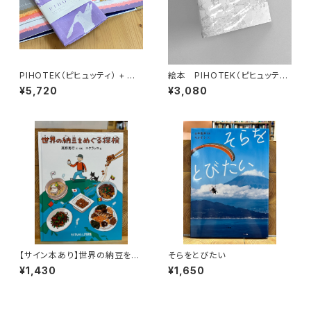
PIHOTEK（ピヒュッティ） + オリ
絵本 PIHOTEK（ピヒュッティ）
ジナルふろしき（薄紫）セット
北極を風と歩く
¥5,720
¥3,080
【サイン本あり】世界の納豆をめ
そらをとびたい
ぐる探検
¥1,430
¥1,650