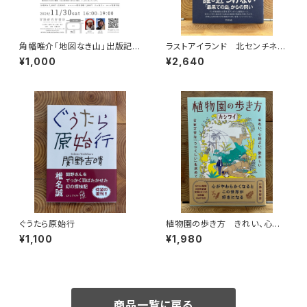
角幡唯介「地図なき山」出版記念
ラストアイランド 北センチネル
トークイベント録画視聴権
島 なぜ外界との接触を拒み続
¥1,000
¥2,640
けるのか
ぐうたら原始行
植物園の歩き方 きれい、心地
よい、愛おしい さまざまな「うつ
¥1,100
¥1,980
くしい」を求めて
商品一覧に戻る