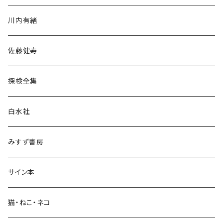
歴史・考古学
川内有緒
宗教・哲学・思想
佐藤健寿
民族・風習
探検全集
言語・ことば
白水社
政治・経済
みすず書房
経営・マネジメント
サイン本
科学・技術
猫・ねこ・ネコ
教育・教養