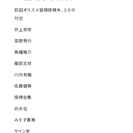
荻田オススメ冒険探検本、とその
付近
井上奈奈
高野秀行
角幡唯介
服部文祥
川内有緒
佐藤健寿
探検全集
白水社
みすず書房
サイン本