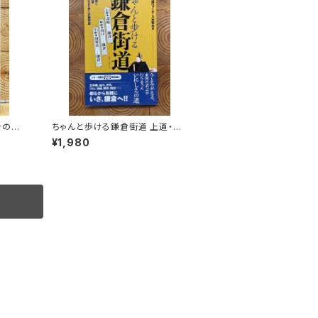
その生
ちゃんと歩ける鎌倉街道 上道・中
道・下道
¥1,980