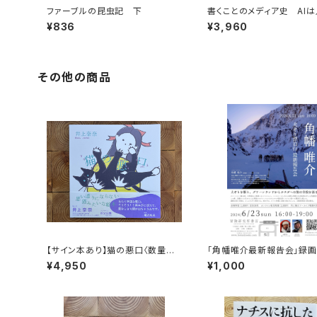
ファーブルの昆虫記 下
書くことのメディア史 AI
言語能力に何をもたらすの
¥836
¥3,960
その他の商品
【サイン本あり】猫の悪口〈数量限
「角幡唯介最新報告会」録
定・オリジナルトート付き〉
権
¥4,950
¥1,000