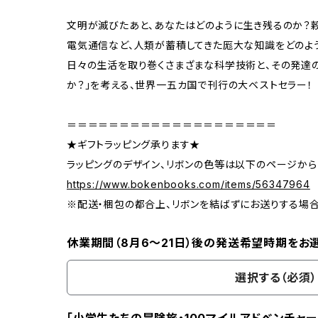
文明が滅びたあと、あなたはどのように生き残るのか？穀
電気通信など、人類が蓄積してきた厖大な知識をどのよ
日々の生活を取り巻くさまざまな科学技術と、その発達の
か？」を考える、世界一五カ国で刊行の大ベストセラー！
＝＝＝＝＝＝＝＝＝＝＝＝＝＝＝＝＝＝＝＝
★ギフトラッピング承ります★
ラッピングのデザイン、リボンの色等は以下のページから
https://www.bokenbooks.com/items/56347964
※配送・梱包の都合上、リボンを結ばずにお送りする場
休業期間（8月6〜21日）後の発送希望時期をお
選択する（必須）