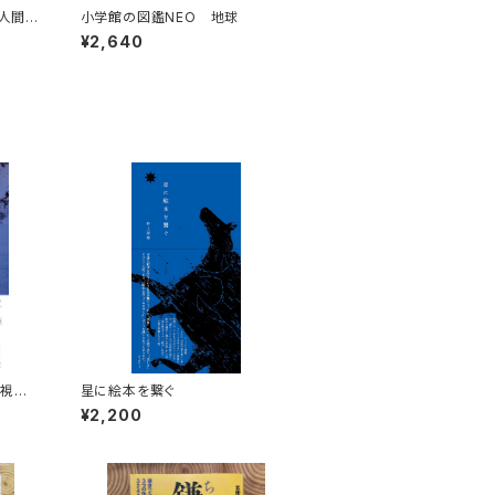
は人間の
小学館の図鑑NEO 地球
か
¥2,640
画視聴
星に絵本を繋ぐ
¥2,200