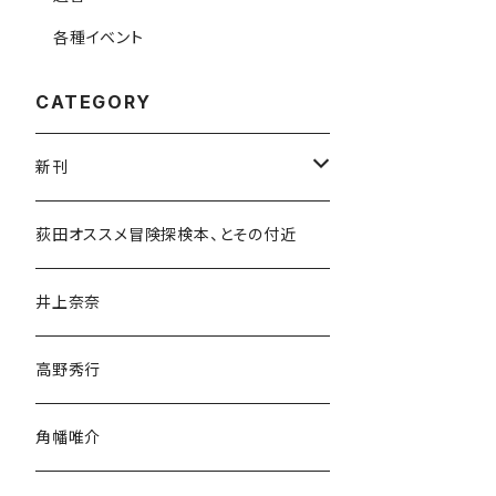
各種イベント
CATEGORY
新刊
和書
荻田オススメ冒険探検本、とその付近
文学・小説・物語
井上奈奈
随筆・ノンフィクション・その他
高野秀行
旅行・紀行
角幡唯介
人文・社会