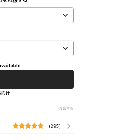
」を応援する
available
方向け
通報する
(295)