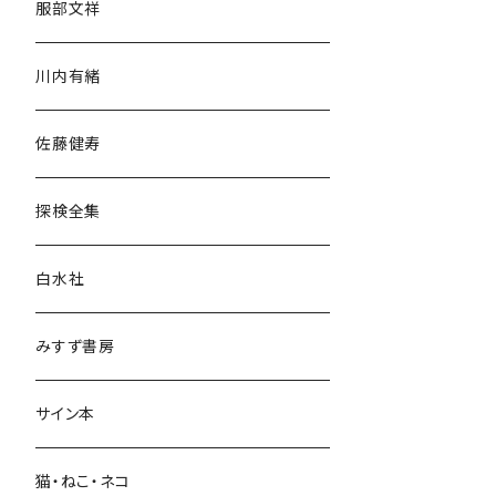
服部文祥
歴史・考古学
川内有緒
宗教・哲学・思想
佐藤健寿
民族・風習
探検全集
言語・ことば
白水社
政治・経済
みすず書房
経営・マネジメント
サイン本
科学・技術
猫・ねこ・ネコ
教育・教養