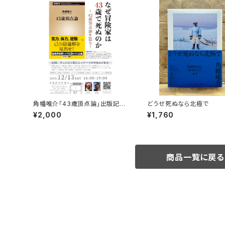
角幡唯介「43歳頂点論」出版記念
どうせ死ぬなら北極で
トークイベント録画視聴権
¥2,000
¥1,760
商品一覧に戻る