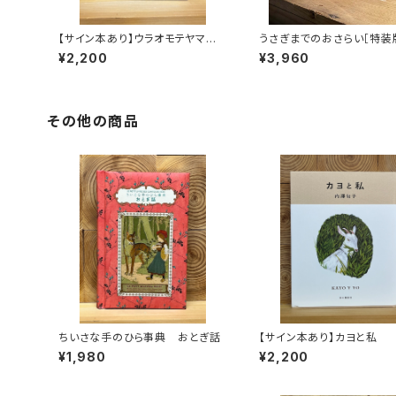
【サイン本あり】ウラオモテヤマネ
うさぎまでのおさらい［特装
コ
¥2,200
¥3,960
その他の商品
ちいさな手のひら事典 おとぎ話
【サイン本あり】カヨと私
¥1,980
¥2,200