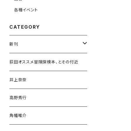
各種イベント
CATEGORY
新刊
和書
荻田オススメ冒険探検本、とその付近
文学・小説・物語
井上奈奈
随筆・ノンフィクション・その他
高野秀行
旅行・紀行
角幡唯介
人文・社会