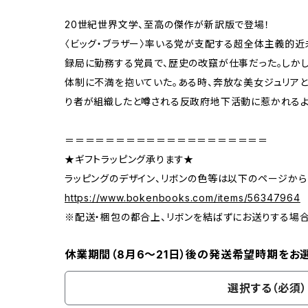
20世紀世界文学、至高の傑作が新訳版で登場！
〈ビッグ・ブラザー〉率いる党が支配する超全体主義的近
録局に勤務する党員で、歴史の改竄が仕事だった。しか
体制に不満を抱いていた。ある時、奔放な美女ジュリア
り者が組織したと噂される反政府地下活動に惹かれるよ
＝＝＝＝＝＝＝＝＝＝＝＝＝＝＝＝＝＝＝＝
★ギフトラッピング承ります★
ラッピングのデザイン、リボンの色等は以下のページから
https://www.bokenbooks.com/items/56347964
※配送・梱包の都合上、リボンを結ばずにお送りする場
休業期間（8月6〜21日）後の発送希望時期をお
選択する（必須）