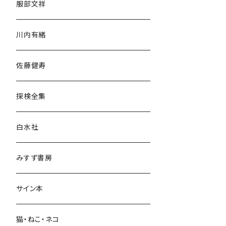
服部文祥
歴史・考古学
川内有緒
宗教・哲学・思想
佐藤健寿
民族・風習
探検全集
言語・ことば
白水社
政治・経済
みすず書房
経営・マネジメント
サイン本
科学・技術
猫・ねこ・ネコ
教育・教養