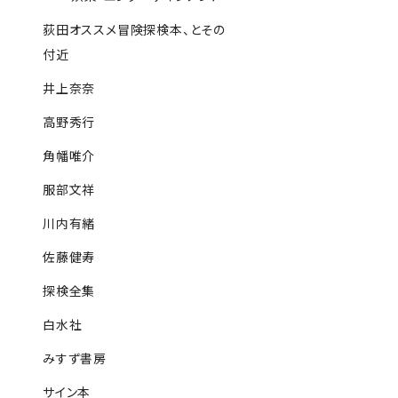
荻田オススメ冒険探検本、とその
付近
井上奈奈
高野秀行
角幡唯介
服部文祥
川内有緒
佐藤健寿
探検全集
白水社
みすず書房
サイン本