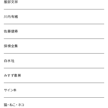
服部文祥
歴史・考古学
川内有緒
宗教・哲学・思想
佐藤健寿
民族・風習
探検全集
言語・ことば
白水社
政治・経済
みすず書房
経営・マネジメント
サイン本
科学・技術
猫・ねこ・ネコ
教育・教養