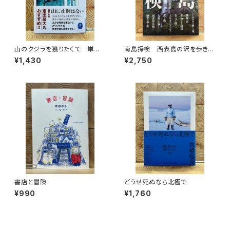
山のクジラを獲りたくて 単独
南島探検 西表島の沢を歩きつ
忍び猟記（文庫版）
くす
¥1,430
¥2,750
書店と冒険
どうせ死ぬなら北極で
¥990
¥1,760