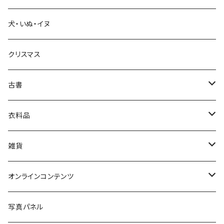
犬・いぬ・イヌ
生活・暮らし
クリスマス
芸術・絵画・写真
古書
絵本・児童書
娯楽・エンターテインメント
古書セット
衣料品
美術
POLEWARDS
雑貨
Tシャツ
バッグ
オンラインコンテンツ
ブックカバー
冒険クロストーク
写真パネル