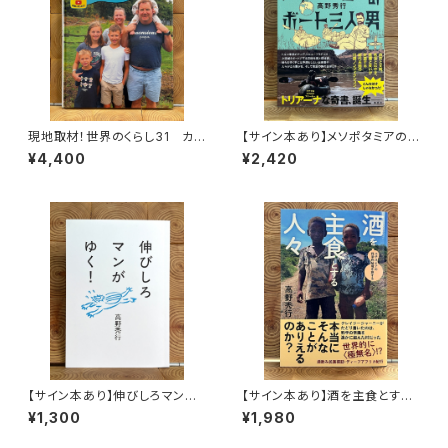
現地取材！世界のくらし31 カナ
【サイン本あり】メソポタミアの
ダ
ボート三人男
¥4,400
¥2,420
【サイン本あり】伸びしろマンが
【サイン本あり】酒を主食とする
ゆく！
人々 エチオピアの科学的秘境
¥1,300
¥1,980
を旅する