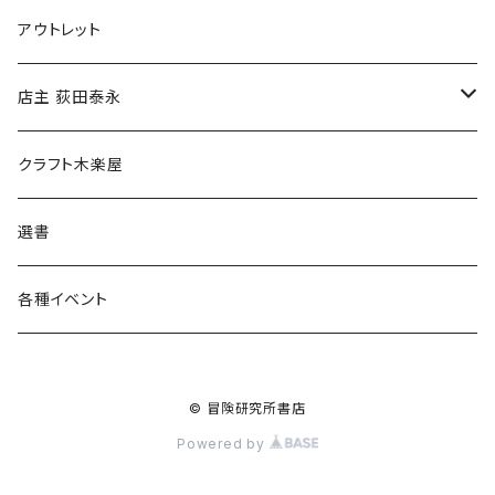
マグカップ
アウトレット
傘
店主 荻田泰永
食料品
書籍
クラフト木楽屋
その他
ウェア
選書
各種イベント
© 冒険研究所書店
Powered by