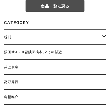
商品一覧に戻る
CATEGORY
新刊
和書
荻田オススメ冒険探検本、とその付近
文学・小説・物語
井上奈奈
随筆・ノンフィクション・その他
高野秀行
旅行・紀行
角幡唯介
人文・社会