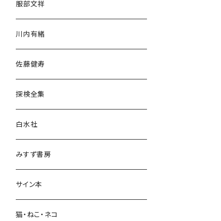
服部文祥
歴史・考古学
川内有緒
宗教・哲学・思想
佐藤健寿
民族・風習
探検全集
言語・ことば
白水社
政治・経済
みすず書房
経営・マネジメント
サイン本
科学・技術
猫・ねこ・ネコ
教育・教養