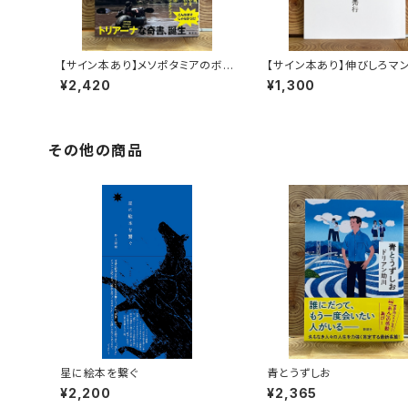
【サイン本あり】メソポタミアのボ
【サイン本あり】伸びしろマ
ート三人男
く！
¥2,420
¥1,300
その他の商品
星に絵本を繋ぐ
青とうずしお
¥2,200
¥2,365