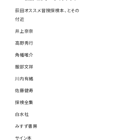
荻田オススメ冒険探検本、とその
付近
井上奈奈
高野秀行
角幡唯介
服部文祥
川内有緒
佐藤健寿
探検全集
白水社
みすず書房
サイン本