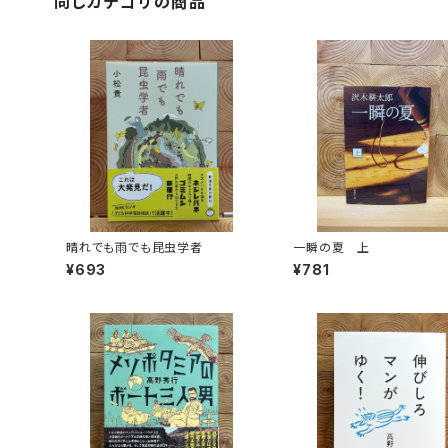
同じカテゴリの商品
晴れでも雨でも昆虫学者
一瞬の夏 上
¥693
¥781