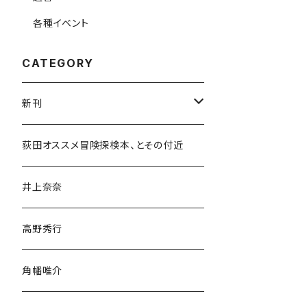
各種イベント
CATEGORY
新刊
和書
荻田オススメ冒険探検本、とその付近
文学・小説・物語
井上奈奈
随筆・ノンフィクション・その他
高野秀行
旅行・紀行
角幡唯介
人文・社会