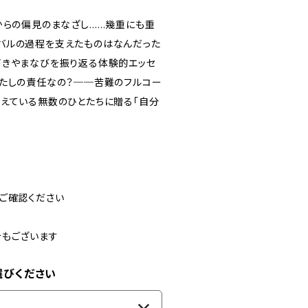
からの偏見のまなざし……幾重にも重
バルの過程を支えたものはなんだった
づきやまなびを振り返る体験的エッセ
わたしの責任なの？──苦難のフルコー
えている無数のひとたちに贈る「自分
ご確認ください
合もございます
選びください