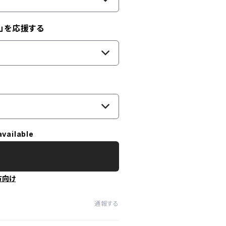
」を応援する
available
方向け
通報する