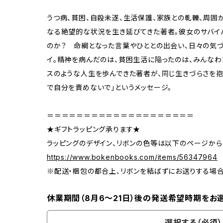
うつ病、貧困、自殺未遂、生活保護、家族との軋轢、周囲
なる絶望的な状況を生き延びてきた著者。彼女のサバイ
のか？ 命綱となった言葉やひととの出会い、日々の気
イ。精神を病んだのは、貧困生活に陥ったのは、みんな
スのような人生を歩んできた著者が、同じ生きづらさを抱
で自分を責めないで」というメッセージ。
＝＝＝＝＝＝＝＝＝＝＝＝＝＝＝＝＝＝＝＝
★ギフトラッピング承ります★
ラッピングのデザイン、リボンの色等は以下のページから
https://www.bokenbooks.com/items/56347964
※配送・梱包の都合上、リボンを結ばずにお送りする場
休業期間（8月6〜21日）後の発送希望時期をお
選択する（必須）