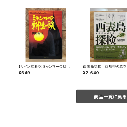
【サイン本あり】ミャンマーの柳生
西表島探検 亜熱帯の森を
一族
¥649
¥2,640
商品一覧に戻る