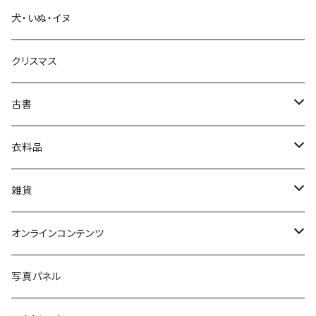
犬・いぬ・イヌ
生活・暮らし
クリスマス
芸術・絵画・写真
古書
絵本・児童書
娯楽・エンターテインメント
古書セット
衣料品
美術
POLEWARDS
雑貨
Tシャツ
バッグ
オンラインコンテンツ
ブックカバー
冒険クロストーク
写真パネル