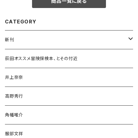
商品一覧に戻る
CATEGORY
新刊
和書
荻田オススメ冒険探検本、とその付近
文学・小説・物語
井上奈奈
随筆・ノンフィクション・その他
高野秀行
旅行・紀行
角幡唯介
人文・社会
服部文祥