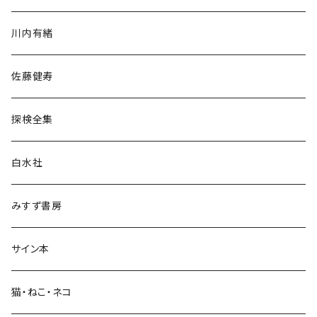
歴史・考古学
川内有緒
宗教・哲学・思想
佐藤健寿
民族・風習
探検全集
言語・ことば
白水社
政治・経済
みすず書房
経営・マネジメント
サイン本
科学・技術
猫・ねこ・ネコ
教育・教養