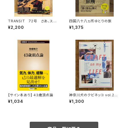
TRANSIT 72号 さあ、スペ
四国八十八ヵ所ゆとりの旅
インへ！ 太陽と海と土の国
¥2,200
¥1,375
【サイン本あり】 43歳頂点論
神奈川犬のクビネッコ vol.2
特集：CRAFT on my LIFE
¥1,034
¥1,300