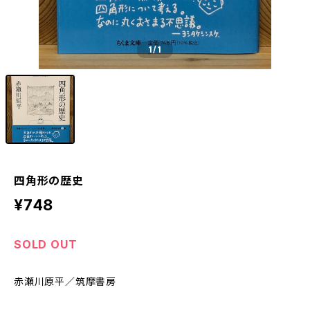
1
/1
四角形の歴史
¥748
SOLD OUT
赤瀬川原平／筑摩書房