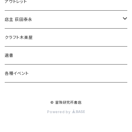
マグカップ
アウトレット
傘
店主 荻田泰永
食料品
書籍
クラフト木楽屋
その他
ウェア
選書
各種イベント
© 冒険研究所書店
Powered by