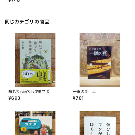
¥748
同じカテゴリの商品
晴れでも雨でも昆虫学者
一瞬の夏 上
¥693
¥781