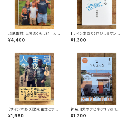
現地取材！世界のくらし31 カナ
【サイン本あり】伸びしろマンが
ダ
ゆく！
¥4,400
¥1,300
【サイン本あり】酒を主食とする
神奈川犬のクビネッコ vol.1
人々 エチオピアの科学的秘境
特集：大和と異国
¥1,980
¥1,200
を旅する