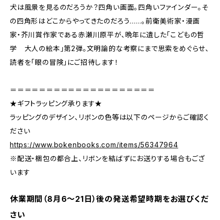
犬は風景を見るのだろうか？四角い画面。四角いファインダー。そ
の四角形はどこからやってきたのだろう……。前衛美術家・漫画
家・芥川賞作家である赤瀬川原平が、晩年に遺した「こどもの哲
学 大人の絵本」第2弾。文明論的な考察にまで思索をめぐらせ、
読者を「眼の冒険」にご招待します！
＝＝＝＝＝＝＝＝＝＝＝＝＝＝＝＝＝＝＝＝
★ギフトラッピング承ります★
ラッピングのデザイン、リボンの色等は以下のページからご確認く
ださい
https://www.bokenbooks.com/items/56347964
※配送・梱包の都合上、リボンを結ばずにお送りする場合もござ
います
休業期間（8月6〜21日）後の発送希望時期をお選びくだ
さい