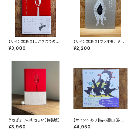
【サイン本あり】うさぎまでのお
【サイン本あり】ウラオモテヤマ
さらい［通常版］
ネコ
¥3,080
¥2,200
うさぎまでのおさらい［特装版］
【サイン本あり】猫の悪口〈数量
限定・オリジナルトート付き〉
¥3,960
¥4,950