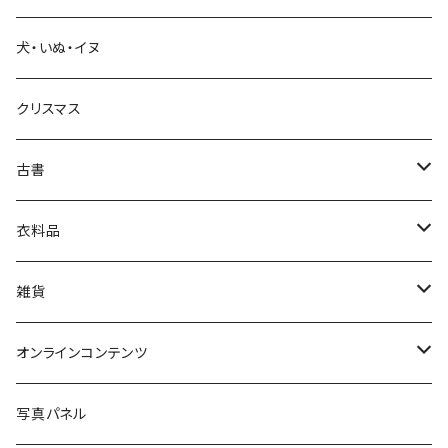
犬・いぬ・イヌ
生活・暮らし
クリスマス
芸術・絵画・写真
古書
絵本・児童書
娯楽・エンターテインメント
古書セット
衣料品
美術
POLEWARDS
雑貨
Tシャツ
バッグ
オンラインコンテンツ
ブックカバー
冒険クロストーク
写真パネル