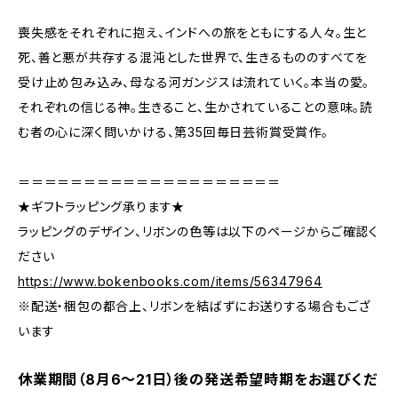
喪失感をそれぞれに抱え、インドへの旅をともにする人々。生と
死、善と悪が共存する混沌とした世界で、生きるもののすべてを
受け止め包み込み、母なる河ガンジスは流れていく。本当の愛。
それぞれの信じる神。生きること、生かされていることの意味。読
む者の心に深く問いかける、第35回毎日芸術賞受賞作。
＝＝＝＝＝＝＝＝＝＝＝＝＝＝＝＝＝＝＝＝
★ギフトラッピング承ります★
ラッピングのデザイン、リボンの色等は以下のページからご確認く
ださい
https://www.bokenbooks.com/items/56347964
※配送・梱包の都合上、リボンを結ばずにお送りする場合もござ
います
休業期間（8月6〜21日）後の発送希望時期をお選びくだ