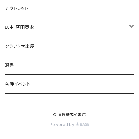
マグカップ
アウトレット
傘
店主 荻田泰永
食料品
書籍
クラフト木楽屋
その他
ウェア
選書
各種イベント
© 冒険研究所書店
Powered by