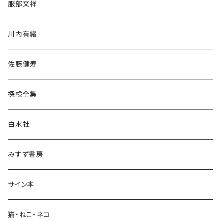
服部文祥
歴史・考古学
川内有緒
宗教・哲学・思想
佐藤健寿
民族・風習
探検全集
言語・ことば
白水社
政治・経済
みすず書房
経営・マネジメント
サイン本
科学・技術
猫・ねこ・ネコ
教育・教養