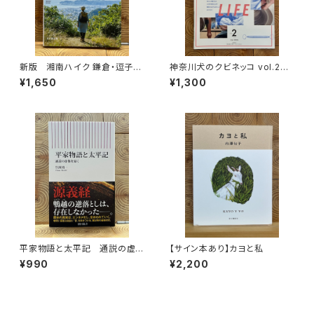
新版 湘南ハイク 鎌倉・逗子・
神奈川犬のクビネッコ vol.2
葉山・横須賀・三浦の山と海歩き
特集：CRAFT on my LIFE
¥1,650
¥1,300
平家物語と太平記 通説の虚
【サイン本あり】カヨと私
像を暴く
¥990
¥2,200