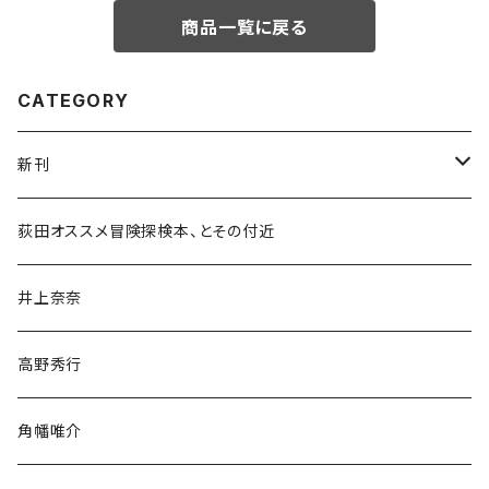
商品一覧に戻る
CATEGORY
新刊
和書
荻田オススメ冒険探検本、とその付近
文学・小説・物語
井上奈奈
随筆・ノンフィクション・その他
高野秀行
旅行・紀行
角幡唯介
人文・社会