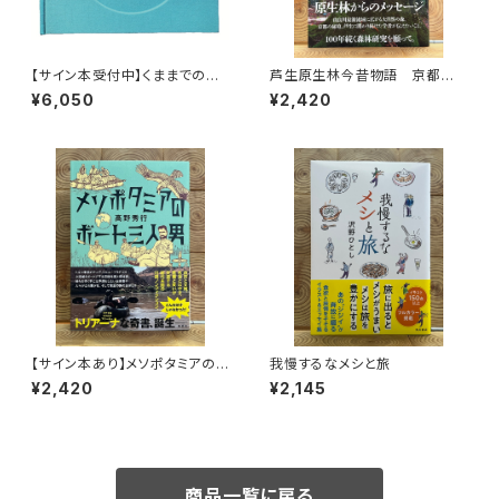
【サイン本受付中】くままでのお
芦生原生林今昔物語 京都大
さらい〈特装新版〉
学芦生演習林から研究林へ
¥6,050
¥2,420
【サイン本あり】メソポタミアの
我慢するなメシと旅
ボート三人男
¥2,420
¥2,145
商品一覧に戻る