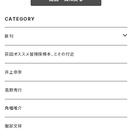
CATEGORY
新刊
和書
荻田オススメ冒険探検本、とその付近
文学・小説・物語
井上奈奈
随筆・ノンフィクション・その他
高野秀行
旅行・紀行
角幡唯介
人文・社会
服部文祥