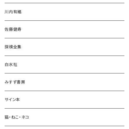
歴史・考古学
川内有緒
宗教・哲学・思想
佐藤健寿
民族・風習
探検全集
言語・ことば
白水社
政治・経済
みすず書房
経営・マネジメント
サイン本
科学・技術
猫・ねこ・ネコ
教育・教養