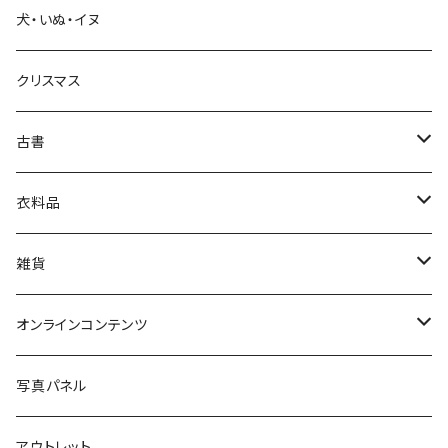
犬・いぬ・イヌ
生活・暮らし
クリスマス
芸術・絵画・写真
古書
絵本・児童書
娯楽・エンターテインメント
古書セット
衣料品
美術
POLEWARDS
雑貨
Tシャツ
バッグ
オンラインコンテンツ
ブックカバー
冒険クロストーク
写真パネル
マグカップ
アウトレット