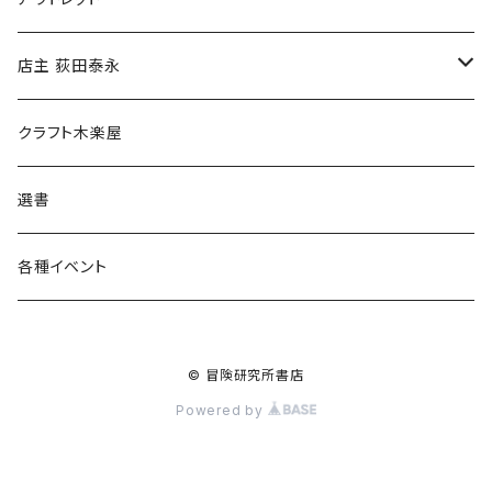
傘
店主 荻田泰永
食料品
書籍
クラフト木楽屋
その他
ウェア
選書
各種イベント
© 冒険研究所書店
Powered by