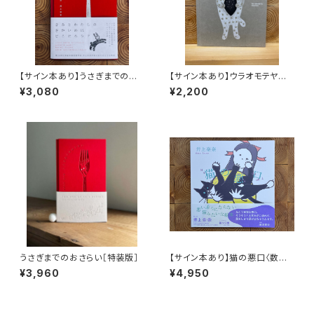
【サイン本あり】うさぎまでのお
【サイン本あり】ウラオモテヤマ
さらい［通常版］
ネコ
¥3,080
¥2,200
うさぎまでのおさらい［特装版］
【サイン本あり】猫の悪口〈数量
限定・オリジナルトート付き〉
¥3,960
¥4,950