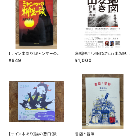
【サイン本あり】ミャンマーの柳
角幡唯介「地図なき山」出版記念
生一族
トークイベント録画視聴権
¥649
¥1,000
【サイン本あり】猫の悪口〈数量
書店と冒険
限定・オリジナルトート付き〉