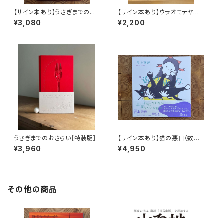
【サイン本あり】うさぎまでのお
【サイン本あり】ウラオモテヤマ
さらい［通常版］
ネコ
¥3,080
¥2,200
うさぎまでのおさらい［特装版］
【サイン本あり】猫の悪口〈数量
限定・オリジナルトート付き〉
¥3,960
¥4,950
その他の商品