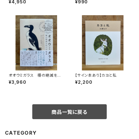
¥4,950
¥990
オオウミガラス 種の絶滅をめ
【サイン本あり】カヨと私
ぐる物語
¥3,960
¥2,200
商品一覧に戻る
CATEGORY