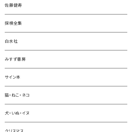
佐藤健寿
民族・風習
探検全集
言語・ことば
白水社
政治・経済
みすず書房
経営・マネジメント
サイン本
科学・技術
猫・ねこ・ネコ
教育・教養
犬・いぬ・イヌ
生活・暮らし
クリスマス