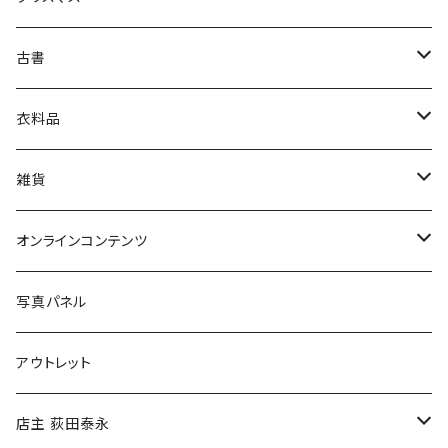
芸術・絵画・写真
古書
絵本・児童書
娯楽・エンターテインメント
古書セット
衣料品
美術
POLEWARDS
雑貨
Tシャツ
バッグ
オンラインコンテンツ
ブックカバー
冒険クロストーク
写真パネル
マグカップ
アウトレット
傘
店主 荻田泰永