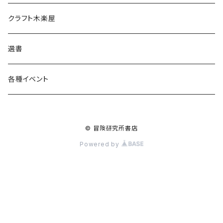
食料品
書籍
クラフト木楽屋
その他
ウェア
選書
各種イベント
© 冒険研究所書店
Powered by