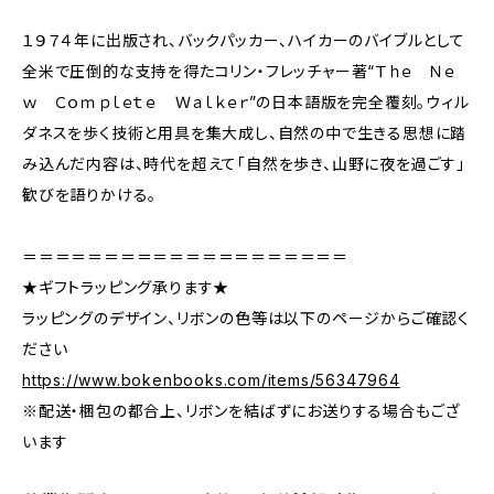
１９７４年に出版され、バックパッカー、ハイカーのバイブルとして
全米で圧倒的な支持を得たコリン・フレッチャー著“Ｔｈｅ Ｎｅ
ｗ Ｃｏｍｐｌｅｔｅ Ｗａｌｋｅｒ”の日本語版を完全覆刻。ウィル
ダネスを歩く技術と用具を集大成し、自然の中で生きる思想に踏
み込んだ内容は、時代を超えて「自然を歩き、山野に夜を過ごす」
歓びを語りかける。
＝＝＝＝＝＝＝＝＝＝＝＝＝＝＝＝＝＝＝＝
★ギフトラッピング承ります★
ラッピングのデザイン、リボンの色等は以下のページからご確認く
ださい
https://www.bokenbooks.com/items/56347964
※配送・梱包の都合上、リボンを結ばずにお送りする場合もござ
います