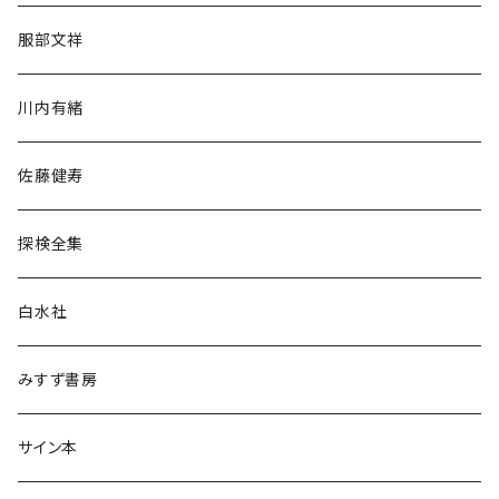
人文・社会
服部文祥
歴史・考古学
川内有緒
宗教・哲学・思想
佐藤健寿
民族・風習
探検全集
言語・ことば
白水社
政治・経済
みすず書房
経営・マネジメント
サイン本
科学・技術