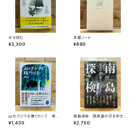
木を読む
本屋ノート
¥3,300
¥880
山のクジラを獲りたくて 単独
南島探検 西表島の沢を歩きつ
忍び猟記（文庫版）
くす
¥1,430
¥2,750