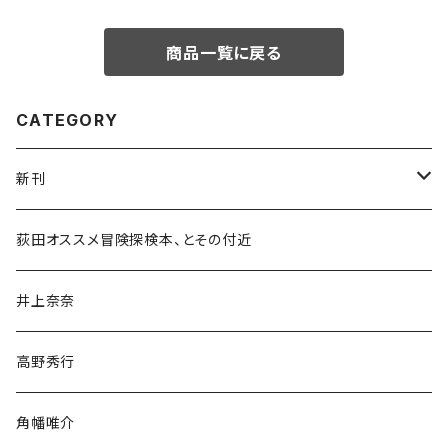
商品一覧に戻る
CATEGORY
新刊
和書
荻田オススメ冒険探検本、とその付近
文学・小説・物語
井上奈奈
随筆・ノンフィクション・その他
高野秀行
旅行・紀行
角幡唯介