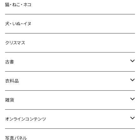
猫・ねこ・ネコ
教育・教養
犬・いぬ・イヌ
生活・暮らし
クリスマス
芸術・絵画・写真
古書
絵本・児童書
娯楽・エンターテインメント
古書セット
衣料品
美術
POLEWARDS
雑貨
Tシャツ
バッグ
オンラインコンテンツ
ブックカバー
冒険クロストーク
写真パネル