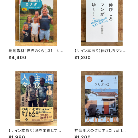
現地取材！世界のくらし31 カナ
【サイン本あり】伸びしろマンが
ダ
ゆく！
¥4,400
¥1,300
【サイン本あり】酒を主食とする
神奈川犬のクビネッコ vol.1
人々 エチオピアの科学的秘境
特集：大和と異国
¥1,980
¥1,200