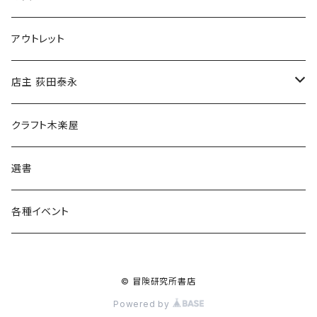
マグカップ
アウトレット
傘
店主 荻田泰永
食料品
書籍
クラフト木楽屋
その他
ウェア
選書
各種イベント
© 冒険研究所書店
Powered by