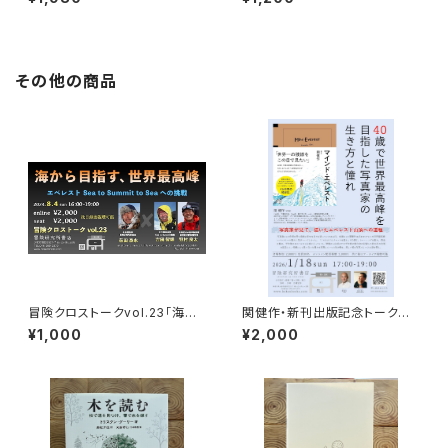
を旅する
その他の商品
冒険クロストークvol.23「海か
関健作・新刊出版記念トークイ
ら目指す、世界最高峰」録画視聴
ベント録画視聴権
¥1,000
¥2,000
権